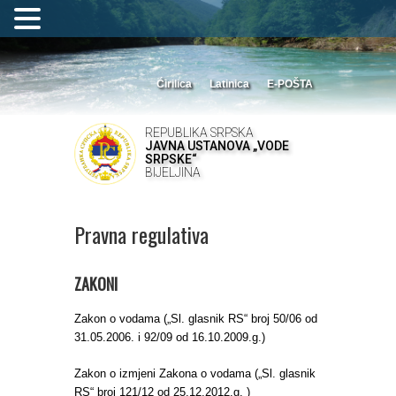
Ćirilica
Latinica
E-POŠTA
REPUBLIKA SRPSKA
JAVNA USTANOVA „VODE
SRPSKE“
BIJELJINA
Pravna regulativa
ZAKONI
Zakon o vodama („Sl. glasnik RS“ broj 50/06 od
31.05.2006. i 92/09 od 16.10.2009.g.)
Zakon o izmjeni Zakona o vodama („Sl. glasnik
RS“ broj 121/12 od 25.12.2012.g. )