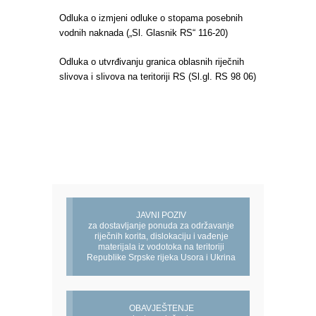
Odluka o izmjeni odluke o stopama posebnih
vodnih naknada („Sl. Glasnik RS“ 116-20)
Odluka o utvrđivanju granica oblasnih riječnih
slivova i slivova na teritoriji RS (Sl.gl. RS 98 06)
JAVNI POZIV
za dostavljanje ponuda za održavanje
riječnih korita, dislokaciju i vađenje
materijala iz vodotoka na teritoriji
Republike Srpske rijeka Usora i Ukrina
OBAVJEŠTENJE