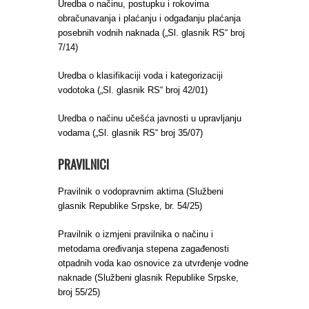
Uredba o načinu, postupku i rokovima
obračunavanja i plaćanju i odgađanju plaćanja
posebnih vodnih naknada („Sl. glasnik RS“ broj
7/14)
Uredba o klasifikaciji voda i kategorizaciji
vodotoka („Sl. glasnik RS“ broj 42/01)
Uredba o načinu učešća javnosti u upravljanju
vodama („Sl. glasnik RS“ broj 35/07)
PRAVILNICI
Pravilnik o vodopravnim aktima (Službeni
glasnik Republike Srpske, br. 54/25)
Pravilnik o izmjeni pravilnika o načinu i
metodama oređivanja stepena zagađenosti
otpadnih voda kao osnovice za utvrđenje vodne
naknade (Službeni glasnik Republike Srpske,
broj 55/25)