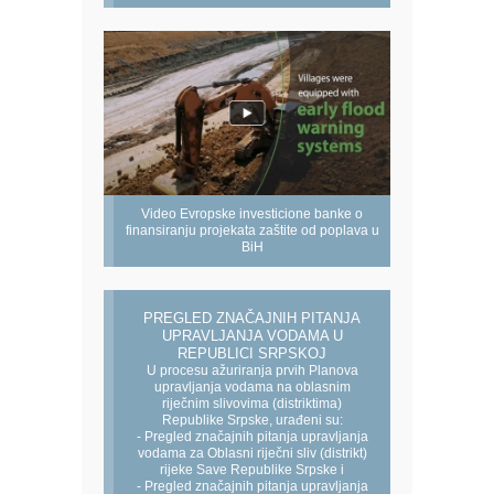
Video Evropske investicione banke o
finansiranju projekata zaštite od poplava u
BiH
PREGLED ZNAČAJNIH PITANJA
UPRAVLJANJA VODAMA U
REPUBLICI SRPSKOJ
U procesu ažuriranja prvih Planova
upravljanja vodama na oblasnim
riječnim slivovima (distriktima)
Republike Srpske, urađeni su:
- Pregled značajnih pitanja upravljanja
vodama za Oblasni riječni sliv (distrikt)
rijeke Save Republike Srpske i
- Pregled značajnih pitanja upravljanja