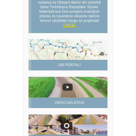
vodama za Oblasni riječni sliv (distrikt)
rijeke Trebišnjice Republike Srpske.
Materijali koji čine pregled značajnih
pitanja za navedene oblasne riječne
slivove (distrikte) mogu se pogledati
OVDJE
GIS PORTALI
VIDEO GALERIJA