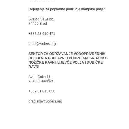
Odjeljenje za poplavno područje Ivanjsko polje:
Svetog Save bb,
74450 Brod
+387 53 610 471
brod@voders.org
SEKTOR ZA ODRŽAVANJE VODOPRIVREDNIH
OBJEKATA POPLAVNIH PODRUČJA SRBAČKO-
NOŽIČKE RAVNI, LIJEVČE POLJA I DUBIČKE
RAVNI
Avde Ćuka 11,
78400 Gradiška
+387 51 815 050
gradiska@voders.org