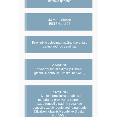
dostava rješenja
JU Vode Srpske
BILTEN broj 26
Pravilnik o uslovima i načinu davanja u
zakup vodnog zemljišta
PRAVILNIK
o vodopravnim aktima (Službeni
glasnik Republike Srpske, br. 54/25)
PRAVILNIK
o izmjeni pravilnika o načinu i
metodama oređivanja stepena
zagađenosti otpadnih voda kao
osnovice za utvrđenje vodne naknade
(Službeni glasnik Republike Srpske,
broj 55/25)