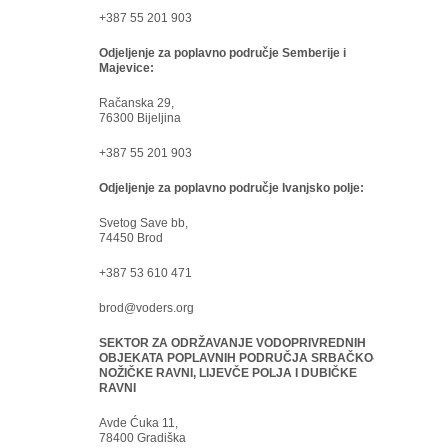
+387 55 201 903
Odjeljenje za poplavno područje Semberije i
Majevice:
Račanska 29,
76300 Bijeljina
+387 55 201 903
Odjeljenje za poplavno područje Ivanjsko polje:
Svetog Save bb,
74450 Brod
+387 53 610 471
brod@voders.org
SEKTOR ZA ODRŽAVANJE VODOPRIVREDNIH
OBJEKATA POPLAVNIH PODRUČJA SRBAČKO-
NOŽIČKE RAVNI, LIJEVČE POLJA I DUBIČKE
RAVNI
Avde Ćuka 11,
78400 Gradiška