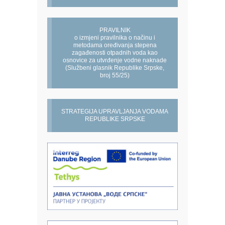
PRAVILNIK
o izmjeni pravilnika o načinu i
metodama oređivanja stepena
zagađenosti otpadnih voda kao
osnovice za utvrđenje vodne naknade
(Službeni glasnik Republike Srpske,
broj 55/25)
STRATEGIJA UPRAVLJANJA VODAMA
REPUBLIKE SRPSKE