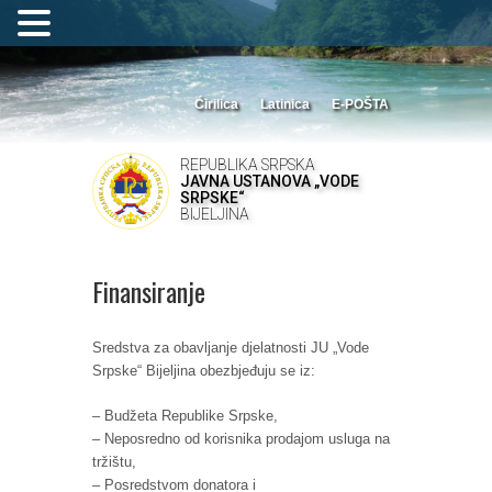
Ćirilica
Latinica
E-POŠTA
REPUBLIKA SRPSKA
JAVNA USTANOVA „VODE
SRPSKE“
BIJELJINA
Finansiranje
Sredstva za obavljanje djelatnosti JU „Vode
Srpske“ Bijeljina obezbjeđuju se iz:
– Budžeta Republike Srpske,
– Neposredno od korisnika prodajom usluga na
tržištu,
– Posredstvom donatora i