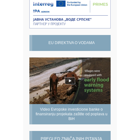
EU DIREKTIVA O VODAMA
Video Evropske investicione banke o
finansiranju projekata zaštite od poplava u
BiH
PREGLED ZNAČAJNIH PITANJA