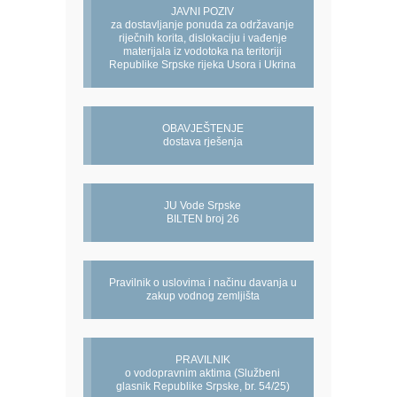
JAVNI POZIV
za dostavljanje ponuda za održavanje
riječnih korita, dislokaciju i vađenje
materijala iz vodotoka na teritoriji
Republike Srpske rijeka Usora i Ukrina
OBAVJEŠTENJE
dostava rješenja
JU Vode Srpske
BILTEN broj 26
Pravilnik o uslovima i načinu davanja u
zakup vodnog zemljišta
PRAVILNIK
o vodopravnim aktima (Službeni
glasnik Republike Srpske, br. 54/25)