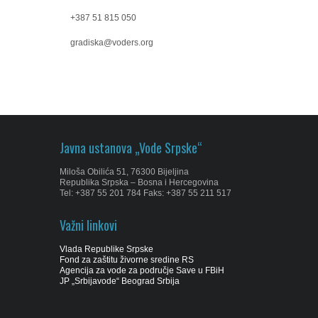
+387 51 815 050
gradiska@voders.org
Javna ustanova „Vode Srpske“
Miloša Obilića 51, 76300 Bijeljina
Republika Srpska – Bosna i Hercegovina
Tel: +387 55 201 784 Faks: +387 55 211 517
Važni linkovi
Vlada Republike Srpske
Fond za zaštitu živorne sredine RS
Agencija za vode za područje Save u FBiH
JP „Srbijavode“ Beograd Srbija