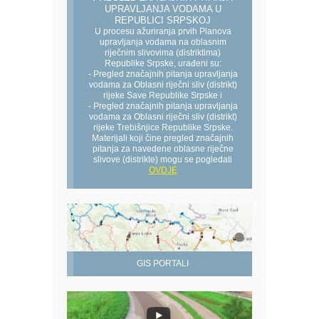
UPRAVLJANJA VODAMA U
REPUBLICI SRPSKOJ
U procesu ažuriranja prvih Planova
upravljanja vodama na oblasnim
riječnim slivovima (distriktima)
Republike Srpske, urađeni su:
- Pregled značajnih pitanja upravljanja
vodama za Oblasni riječni sliv (distrikt)
rijeke Save Republike Srpske i
- Pregled značajnih pitanja upravljanja
vodama za Oblasni riječni sliv (distrikt)
rijeke Trebišnjice Republike Srpske.
Materijali koji čine pregled značajnih
pitanja za navedene oblasne riječne
slivove (distrikte) mogu se pogledati
OVDJE
GIS PORTALI