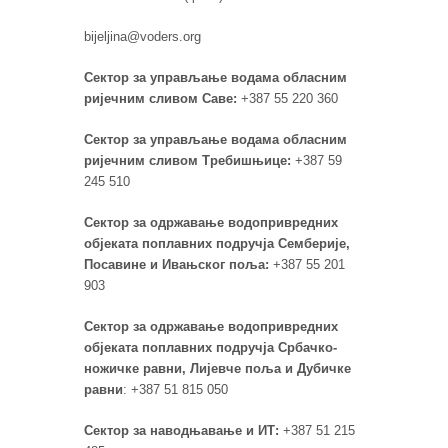
bijeljina@voders.org
Сектор за управљање водама обласним
ријечним сливом Саве:
+387 55 220 360
Сектор за управљање водама обласним
ријечним сливом Требишњице:
+387 59
245 510
Сектор за одржавање водопривредних
објеката поплавних подручја Семберије,
Посавине и Ивањског поља:
+387 55 201
903
Сектор за одржавање водопривредних
објеката поплавних подручја Србачко-
ножичке равни, Лијевче поља и Дубичке
равни
: +387 51 815 050
Сектор за наводњавање и ИТ:
+387 51 215