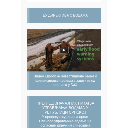
ЕУ ДИРЕКТИВА О ВОДАМА
Видео Европске инвестиционе банке о
финансирању пројеката заштите од
поплава у БиХ
ПРЕГЛЕД ЗНАЧАЈНИХ ПИТАЊА
УПРАВЉАЊА ВОДАМА У
РЕПУБЛИЦИ СРПСКОЈ
У процесу ажурирања првих
Планова управљања водама на
обласним ријечним сливовима