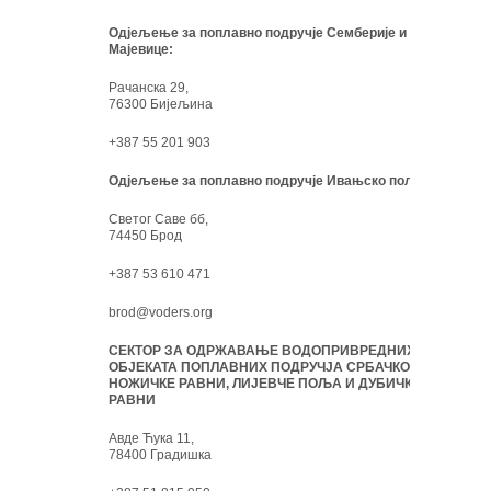
Одјељење за поплавно подручје Семберије и
Мајевице:
Рачанска 29,
76300 Бијељина
+387 55 201 903
Одјељење за поплавно подручје Ивањско поље:
Светог Саве бб,
74450 Брод
+387 53 610 471
brod@voders.org
СЕКТОР ЗА ОДРЖАВАЊЕ ВОДОПРИВРЕДНИХ
ОБЈЕКАТА ПОПЛАВНИХ ПОДРУЧЈА СРБАЧКО-
НОЖИЧКЕ РАВНИ, ЛИЈЕВЧЕ ПОЉА И ДУБИЧКЕ
РАВНИ
Авде Ћука 11,
78400 Градишка