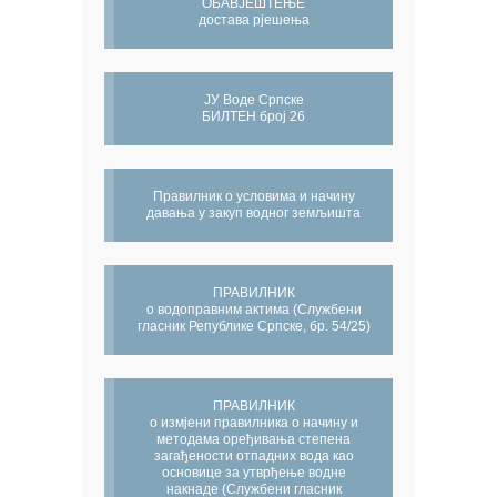
ОБАВЈЕШТЕЊЕ
достава рјешења
ЈУ Воде Српске
БИЛТЕН број 26
Правилник о условима и начину
давања у закуп водног земљишта
ПРАВИЛНИК
о водоправним актима (Службени
гласник Републике Српске, бр. 54/25)
ПРАВИЛНИК
о измјени правилника о начину и
методама оређивања степена
загађености отпадних вода као
основице за утврђење водне
накнаде (Службени гласник