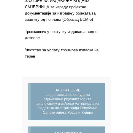
ЗАХТЈЕВ ЗА ИЗДАВАЊЕ ВОДНИХ
СМЈЕРНИЦА за израду пројектне
документације за изградњу објеката за
заштиту од поплава (Образац ВСМ-5)
Трошковник у поступку издавања водне
дозволе
Упутство за уплату трошкова изласка на
терен
ЈАВНИ ПОЗИВ
за достављање понуда за
одржавање ријечних корита,
дислокацију и вађење материјала из
водотока на територији Републике
Српске ријека Усора и Укрина