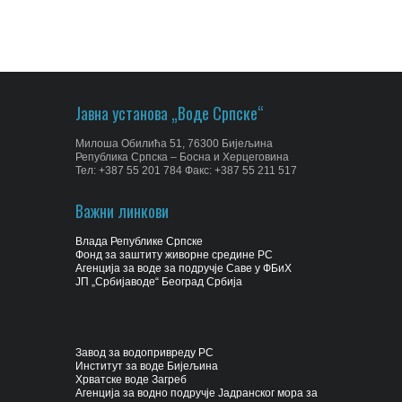
Јавна установа „Воде Српске“
Милоша Обилића 51, 76300 Бијељина
Република Српска – Босна и Херцеговина
Тел: +387 55 201 784 Факс: +387 55 211 517
Важни линкови
Влада Републике Српске
Фонд за заштиту живорне средине РС
Агенција за воде за подручје Саве у ФБиХ
ЈП „Србијаводе“ Београд Србија
Завод за водопривреду РС
Институт за воде Бијељина
Хрватске воде Загреб
Агенција за водно подручје Јадранског мора за