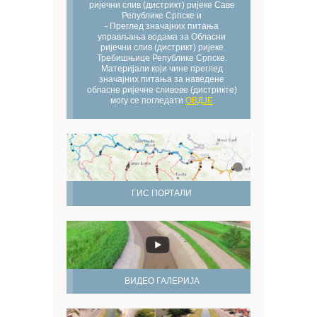
ријечни слив (дистрикт) ријеке Саве
Републике Српске и
- Преглед значајних питања
управљања водама за Обласни
ријечни слив (дистрикт) ријеке
Требишњице Републике Српске.
Материјали који чине преглед
значајних питања за наведене
обласне ријечне сливове (дистрикте)
могу се погледати
ОВДЈЕ
ГИС ПОРТАЛИ
ВИДЕО ГАЛЕРИЈА