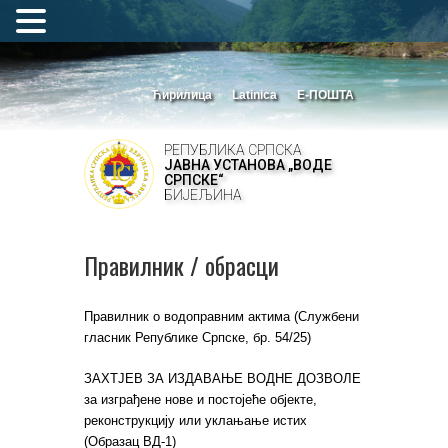
Ћирилица
Latinica
Е-ПОШТА
РЕПУБЛИКА СРПСКА
ЈАВНА УСТАНОВА „ВОДЕ
СРПСКЕ“
БИЈЕЉИНА
Правилник / обрасци
Правилник о водоправним актима (Службени
гласник Републике Српске, бр. 54/25)
ЗАХТЈЕВ ЗА ИЗДАВАЊЕ ВОДНЕ ДОЗВОЛЕ
за изграђене нове и постојеће објекте,
реконструкцију или уклањање истих
(Образац ВД-1)