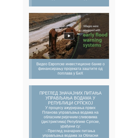
Видео Европске инвестиционе банке о
финансирању пројеката заштите од
поплава у БиХ
ПРЕГЛЕД ЗНАЧАЈНИХ ПИТАЊА
УПРАВЉАЊА ВОДАМА У
РЕПУБЛИЦИ СРПСКОЈ
У процесу ажурирања првих
Планова управљања водама на
обласним ријечним сливовима
(дистриктима) Републике Српске,
урађени су:
- Преглед значајних питања
управљања водама за Обласни