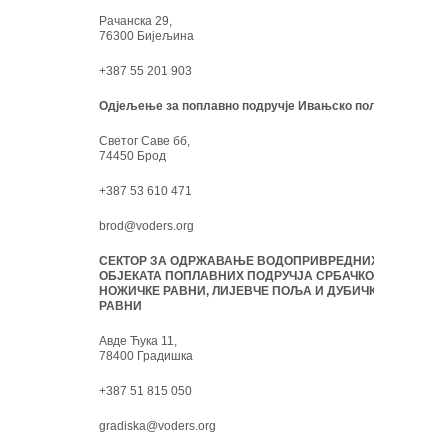
Рачанска 29,
76300 Бијељина
+387 55 201 903
Одјељење за поплавно подручје Ивањско поље:
Светог Саве бб,
74450 Брод
+387 53 610 471
brod@voders.org
СЕКТОР ЗА ОДРЖАВАЊЕ ВОДОПРИВРЕДНИХ
ОБЈЕКАТА ПОПЛАВНИХ ПОДРУЧЈА СРБАЧКО-
НОЖИЧКЕ РАВНИ, ЛИЈЕВЧЕ ПОЉА И ДУБИЧКЕ
РАВНИ
Авде Ћука 11,
78400 Градишка
+387 51 815 050
gradiska@voders.org