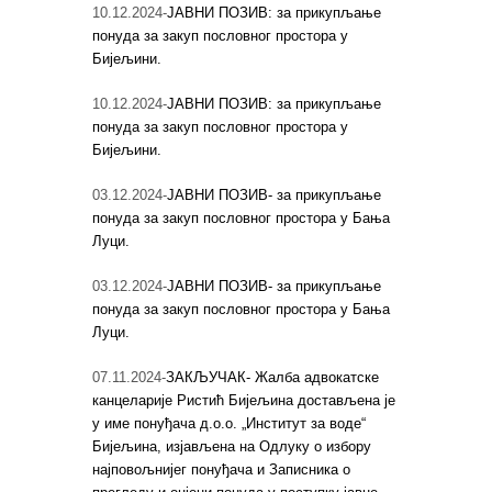
10.12.2024-
ЈАВНИ ПОЗИВ: за прикупљање
понуда за закуп пословног простора у
Бијељини.
10.12.2024-
ЈАВНИ ПОЗИВ: за прикупљање
понуда за закуп пословног простора у
Бијељини.
03.12.2024-
ЈАВНИ ПОЗИВ- за прикупљање
понуда за закуп пословног простора у Бања
Луци.
03.12.2024-
ЈАВНИ ПОЗИВ- за прикупљање
понуда за закуп пословног простора у Бања
Луци.
07.11.2024-
ЗАКЉУЧАК- Жалба адвокатске
канцеларије Ристић Бијељина достављена је
у име понуђача д.о.о. „Институт за воде“
Бијељина, изјављена на Одлуку о избору
најповољнијег понуђача и Записника о