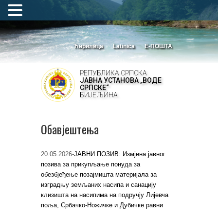
Ћирилица
Latinica
Е-ПОШТА
РЕПУБЛИКА СРПСКА
ЈАВНА УСТАНОВА „ВОДЕ
СРПСКЕ“
БИЈЕЉИНА
Обавјештења
20.05.2026-
ЈАВНИ ПОЗИВ: Измјена јавног
позива за прикупљање понуда за
обезбјеђење позајмишта материјала за
изградњу земљаних насипа и санацију
клизишта на насипима на подручју Лијевча
поља, Србачко-Ножичке и Дубичке равни