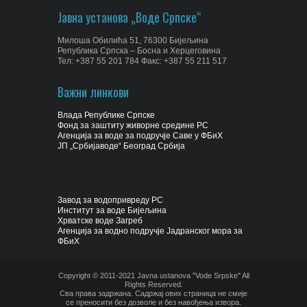
Јавна установа „Воде Српске“
Милоша Обилића 51, 76300 Бијељина
Република Српска – Босна и Херцеговина
Тел: +387 55 201 784 Факс: +387 55 211 517
Важни линкови
Влада Републике Српске
Фонд за заштиту живорне средине РС
Агенција за воде за подручје Саве у ФБиХ
ЈП „Србијаводе“ Београд Србија
Завод за водопривреду РС
Институт за воде Бијељина
Хрватске воде Загреб
Агенција за водно подручје Јадранског мора за
ФБиХ
Copyright © 2011-2021 Javna ustanova "Vode Srpske" All
Rights Reserved.
Сва права задржана. Садржај ових страница не смије
се преносити без дозволе и без навођења извора.