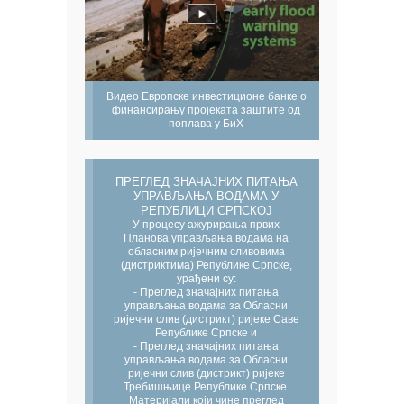
Видео Европске инвестиционе банке о
финансирању пројеката заштите од
поплава у БиХ
ПРЕГЛЕД ЗНАЧАЈНИХ ПИТАЊА
УПРАВЉАЊА ВОДАМА У
РЕПУБЛИЦИ СРПСКОЈ
У процесу ажурирања првих
Планова управљања водама на
обласним ријечним сливовима
(дистриктима) Републике Српске,
урађени су:
- Преглед значајних питања
управљања водама за Обласни
ријечни слив (дистрикт) ријеке Саве
Републике Српске и
- Преглед значајних питања
управљања водама за Обласни
ријечни слив (дистрикт) ријеке
Требишњице Републике Српске.
Материјали који чине преглед