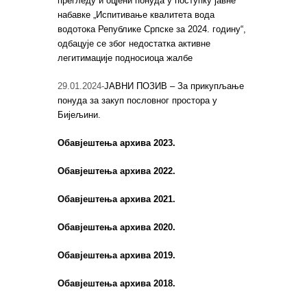
прегледу и оцјени понуда у поступку јавне
набавке „Испитивање квалитета вода
водотока Републике Српске за 2024. годину“,
одбацује се због недостатка активне
легитимације подносиоца жалбе
29.01.2024-
ЈАВНИ ПОЗИВ – За прикупљање
понуда за закуп пословног простора у
Бијељини.
Обавјештења архива 2023.
Обавјештења архива 2022.
Обавјештења архива 2021.
Обавјештења архива 2020.
Обавјештења архива 2019.
Обавјештења архива 2018.