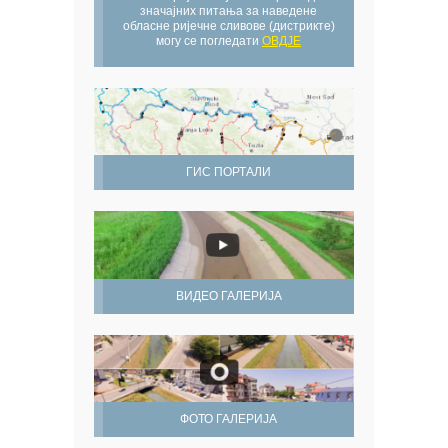
значајних питања за наведене
обласне ријечне сливове (дистрикте)
могу се погледати
ОВДЈЕ
ГИС ПОРТАЛИ
ВИДЕО ГАЛЕРИЈА
ФОТО ГАЛЕРИЈА