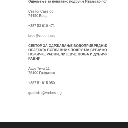
Одјељење за поплавно подручје Ивањско поље:
Светог Саве бб,
74450 Брод
+387 53 610 471
brod@voders.org
СЕКТОР ЗА ОДРЖАВАЊЕ ВОДОПРИВРЕДНИХ
ОБЈЕКАТА ПОПЛАВНИХ ПОДРУЧЈА СРБАЧКО-
НОЖИЧКЕ РАВНИ, ЛИЈЕВЧЕ ПОЉА И ДУБИЧКЕ
РАВНИ
Авде Ћука 11,
78400 Градишка
+387 51 815 050
gradiska@voders.org