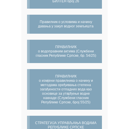
БИЛТЕН број 26
Правилник о условима и начину
давања у закуп водног земљишта
ПРАВИЛНИК
о водоправним актима (Службени
гласник Републике Српске, бр. 54/25)
ПРАВИЛНИК
о измјени правилника о начину и
методама оређивања степена
загађености отпадних вода као
основице за утврђење водне
накнаде (Службени гласник
Републике Српске, број 55/25)
СТРАТЕГИЈА УПРАВЉАЊА ВОДАМА
РЕПУБЛИКЕ СРПСКЕ