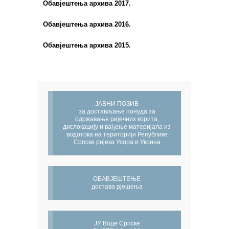
Обавјештења архива 2017.
Обавјештења архива 2016.
Обавјештења архива 2015.
ЈАВНИ ПОЗИВ
за достављање понуда за
одржавање ријечних корита,
дислокацију и вађење материјала из
водотока на територији Републике
Српске ријека Усора и Укрина
ОБАВЈЕШТЕЊЕ
достава рјешења
ЈУ Воде Српске