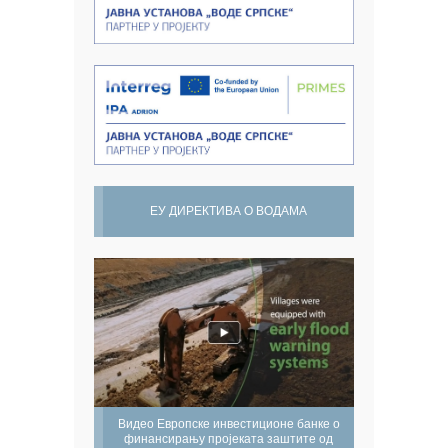
ЕУ ДИРЕКТИВА О ВОДАМА
Видео Европске инвестиционе банке о
финансирању пројеката заштите од