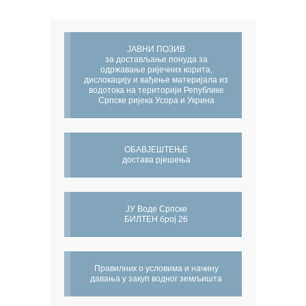
ЈАВНИ ПОЗИВ
за достављање понуда за
одржавање ријечних корита,
дислокацију и вађење материјала из
водотока на територији Републике
Српске ријека Усора и Укрина
ОБАВЈЕШТЕЊЕ
достава рјешења
ЈУ Воде Српске
БИЛТЕН број 26
Правилник о условима и начину
давања у закуп водног земљишта