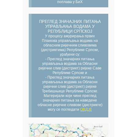
поплава у БиХ
ПРЕГЛЕД ЗНАЧАЈНИХ ПИТАЊА
УПРАВЉАЊА ВОДАМА У
РЕПУБЛИЦИ СРПСКОЈ
У процесу ажурирања првих
Планова управљања водама на
обласним ријечним сливовима
(дистриктима) Републике Српске,
урађени су:
- Преглед значајних питања
управљања водама за Обласни
ријечни слив (дистрикт) ријеке Саве
Републике Српске и
- Преглед значајних питања
управљања водама за Обласни
ријечни слив (дистрикт) ријеке
Требишњице Републике Српске.
Материјали који чине преглед
значајних питања за наведене
обласне ријечне сливове (дистрикте)
могу се погледати
ОВДЈЕ