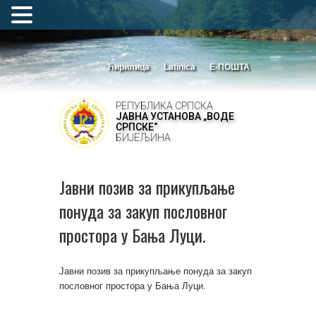
Ћирилица
Latinica
Е-ПОШТА
РЕПУБЛИКА СРПСКА
ЈАВНА УСТАНОВА „ВОДЕ
СРПСКЕ“
БИЈЕЉИНА
Јавни позив за прикупљање
понуда за закуп пословног
простора у Бања Луци.
Јавни позив за прикупљање понуда за закуп
пословног простора у Бања Луци.