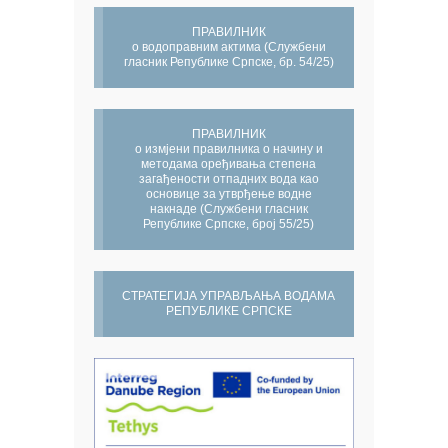
ПРАВИЛНИК
о водоправним актима (Службени
гласник Републике Српске, бр. 54/25)
ПРАВИЛНИК
о измјени правилника о начину и
методама оређивања степена
загађености отпадних вода као
основице за утврђење водне
накнаде (Службени гласник
Републике Српске, број 55/25)
СТРАТЕГИЈА УПРАВЉАЊА ВОДАМА
РЕПУБЛИКЕ СРПСКЕ