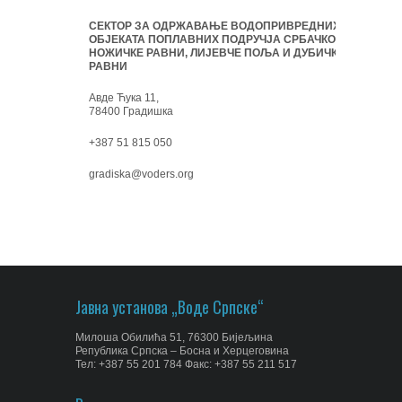
СЕКТОР ЗА ОДРЖАВАЊЕ ВОДОПРИВРЕДНИХ
ОБЈЕКАТА ПОПЛАВНИХ ПОДРУЧЈА СРБАЧКО-
НОЖИЧКЕ РАВНИ, ЛИЈЕВЧЕ ПОЉА И ДУБИЧКЕ
РАВНИ
Авде Ћука 11,
78400 Градишка
+387 51 815 050
gradiska@voders.org
Јавна установа „Воде Српске“
Милоша Обилића 51, 76300 Бијељина
Република Српска – Босна и Херцеговина
Тел: +387 55 201 784 Факс: +387 55 211 517