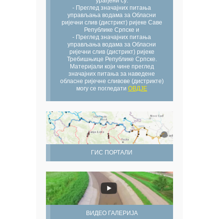
урађени су:
- Преглед значајних питања
управљања водама за Обласни
ријечни слив (дистрикт) ријеке Саве
Републике Српске и
- Преглед значајних питања
управљања водама за Обласни
ријечни слив (дистрикт) ријеке
Требишњице Републике Српске.
Материјали који чине преглед
значајних питања за наведене
обласне ријечне сливове (дистрикте)
могу се погледати
ОВДЈЕ
ГИС ПОРТАЛИ
ВИДЕО ГАЛЕРИЈА