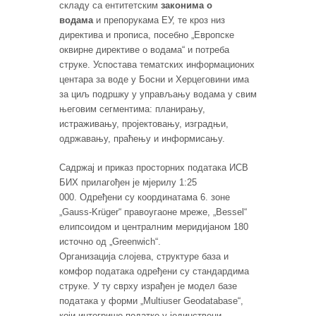
складу са ентитетским
законима о
водама
и препорукама ЕУ, те кроз низ
директива и прописа, посебно „Европске
оквирне директиве о водама“ и потреба
струке. Успостава тематских информационих
центара за воде у Босни и Херцеговини има
за циљ подршку у управљању водама у свим
његовим сегментима: планирању,
истраживању, пројектовању, изградњи,
одржавању, праћењу и информисању.
Садржај и приказ просторних података ИСВ
БИХ прилагођен је мјерилу 1:25
000. Одређени су координатама 6. зоне
„Gauss-Krüger“ правоугаоне мреже, „Bessel“
елипсоидом и централним меридијаном 180
источно од „Greenwich“.
Организација слојева, структуре база и
комфор података одређени су стандардима
струке. У ту сврху израђен је модел базе
података у форми „Multiuser Geodatabase“,
који интегрише податке у јединствени