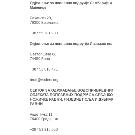
Одјељење за поплавно подручје Семберије и
Мајевице:
Рачанска 29,
76300 Бијељина
+387 55 201 903
Одјељење за поплавно подручје Ивањско поље:
Светог Саве бб,
74450 Брод
+387 53 610 471
brod@voders.org
СЕКТОР ЗА ОДРЖАВАЊЕ ВОДОПРИВРЕДНИХ
ОБЈЕКАТА ПОПЛАВНИХ ПОДРУЧЈА СРБАЧКО-
НОЖИЧКЕ РАВНИ, ЛИЈЕВЧЕ ПОЉА И ДУБИЧКЕ
РАВНИ
Авде Ћука 11,
78400 Градишка
+387 51 815 050