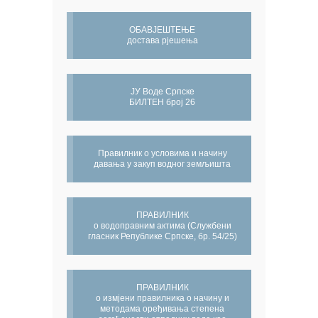
ОБАВЈЕШТЕЊЕ
достава рјешења
ЈУ Воде Српске
БИЛТЕН број 26
Правилник о условима и начину
давања у закуп водног земљишта
ПРАВИЛНИК
о водоправним актима (Службени
гласник Републике Српске, бр. 54/25)
ПРАВИЛНИК
о измјени правилника о начину и
методама оређивања степена