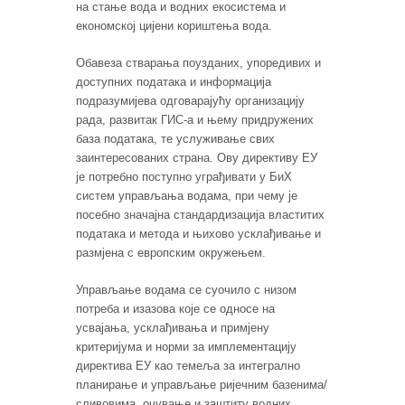
на стање вода и водних екосистема и
економској цијени кориштења вода.
Обавеза стварања поузданих, упоредивих и
доступних података и информација
подразумијева одговарајућу организацију
рада, развитак ГИС-а и њему придружених
база података, те услуживање свих
заинтересованих страна. Ову директиву ЕУ
је потребно поступно уграђивати у БиХ
систем управљања водама, при чему је
посебно значајна стандардизација властитих
података и метода и њихово усклађивање и
размјена с европским окружењем.
Управљање водама се суочило с низом
потреба и изазова које се односе на
усвајања, усклађивања и примјену
критеријума и норми за имплементацију
директива ЕУ као темеља за интегрално
планирање и управљање ријечним базенима/
сливовима, очување и заштиту водних