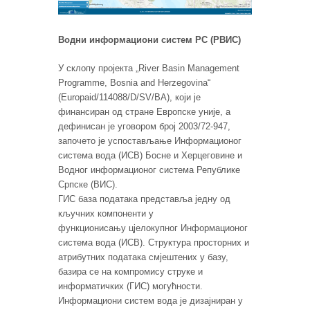
Водни информациони систем РС (РВИС)
У склопу пројекта „River Basin Management
Programme, Bosnia and Herzegovina“
(Europaid/114088/D/SV/BA), који је
финансиран од стране Европске уније, а
дефинисан је уговором број 2003/72-947,
започето је успостављање Информационог
система вода (ИСВ) Босне и Херцеговине и
Водног информационог система Републике
Српске (ВИС).
ГИС база података представља једну од
кључних компоненти у
функционисању цјелокупног Информационог
система вода (ИСВ). Структура просторних и
атрибутних података смјештених у базу,
базира се на компромису струке и
информатичких (ГИС) могућности.
Информациони систем вода је дизајниран у