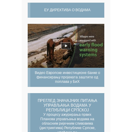
ЕУ ДИРЕКТИВА О ВОДАМА
Видео Европске инвестиционе банке о
финансирању пројеката заштите од
поплава у БиХ
ПРЕГЛЕД ЗНАЧАЈНИХ ПИТАЊА
УПРАВЉАЊА ВОДАМА У
РЕПУБЛИЦИ СРПСКОЈ
У процесу ажурирања првих
Планова управљања водама на
обласним ријечним сливовима
(дистриктима) Републике Српске,