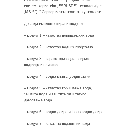
систем, користећи „ESRI SDE“ технологију с
„MS SQL“ Сервер базом података у подлози.
До сада имплементирани модули:
– модул 1 – катастар површинских вода
– модул 2 – катастар водних грађевина
– модул 3 – каракатеризација водних
подручја и сливова
– модул 4 – водна књига (водни акти)
– модул 5 – катастар кориштења вода,
заштите вода и заштите од штетног
дјеловања вода
– модул 6 – водно добро и јавно водно добро
– модул 7 – катастар подземних вода,