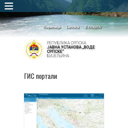
Ћирилица
Latinica
Е-ПОШТА
РЕПУБЛИКА СРПСКА
ЈАВНА УСТАНОВА „ВОДЕ
СРПСКЕ“
БИЈЕЉИНА
ГИС портали