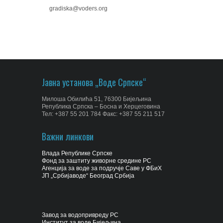
gradiska@voders.org
Јавна установа „Воде Српске“
Милоша Обилића 51, 76300 Бијељина
Република Српска – Босна и Херцеговина
Тел: +387 55 201 784 Факс: +387 55 211 517
Важни линкови
Влада Републике Српске
Фонд за заштиту живорне средине РС
Агенција за воде за подручје Саве у ФБиХ
ЈП „Србијаводе“ Београд Србија
Завод за водопривреду РС
Институт за воде Бијељина