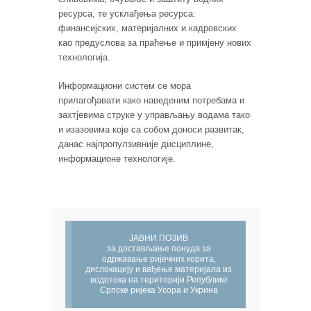
ресурса, те усклађења ресурса:
финансијских, материјалних и кадровских
као предуслова за праћење и примјену нових
технологија.
Информациони систем се мора
прилагођавати како наведеним потребама и
захтјевима струке у управљању водама тако
и изазовима које са собом доноси развитак,
данас најпропулзивније дисциплине,
информационе технологије.
ЈАВНИ ПОЗИВ
за достављање понуда за
одржавање ријечних корита,
дислокацију и вађење материјала из
водотока на територији Републике
Српске ријека Усора и Укрина