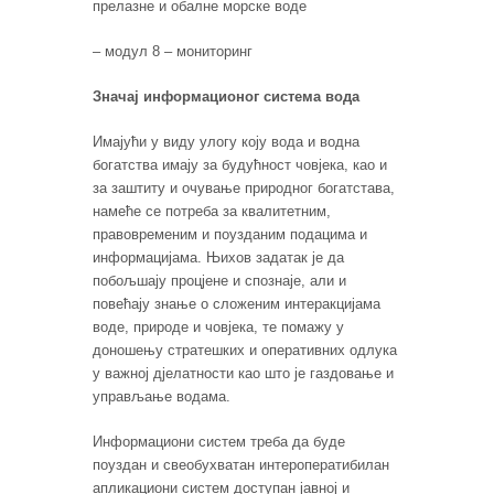
прелазне и обалне морске воде
– модул 8 – мониторинг
Значај информационог система вода
Имајући у виду улогу коју вода и водна
богатства имају за будућност човјека, као и
за заштиту и очување природног богатстава,
намеће се потреба за квалитетним,
правовременим и поузданим подацима и
информацијама. Њихов задатак је да
побољшају процјене и спознаје, али и
повећају знање о сложеним интеракцијама
воде, природе и човјека, те помажу у
доношењу стратешких и оперативних одлука
у важној дјелатности као што је газдовање и
управљање водама.
Информациони систем треба да буде
поуздан и свеобухватан интероператибилан
апликациони систем доступан јавној и