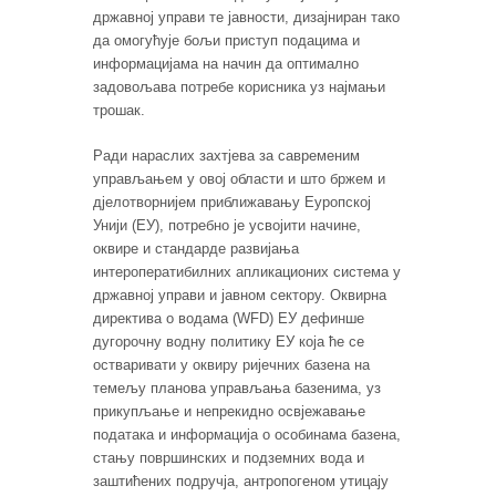
државној управи те јавности, дизајниран тако
да омогућује бољи приступ подацима и
информацијама на начин да оптимално
задовољава потребе корисника уз најмањи
трошак.
Ради нараслих захтјева за савременим
управљањем у овој области и што бржем и
дјелотворнијем приближавању Еуропској
Унији (ЕУ), потребно је усвојити начине,
оквире и стандарде развијања
интероператибилних апликационих система у
државној управи и јавном сектору. Оквирна
директива о водама (WFD) ЕУ дефинше
дугорочну водну политику ЕУ која ће се
остваривати у оквиру ријечних базена на
темељу планова управљања базенима, уз
прикупљање и непрекидно освјежавање
података и информација о особинама базена,
стању површинских и подземних вода и
заштићених подручја, антропогеном утицају