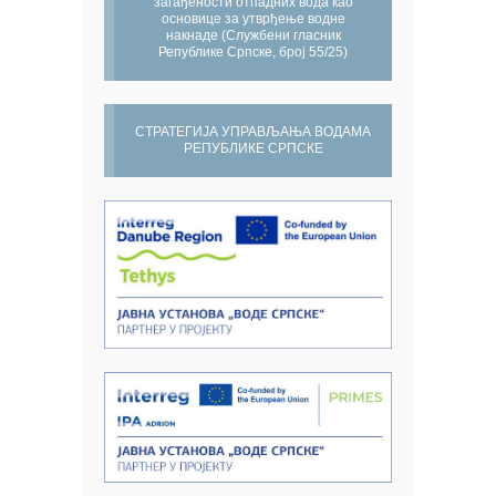
загађености отпадних вода као
основице за утврђење водне
накнаде (Службени гласник
Републике Српске, број 55/25)
СТРАТЕГИЈА УПРАВЉАЊА ВОДАМА
РЕПУБЛИКЕ СРПСКЕ