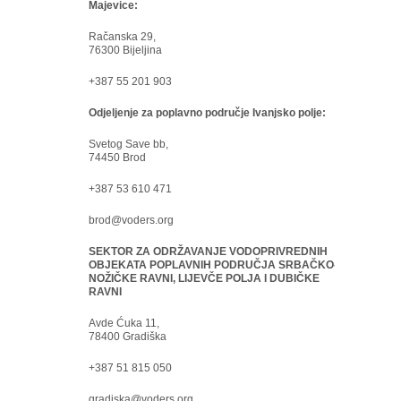
Majevice:
Račanska 29,
76300 Bijeljina
+387 55 201 903
Odjeljenje za poplavno područje Ivanjsko polje:
Svetog Save bb,
74450 Brod
+387 53 610 471
brod@voders.org
SEKTOR ZA ODRŽAVANJE VODOPRIVREDNIH
OBJEKATA POPLAVNIH PODRUČJA SRBAČKO-
NOŽIČKE RAVNI, LIJEVČE POLJA I DUBIČKE
RAVNI
Avde Ćuka 11,
78400 Gradiška
+387 51 815 050
gradiska@voders.org