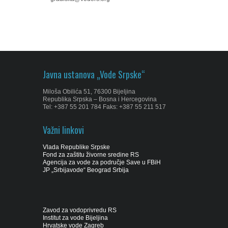
Javna ustanova „Vode Srpske“
Miloša Obilića 51, 76300 Bijeljina
Republika Srpska – Bosna i Hercegovina
Tel: +387 55 201 784 Faks: +387 55 211 517
Važni linkovi
Vlada Republike Srpske
Fond za zaštitu živorne sredine RS
Agencija za vode za područje Save u FBiH
JP „Srbijavode“ Beograd Srbija
Zavod za vodoprivredu RS
Institut za vode Bijeljina
Hrvatske vode Zagreb