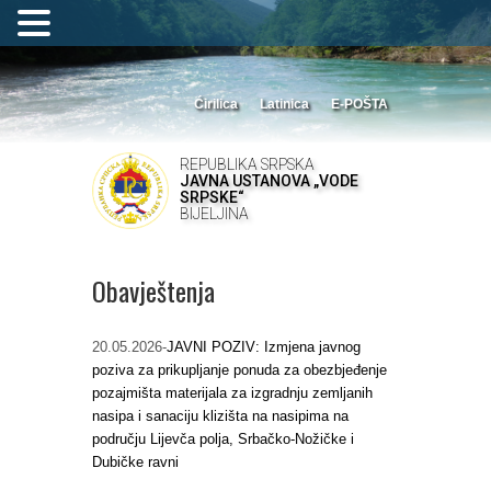
Ćirilica
Latinica
E-POŠTA
REPUBLIKA SRPSKA
JAVNA USTANOVA „VODE
SRPSKE“
BIJELJINA
Obavještenja
20.05.2026-
JAVNI POZIV: Izmjena javnog
poziva za prikupljanje ponuda za obezbjeđenje
pozajmišta materijala za izgradnju zemljanih
nasipa i sanaciju klizišta na nasipima na
području Lijevča polja, Srbačko-Nožičke i
Dubičke ravni