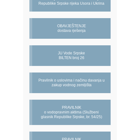
Republike Srpske rijeka Usora i Ukrina
OBAVJEŠTENJE
dostava rješenja
JU Vode Srpske
BILTEN broj 26
Pravilnik o uslovima i načinu davanja u
zakup vodnog zemljišta
PRAVILNIK
o vodopravnim aktima (Službeni
glasnik Republike Srpske, br. 54/25)
PRAVILNIK