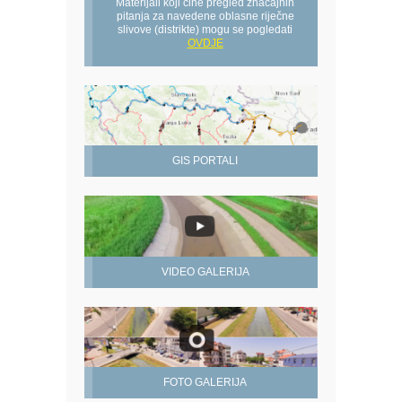
Materijali koji čine pregled značajnih
pitanja za navedene oblasne riječne
slivove (distrikte) mogu se pogledati
OVDJE
GIS PORTALI
VIDEO GALERIJA
FOTO GALERIJA