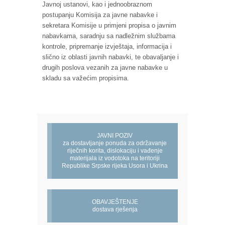
Javnoj ustanovi, kao i jednoobraznom
postupanju Komisija za javne nabavke i
sekretara Komisije u primjeni propisa o javnim
nabavkama, saradnju sa nadležnim službama
kontrole, pripremanje izvještaja, informacija i
slično iz oblasti javnih nabavki, te obavaljanje i
drugih poslova vezanih za javne nabavke u
skladu sa važećim propisima.
JAVNI POZIV
za dostavljanje ponuda za održavanje
riječnih korita, dislokaciju i vađenje
materijala iz vodotoka na teritoriji
Republike Srpske rijeka Usora i Ukrina
OBAVJEŠTENJE
dostava rješenja