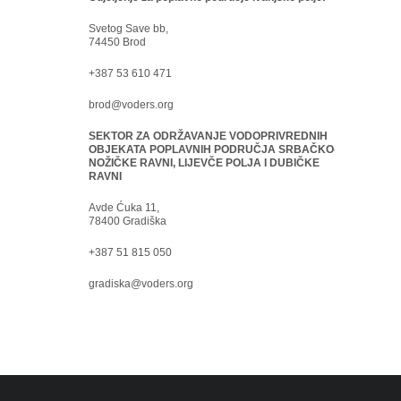
Svetog Save bb,
74450 Brod
+387 53 610 471
brod@voders.org
SEKTOR ZA ODRŽAVANJE VODOPRIVREDNIH
OBJEKATA POPLAVNIH PODRUČJA SRBAČKO-
NOŽIČKE RAVNI, LIJEVČE POLJA I DUBIČKE
RAVNI
Avde Ćuka 11,
78400 Gradiška
+387 51 815 050
gradiska@voders.org