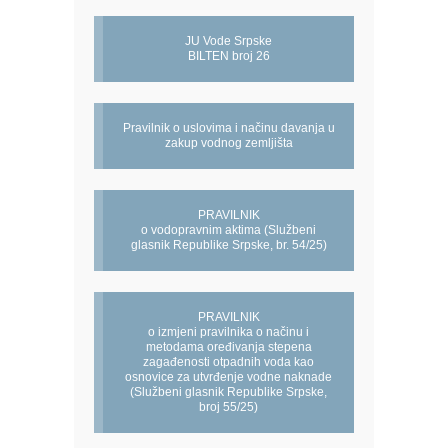
JU Vode Srpske
BILTEN broj 26
Pravilnik o uslovima i načinu davanja u
zakup vodnog zemljišta
PRAVILNIK
o vodopravnim aktima (Službeni
glasnik Republike Srpske, br. 54/25)
PRAVILNIK
o izmjeni pravilnika o načinu i
metodama oređivanja stepena
zagađenosti otpadnih voda kao
osnovice za utvrđenje vodne naknade
(Službeni glasnik Republike Srpske,
broj 55/25)