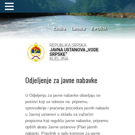
Ćirilica
Latinica
E-POŠTA
REPUBLIKA SRPSKA
JAVNA USTANOVA „VODE
SRPSKE“
BIJELJINA
Odjeljenje za javne nabavke
U Odjeljenju za javne nabavke obavljaju se
poslovi koji se odnose na: pripremu,
sprovođenje i praćenje procedura javnih nabavki
u Javnoj ustanovi u skladu sa važećim
propisima koji regulišu javne nabavke, pripremu
opštih akata Javne ustanove (Plan javnih
nabavki, Pravilnik o radu komisije za javne