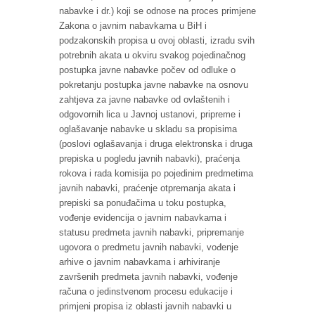
nabavke i dr.) koji se odnose na proces primjene
Zakona o javnim nabavkama u BiH i
podzakonskih propisa u ovoj oblasti, izradu svih
potrebnih akata u okviru svakog pojedinačnog
postupka javne nabavke počev od odluke o
pokretanju postupka javne nabavke na osnovu
zahtjeva za javne nabavke od ovlaštenih i
odgovornih lica u Javnoj ustanovi, pripreme i
oglašavanje nabavke u skladu sa propisima
(poslovi oglašavanja i druga elektronska i druga
prepiska u pogledu javnih nabavki), praćenja
rokova i rada komisija po pojedinim predmetima
javnih nabavki, praćenje otpremanja akata i
prepiski sa ponuđačima u toku postupka,
vođenje evidencija o javnim nabavkama i
statusu predmeta javnih nabavki, pripremanje
ugovora o predmetu javnih nabavki, vođenje
arhive o javnim nabavkama i arhiviranje
završenih predmeta javnih nabavki, vođenje
računa o jedinstvenom procesu edukacije i
primjeni propisa iz oblasti javnih nabavki u