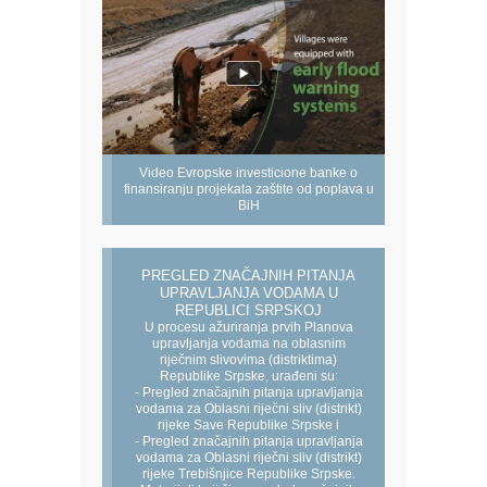
Video Evropske investicione banke o
finansiranju projekata zaštite od poplava u
BiH
PREGLED ZNAČAJNIH PITANJA
UPRAVLJANJA VODAMA U
REPUBLICI SRPSKOJ
U procesu ažuriranja prvih Planova
upravljanja vodama na oblasnim
riječnim slivovima (distriktima)
Republike Srpske, urađeni su:
- Pregled značajnih pitanja upravljanja
vodama za Oblasni riječni sliv (distrikt)
rijeke Save Republike Srpske i
- Pregled značajnih pitanja upravljanja
vodama za Oblasni riječni sliv (distrikt)
rijeke Trebišnjice Republike Srpske.