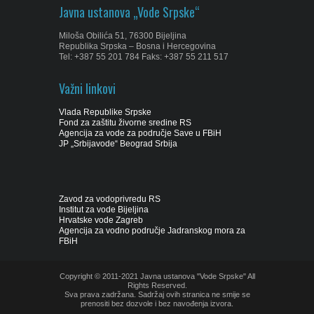
Javna ustanova „Vode Srpske“
Miloša Obilića 51, 76300 Bijeljina
Republika Srpska – Bosna i Hercegovina
Tel: +387 55 201 784 Faks: +387 55 211 517
Važni linkovi
Vlada Republike Srpske
Fond za zaštitu živorne sredine RS
Agencija za vode za područje Save u FBiH
JP „Srbijavode“ Beograd Srbija
Zavod za vodoprivredu RS
Institut za vode Bijeljina
Hrvatske vode Zagreb
Agencija za vodno područje Jadranskog mora za
FBiH
Copyright © 2011-2021 Javna ustanova "Vode Srpske" All
Rights Reserved.
Sva prava zadržana. Sadržaj ovih stranica ne smije se
prenositi bez dozvole i bez navođenja izvora.