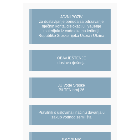
JAVNI POZIV
za dostavljanje ponuda za održavanje
riječnih korita, dislokaciju i vađenje
materijala iz vodotoka na teritoriji
Republike Srpske rijeka Usora i Ukrina
OBAVJEŠTENJE
dostava rješenja
JU Vode Srpske
BILTEN broj 26
Pravilnik o uslovima i načinu davanja u
zakup vodnog zemljišta
PRAVILNIK