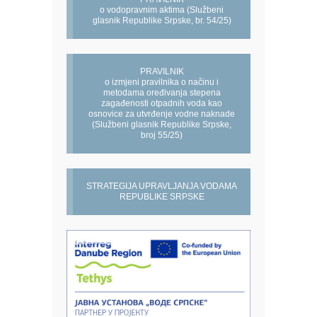
o vodopravnim aktima (Službeni
glasnik Republike Srpske, br. 54/25)
PRAVILNIK
o izmjeni pravilnika o načinu i
metodama oređivanja stepena
zagađenosti otpadnih voda kao
osnovice za utvrđenje vodne naknade
(Službeni glasnik Republike Srpske,
broj 55/25)
STRATEGIJA UPRAVLJANJA VODAMA
REPUBLIKE SRPSKE