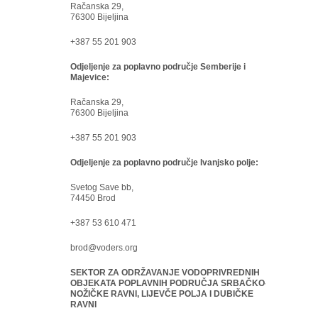
Račanska 29,
76300 Bijeljina
+387 55 201 903
Odjeljenje za poplavno područje Semberije i
Majevice:
Račanska 29,
76300 Bijeljina
+387 55 201 903
Odjeljenje za poplavno područje Ivanjsko polje:
Svetog Save bb,
74450 Brod
+387 53 610 471
brod@voders.org
SEKTOR ZA ODRŽAVANJE VODOPRIVREDNIH
OBJEKATA POPLAVNIH PODRUČJA SRBAČKO-
NOŽIČKE RAVNI, LIJEVČE POLJA I DUBIČKE
RAVNI