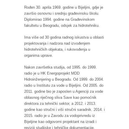
Rođen 30. aprila 1969. godine u Bijeljini, gdje je
završio osnovnu i srednju građevinsku školu.
Diplomirao 1994. godine na Građevinskom
fakultetu u Beogradu, odsjek za hidrotehniku.
Ima više od 30 godina radnog iskustva u oblasti
projektovanja i nadzora nad izvođenjem
hidrotehničkih objekata, i rukovođenja u
organima uprave.
Nakon završetka studija, od 1995. do 1999.
radio je u HK Energoprojekt MDD
Hidroinženjering u Beogradu. Od 1999. do 2004.
radio u Institutu za vode u Bijeljini. Od 2005. do
2011. godine bio je zaposlen u Agenciji za vode
oblasnog riječnog sliva Save kao pomoćnik
direktora za tehnički sektor, a 2012. i 2013.
godine kao stručni i viši stručni saradnik. 2014. i
2015. radio je u Zavodu za vodoprivredu iz
Bijeljine kao odgovorni projektant na izradi i
reviziji studijske i tehničke dokumentacije.