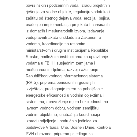
površinskih i podzemnih voda, izradu projektnih
rješenja za vodne objekte, regulaciju vodotoka i
zaštitu od štetnog dejstva voda, erozija i bujica,
praćenje i implementacija projekata finansiranih
iz domaćih i međunarodnih izvora, izdavanje
vodopravnih akata u skladu sa Zakonom o
vodama, koordinacija sa resornim
ministarstvom i drugim institucijama Republike
Srpske, nadležnim institucijama za upravljanje
vodama u FBiH i susjednim zemljama i
međunarodnim tjelima, razvoj i ažuriranje
Republičkog vodnog informacionog sistema
(RVIS), priprema periodičnih i godišnjih
izvještaja, predlaganje mjera za poboljšanje
energetske efikasnosti u vodnim objektima i
sistemima, sprovođenje mjera bezbjednosti na
javnom vodnom dobru, vodnom zemljištu i
vodnim objektima, unutrašnja koordinacija
između odjeljenja i područnih jedinica za
podslivove Vrbasa, Une, Bosne i Drine, kontrola
PVN obrazaca, priprema prijedloga za