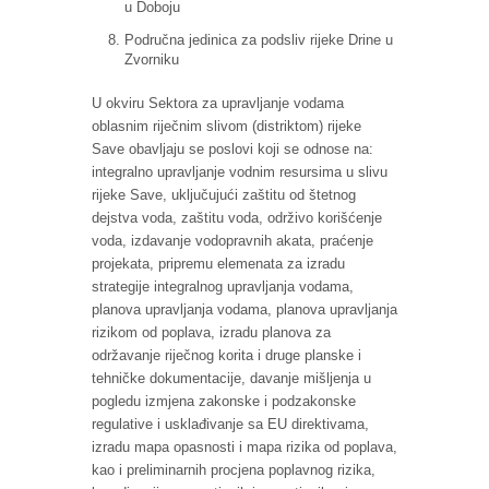
u Doboju
Područna jedinica za podsliv rijeke Drine u
Zvorniku
U okviru Sektora za upravljanje vodama
oblasnim riječnim slivom (distriktom) rijeke
Save obavljaju se poslovi koji se odnose na:
integralno upravljanje vodnim resursima u slivu
rijeke Save, uključujući zaštitu od štetnog
dejstva voda, zaštitu voda, održivo korišćenje
voda, izdavanje vodopravnih akata, praćenje
projekata, pripremu elemenata za izradu
strategije integralnog upravljanja vodama,
planova upravljanja vodama, planova upravljanja
rizikom od poplava, izradu planova za
održavanje riječnog korita i druge planske i
tehničke dokumentacije, davanje mišljenja u
pogledu izmjena zakonske i podzakonske
regulative i usklađivanje sa EU direktivama,
izradu mapa opasnosti i mapa rizika od poplava,
kao i preliminarnih procjena poplavnog rizika,