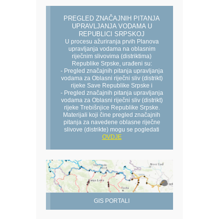
PREGLED ZNAČAJNIH PITANJA
UPRAVLJANJA VODAMA U
REPUBLICI SRPSKOJ
U procesu ažuriranja prvih Planova
upravljanja vodama na oblasnim
riječnim slivovima (distriktima)
Republike Srpske, urađeni su:
- Pregled značajnih pitanja upravljanja
vodama za Oblasni riječni sliv (distrikt)
rijeke Save Republike Srpske i
- Pregled značajnih pitanja upravljanja
vodama za Oblasni riječni sliv (distrikt)
rijeke Trebišnjice Republike Srpske.
Materijali koji čine pregled značajnih
pitanja za navedene oblasne riječne
slivove (distrikte) mogu se pogledati
OVDJE
GIS PORTALI