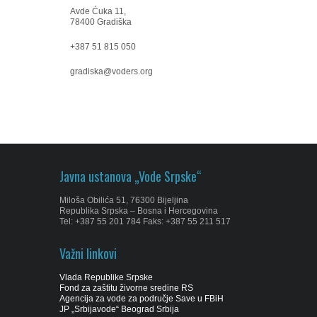
Avde Ćuka 11,
78400 Gradiška
+387 51 815 050
gradiska@voders.org
Javna ustanova „Vode Srpske“
Miloša Obilića 51, 76300 Bijeljina
Republika Srpska – Bosna i Hercegovina
Tel: +387 55 201 784 Faks: +387 55 211 517
Važni linkovi
Vlada Republike Srpske
Fond za zaštitu živorne sredine RS
Agencija za vode za područje Save u FBiH
JP „Srbijavode“ Beograd Srbija