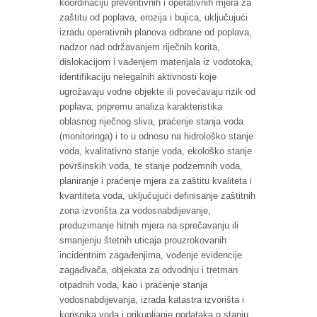
koordinaciju preventivnih i operativnih mjera za
zaštitu od poplava, erozija i bujica, uključujući
izradu operativnih planova odbrane od poplava,
nadzor nad održavanjem riječnih korita,
dislokacijom i vađenjem materijala iz vodotoka,
identifikaciju nelegalnih aktivnosti koje
ugrožavaju vodne objekte ili povećavaju rizik od
poplava, pripremu analiza karakteristika
oblasnog riječnog sliva, praćenje stanja voda
(monitoringa) i to u odnosu na hidrološko stanje
voda, kvalitativno stanje voda, ekološko stanje
površinskih voda, te stanje podzemnih voda,
planiranje i praćenje mjera za zaštitu kvaliteta i
kvantiteta voda, uključujući definisanje zaštitnih
zona izvorišta za vodosnabdijevanje,
preduzimanje hitnih mjera na sprečavanju ili
smanjenju štetnih uticaja prouzrokovanih
incidentnim zagađenjima, vođenje evidencije
zagađivača, objekata za odvodnju i tretman
otpadnih voda, kao i praćenje stanja
vodosnabdijevanja, izrada katastra izvorišta i
korisnika voda i prikupljanje podataka o stanju