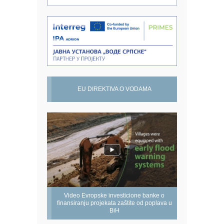
EU DIREKTIVA O VODAMA
Video Evropske investicione banke o
finansiranju projekata zaštite od poplava u
BiH