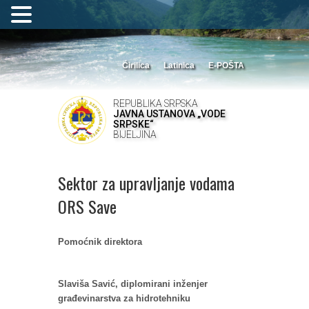
Ćirilica
Latinica
E-POŠTA
REPUBLIKA SRPSKA
JAVNA USTANOVA „VODE
SRPSKE“
BIJELJINA
Sektor za upravljanje vodama
ORS Save
Pomoćnik direktora
Slaviša Savić, diplomirani inženjer
građevinarstva za hidrotehniku