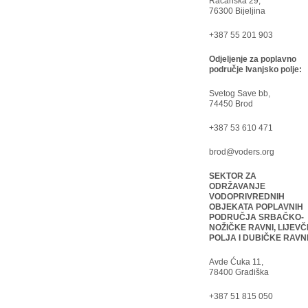
Račanska 29,
76300 Bijeljina
+387 55 201 903
Odjeljenje za poplavno
područje Ivanjsko polje:
Svetog Save bb,
74450 Brod
+387 53 610 471
brod@voders.org
SEKTOR ZA
ODRŽAVANJE
VODOPRIVREDNIH
OBJEKATA POPLAVNIH
PODRUČJA SRBAČKO-
NOŽIČKE RAVNI, LIJEVČ
POLJA I DUBIČKE RAVN
Avde Ćuka 11,
78400 Gradiška
+387 51 815 050