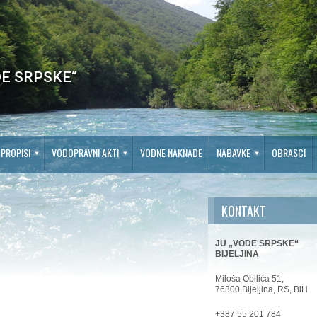
E SRPSKE“
PROPISI
VODOPRAVNI AKTI
VODNE NAKNADE
NABAVKE
OBRASCI
KONTAKT
JU „VODE SRPSKE“
BIJELJINA
Miloša Obilića 51,
76300 Bijeljina, RS, BiH
+387 55 201 784