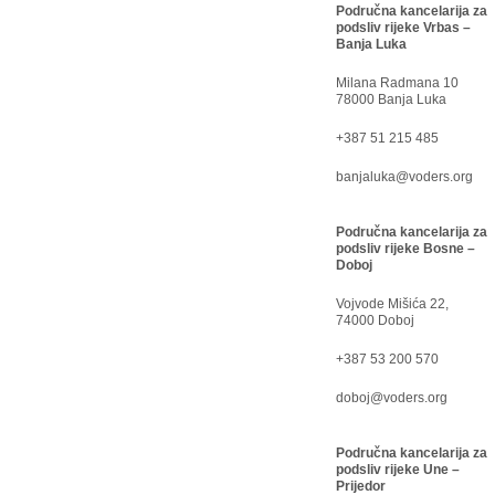
Područna kancelarija za
podsliv rijeke Vrbas –
Banja Luka
Milana Radmana 10
78000 Banja Luka
+387 51 215 485
banjaluka@voders.org
Područna kancelarija za
podsliv rijeke Bosne –
Doboj
Vojvode Mišića 22,
74000 Doboj
+387 53 200 570
doboj@voders.org
Područna kancelarija za
podsliv rijeke Une –
Prijedor