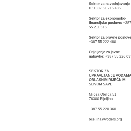
Sektor za navodnjavanje 
IT:
+387 51 215 485
Sektor za ekonomsko-
finansijske poslove:
+38
55 211 516
Sektor za pravne poslove
+387 55 222 480
Odjeljenje za javne
nabavke:
+387 55 226 03
SEKTOR ZA
UPRAVLJANJE VODAM
OBLASNIM RIJEČNIM
SLIVOM SAVE
Miloša Obilića 51
76300 Bijeljina
+387 55 220 360
bijeljina@voders.org