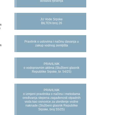
dostava rješenja
JU Vode Srpske
BILTEN broj 26
m
0
Pravilnik o uslovima i načinu davanja u
m
zakup vodnog zemljišta
PRAVILNIK
o vodopravnim aktima (Službeni glasnik
Republike Srpske, br. 54/25)
PRAVILNIK
o izmjeni pravilnika o načinu i metodama
oređivanja stepena zagađenosti otpadnih
voda kao osnovice za utvrđenje vodne
naknade (Službeni glasnik Republike
Srpske, broj 55/25)