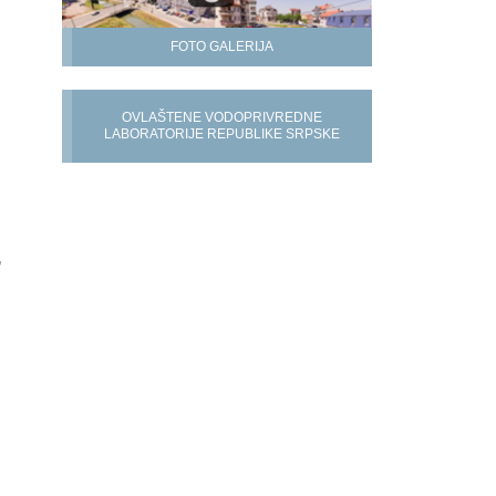
FOTO GALERIJA
OVLAŠTENE VODOPRIVREDNE
LABORATORIJE REPUBLIKE SRPSKE
,