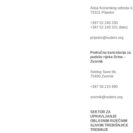
Aleja Kozarskog odreda 4,
79101 Prijedor
+387 52 240 330
+387 52 240 331 (faks)
prijedor@voders.org
Područna kancelarija za
podsliv rijeke Drine –
Zvornik
Svetog Save bb,
75400 Zvornik
+387 56 215 990
zvornik@voders.org
SEKTOR ZA
UPRAVLJANJE
OBLASNIM RIJEČNIM
SLIVOM TREBIŠNJICE
TREBINJE