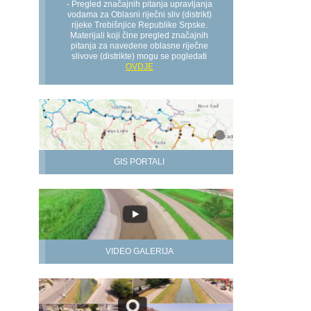
- Pregled značajnih pitanja upravljanja
vodama za Oblasni riječni sliv (distrikt)
rijeke Trebišnjice Republike Srpske.
Materijali koji čine pregled značajnih
pitanja za navedene oblasne riječne
slivove (distrikte) mogu se pogledati
OVDJE
GIS PORTALI
VIDEO GALERIJA