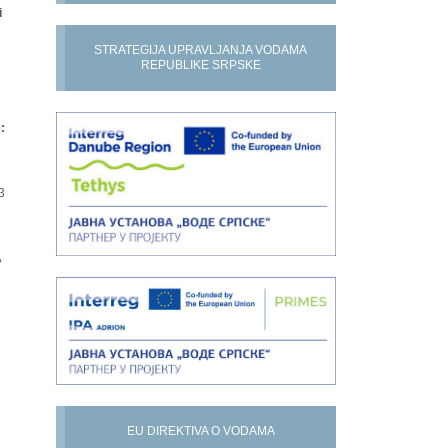
i
STRATEGIJA UPRAVLJANJA VODAMA
REPUBLIKE SRPSKE
7
:
3
A
EU DIREKTIVA O VODAMA