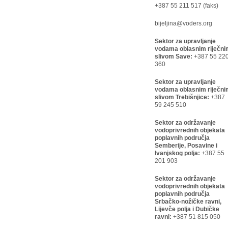
+387 55 211 517 (faks)
bijeljina@voders.org
Sektor za upravljanje
vodama oblasnim riječni
slivom Save:
+387 55 22
360
Sektor za upravljanje
vodama oblasnim riječni
slivom Trebišnjice:
+387
59 245 510
Sektor za održavanje
vodoprivrednih objekata
poplavnih područja
Semberije, Posavine i
Ivanjskog polja:
+387 55
201 903
Sektor za održavanje
vodoprivrednih objekata
poplavnih područja
Srbačko-nožičke ravni,
Lijevče polja i Dubičke
ravni:
+387 51 815 050