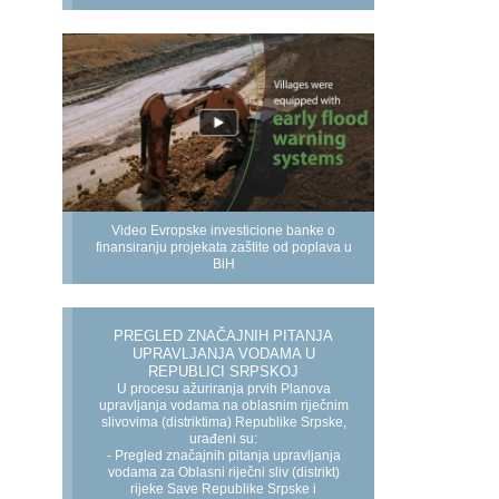
Video Evropske investicione banke o
finansiranju projekata zaštite od poplava u
BiH
PREGLED ZNAČAJNIH PITANJA
UPRAVLJANJA VODAMA U
REPUBLICI SRPSKOJ
U procesu ažuriranja prvih Planova
upravljanja vodama na oblasnim riječnim
slivovima (distriktima) Republike Srpske,
urađeni su:
- Pregled značajnih pitanja upravljanja
vodama za Oblasni riječni sliv (distrikt)
rijeke Save Republike Srpske i