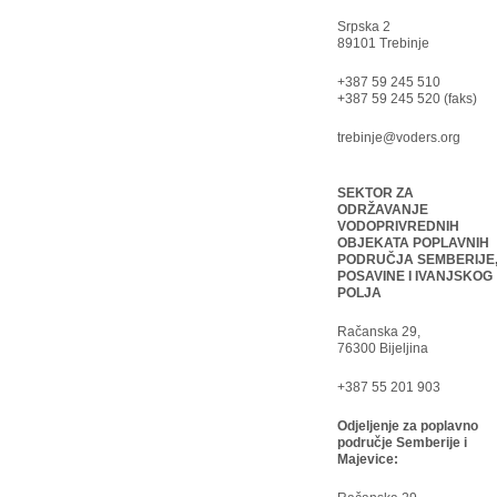
Srpska 2
89101 Trebinje
+387 59 245 510
+387 59 245 520 (faks)
trebinje@voders.org
SEKTOR ZA
ODRŽAVANJE
VODOPRIVREDNIH
OBJEKATA POPLAVNIH
PODRUČJA SEMBERIJE
POSAVINE I IVANJSKOG
POLJA
Račanska 29,
76300 Bijeljina
+387 55 201 903
Odjeljenje za poplavno
područje Semberije i
Majevice: