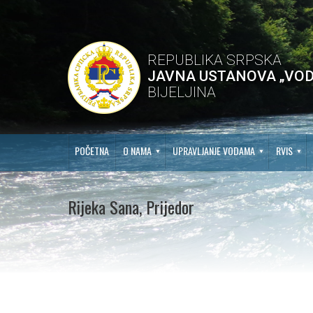
REPUBLIKA SRPSKA
JAVNA USTANOVA „VOD
BIJELJINA
POČETNA
O NAMA
UPRAVLJANJE VODAMA
RVIS
Rijeka Sana, Prijedor