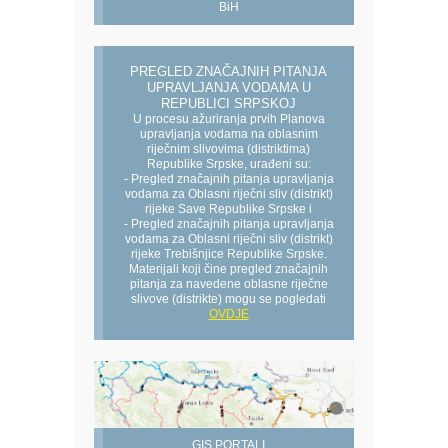
BiH
PREGLED ZNAČAJNIH PITANJA
UPRAVLJANJA VODAMA U
REPUBLICI SRPSKOJ
U procesu ažuriranja prvih Planova
upravljanja vodama na oblasnim
riječnim slivovima (distriktima)
Republike Srpske, urađeni su:
- Pregled značajnih pitanja upravljanja
vodama za Oblasni riječni sliv (distrikt)
rijeke Save Republike Srpske i
- Pregled značajnih pitanja upravljanja
vodama za Oblasni riječni sliv (distrikt)
rijeke Trebišnjice Republike Srpske.
Materijali koji čine pregled značajnih
pitanja za navedene oblasne riječne
slivove (distrikte) mogu se pogledati
OVDJE
GIS PORTALI