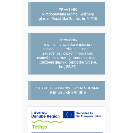
PRAVILNIK
o vodopravnim aktima (Službeni
glasnik Republike Srpske, br. 54/25)
PRAVILNIK
o izmjeni pravilnika o načinu i
metodama oređivanja stepena
zagađenosti otpadnih voda kao
osnovice za utvrđenje vodne naknade
(Službeni glasnik Republike Srpske,
broj 55/25)
STRATEGIJA UPRAVLJANJA VODAMA
REPUBLIKE SRPSKE