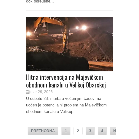
dok određene...
Hitna intervencija na Majevičkom
obodnom kanalu u Velikoj Obarskoj
mar 29, 2026
U subotu 28. marta u večernjim časovima
uočen je potencijalni problem na Majevičkom
obodnom kanalu u Velikoj...
PRETHODNA
1
2
3
4
NAREDNA