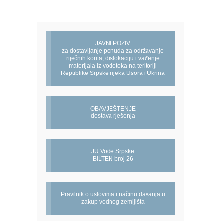
JAVNI POZIV
za dostavljanje ponuda za održavanje
riječnih korita, dislokaciju i vađenje
materijala iz vodotoka na teritoriji
Republike Srpske rijeka Usora i Ukrina
OBAVJEŠTENJE
dostava rješenja
JU Vode Srpske
BILTEN broj 26
Pravilnik o uslovima i načinu davanja u
zakup vodnog zemljišta