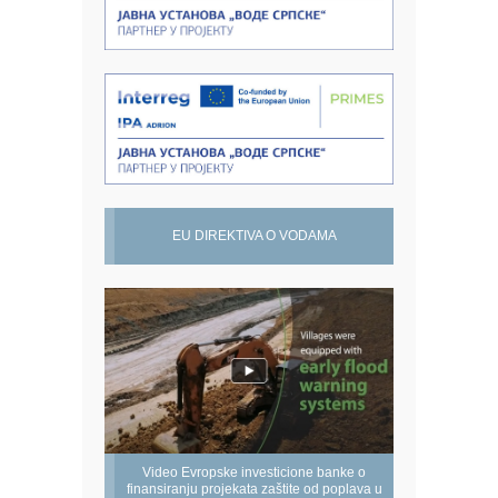
EU DIREKTIVA O VODAMA
Video Evropske investicione banke o
finansiranju projekata zaštite od poplava u