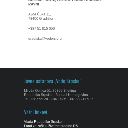
NOŽIČKE RAVNI, LIJEVČE POLJA I DUBIČKE
RAVNI
Avde Ćuka 11,
78400 Gradiška
+387 51 815 050
gradiska@voders.org
Javna ustanova „Vode Srpske“
Miloša Obilića 51, 76300 Bijeljina
Republika Srpska – Bosna i Hercegovina
Tel: +387 55 201 784 Faks: +387 55 211 517
Važni linkovi
Vlada Republike Srpske
Fond za zaštitu živorne sredine RS