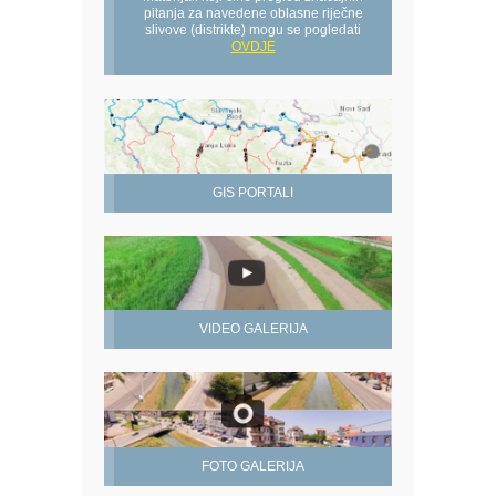
pitanja za navedene oblasne riječne
slivove (distrikte) mogu se pogledati
OVDJE
GIS PORTALI
VIDEO GALERIJA
FOTO GALERIJA