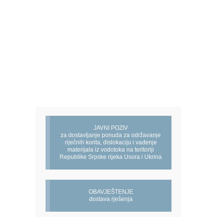
JAVNI POZIV
za dostavljanje ponuda za održavanje
riječnih korita, dislokaciju i vađenje
materijala iz vodotoka na teritoriji
Republike Srpske rijeka Usora i Ukrina
OBAVJEŠTENJE
dostava rješenja