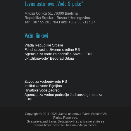
Javna ustanova „Vode Srpske“
Miloša Obilića 51, 76300 Bijeljina
Republika Srpska – Bosna i Hercegovina
Tel: +387 55 201 784 Faks: +387 55 211 517
Važni linkovi
Vlada Republike Srpske
Fond za zaštitu živorne sredine RS
Agencija za vode za područje Save u FBiH
JP „Srbijavode“ Beograd Srbija
Zavod za vodoprivredu RS
Institut za vode Bijeljina
Hrvatske vode Zagreb
Agencija za vodno područje Jadranskog mora za
FBiH
Copyright © 2011-2021 Javna ustanova "Vode Srpske" All
Rights Reserved.
Sva prava zadržana. Sadržaj ovih stranica ne smije se
prenositi bez dozvole i bez navođenja izvora.