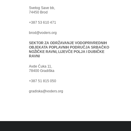
Svetog Save bb,
74450 Brod
+387 53 610 471
brod@voders.org
SEKTOR ZA ODRŽAVANJE VODOPRIVREDNIH
OBJEKATA POPLAVNIH PODRUČJA SRBAČKO-
NOŽIČKE RAVNI, LIJEVČE POLJA I DUBIČKE
RAVNI
Avde Ćuka 11,
78400 Gradiška
+387 51 815 050
gradiska@voders.org