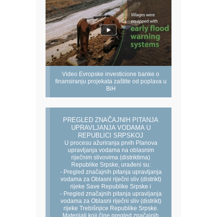
Video Evropske investicione banke o
finansiranju projekata zaštite od poplava u
BiH
PREGLED ZNAČAJNIH PITANJA
UPRAVLJANJA VODAMA U
REPUBLICI SRPSKOJ
U procesu ažuriranja prvih Planova
upravljanja vodama na oblasnim
riječnim slivovima (distriktima)
Republike Srpske, urađeni su:
- Pregled značajnih pitanja upravljanja
vodama za Oblasni riječni sliv (distrikt)
rijeke Save Republike Srpske i
- Pregled značajnih pitanja upravljanja
vodama za Oblasni riječni sliv (distrikt)
rijeke Trebišnjice Republike Srpske.
Materijali koji čine pregled značajnih