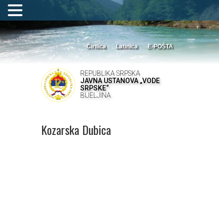
Ćirilica
Latinica
E-POŠTA
REPUBLIKA SRPSKA
JAVNA USTANOVA „VODE
SRPSKE“
BIJELJINA
Kozarska Dubica