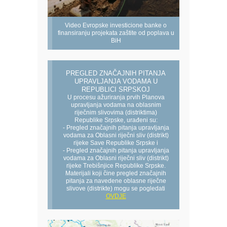
Video Evropske investicione banke o
finansiranju projekata zaštite od poplava u
BiH
PREGLED ZNAČAJNIH PITANJA
UPRAVLJANJA VODAMA U
REPUBLICI SRPSKOJ
U procesu ažuriranja prvih Planova
upravljanja vodama na oblasnim
riječnim slivovima (distriktima)
Republike Srpske, urađeni su:
- Pregled značajnih pitanja upravljanja
vodama za Oblasni riječni sliv (distrikt)
rijeke Save Republike Srpske i
- Pregled značajnih pitanja upravljanja
vodama za Oblasni riječni sliv (distrikt)
rijeke Trebišnjice Republike Srpske.
Materijali koji čine pregled značajnih
pitanja za navedene oblasne riječne
slivove (distrikte) mogu se pogledati
OVDJE