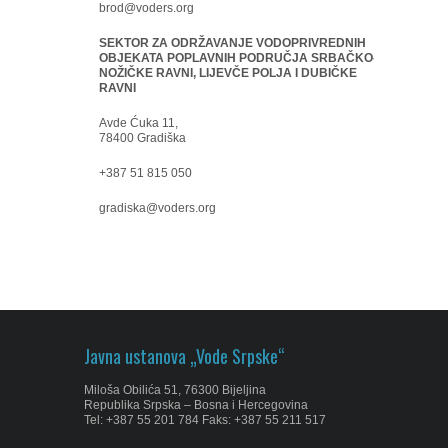
brod@voders.org
SEKTOR ZA ODRŽAVANJE VODOPRIVREDNIH
OBJEKATA POPLAVNIH PODRUČJA SRBAČKO-
NOŽIČKE RAVNI, LIJEVČE POLJA I DUBIČKE
RAVNI
Avde Ćuka 11,
78400 Gradiška
+387 51 815 050
gradiska@voders.org
Javna ustanova „Vode Srpske“
Miloša Obilića 51, 76300 Bijeljina
Republika Srpska – Bosna i Hercegovina
Tel: +387 55 201 784 Faks: +387 55 211 517