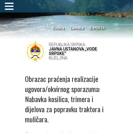
Ćirilica
Latinica
E-POŠTA
REPUBLIKA SRPSKA
JAVNA USTANOVA „VODE
SRPSKE“
BIJELJINA
Obrazac praćenja realizacije
ugovora/okvirnog sporazuma:
Nabavka kosilica, trimera i
dijelova za popravku traktora i
muličara.