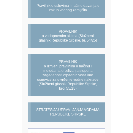
Pravilnik o uslovima i načinu davanja u
zakup vodnog zemljišta
PRAVILNIK
o vodopravnim aktima (Službeni
glasnik Republike Srpske, br. 54/25)
PRAVILNIK
o izmjeni pravilnika o načinu i
metodama oređivanja stepena
zagađenosti otpadnih voda kao
osnovice za utvrđenje vodne naknade
(Službeni glasnik Republike Srpske,
broj 55/25)
STRATEGIJA UPRAVLJANJA VODAMA
REPUBLIKE SRPSKE