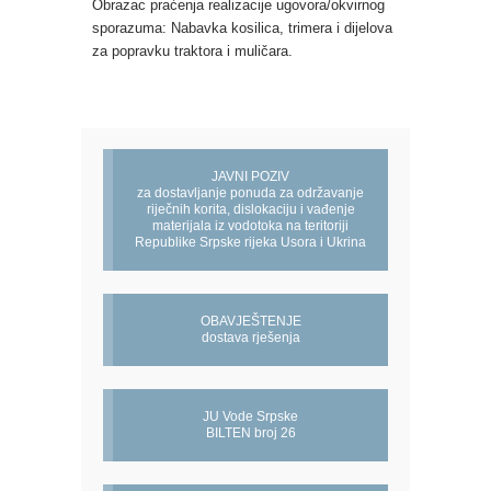
Obrazac praćenja realizacije ugovora/okvirnog
sporazuma: Nabavka kosilica, trimera i dijelova
za popravku traktora i muličara.
JAVNI POZIV
za dostavljanje ponuda za održavanje
riječnih korita, dislokaciju i vađenje
materijala iz vodotoka na teritoriji
Republike Srpske rijeka Usora i Ukrina
OBAVJEŠTENJE
dostava rješenja
JU Vode Srpske
BILTEN broj 26