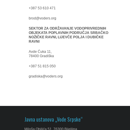
+387 53 610 471
brod@voders.org
SEKTOR ZA ODRŽAVANJE VODOPRIVREDNIH
OBJEKATA POPLAVNIH PODRUČJA SRBAČKO-
NOŽIČKE RAVNI, LIJEVČE POLJA I DUBIČKE
RAVNI
Avde Ćuka 11,
78400 Gradiška
+387 51 815 050
gradiska@voders.org
Javna ustanova „Vode Srpske“
Miloša Obilića 51, 76300 Bijeljina