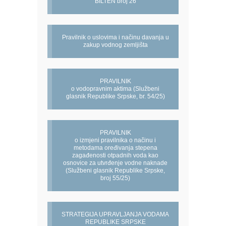
BILTEN broj 26
Pravilnik o uslovima i načinu davanja u
zakup vodnog zemljišta
PRAVILNIK
o vodopravnim aktima (Službeni
glasnik Republike Srpske, br. 54/25)
PRAVILNIK
o izmjeni pravilnika o načinu i
metodama oređivanja stepena
zagađenosti otpadnih voda kao
osnovice za utvrđenje vodne naknade
(Službeni glasnik Republike Srpske,
broj 55/25)
STRATEGIJA UPRAVLJANJA VODAMA
REPUBLIKE SRPSKE