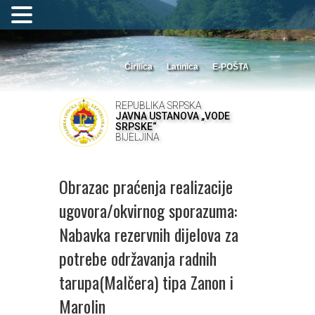
Ćirilica
Latinica
E-POŠTA
REPUBLIKA SRPSKA
JAVNA USTANOVA „VODE
SRPSKE“
BIJELJINA
Obrazac praćenja realizacije
ugovora/okvirnog sporazuma:
Nabavka rezervnih dijelova za
potrebe održavanja radnih
tarupa(Malčera) tipa Zanon i
Marolin