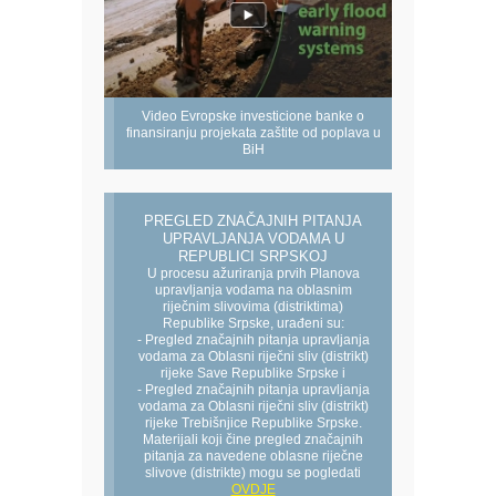
Video Evropske investicione banke o
finansiranju projekata zaštite od poplava u
BiH
PREGLED ZNAČAJNIH PITANJA
UPRAVLJANJA VODAMA U
REPUBLICI SRPSKOJ
U procesu ažuriranja prvih Planova
upravljanja vodama na oblasnim
riječnim slivovima (distriktima)
Republike Srpske, urađeni su:
- Pregled značajnih pitanja upravljanja
vodama za Oblasni riječni sliv (distrikt)
rijeke Save Republike Srpske i
- Pregled značajnih pitanja upravljanja
vodama za Oblasni riječni sliv (distrikt)
rijeke Trebišnjice Republike Srpske.
Materijali koji čine pregled značajnih
pitanja za navedene oblasne riječne
slivove (distrikte) mogu se pogledati
OVDJE