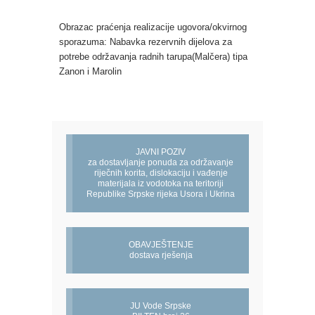
Obrazac praćenja realizacije ugovora/okvirnog
sporazuma: Nabavka rezervnih dijelova za
potrebe održavanja radnih tarupa(Malčera) tipa
Zanon i Marolin
JAVNI POZIV
za dostavljanje ponuda za održavanje
riječnih korita, dislokaciju i vađenje
materijala iz vodotoka na teritoriji
Republike Srpske rijeka Usora i Ukrina
OBAVJEŠTENJE
dostava rješenja
JU Vode Srpske