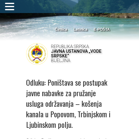
Ćirilica
Latinica
E-POŠTA
REPUBLIKA SRPSKA
JAVNA USTANOVA „VODE
SRPSKE“
BIJELJINA
Odluku: Poništava se postupak
javne nabavke za pružanje
usluga održavanja – košenja
kanala u Popovom, Trbinjskom i
Ljubinskom polju.