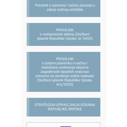
Pravilnik o uslovima i načinu davanja u
zakup vodnog zemljišta
PRAVILNIK
o vodopravnim aktima (Službeni
glasnik Republike Srpske, br. 54/25)
PRAVILNIK
o izmjeni pravilnika o načinu i
metodama oređivanja stepena
zagađenosti otpadnih voda kao
osnovice za utvrđenje vodne naknade
(Službeni glasnik Republike Srpske,
broj 55/25)
STRATEGIJA UPRAVLJANJA VODAMA
REPUBLIKE SRPSKE