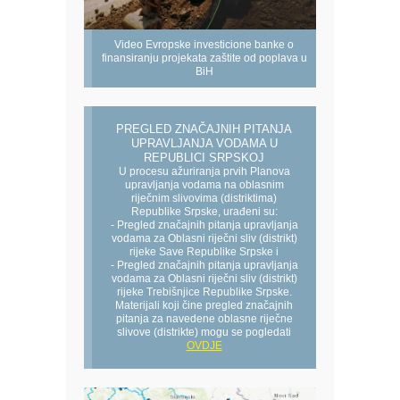
Video Evropske investicione banke o
finansiranju projekata zaštite od poplava u
BiH
PREGLED ZNAČAJNIH PITANJA
UPRAVLJANJA VODAMA U
REPUBLICI SRPSKOJ
U procesu ažuriranja prvih Planova
upravljanja vodama na oblasnim
riječnim slivovima (distriktima)
Republike Srpske, urađeni su:
- Pregled značajnih pitanja upravljanja
vodama za Oblasni riječni sliv (distrikt)
rijeke Save Republike Srpske i
- Pregled značajnih pitanja upravljanja
vodama za Oblasni riječni sliv (distrikt)
rijeke Trebišnjice Republike Srpske.
Materijali koji čine pregled značajnih
pitanja za navedene oblasne riječne
slivove (distrikte) mogu se pogledati
OVDJE