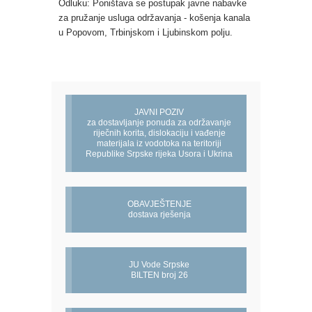
Odluku: Poništava se postupak javne nabavke
za pružanje usluga održavanja - košenja kanala
u Popovom, Trbinjskom i Ljubinskom polju.
JAVNI POZIV
za dostavljanje ponuda za održavanje
riječnih korita, dislokaciju i vađenje
materijala iz vodotoka na teritoriji
Republike Srpske rijeka Usora i Ukrina
OBAVJEŠTENJE
dostava rješenja
JU Vode Srpske
BILTEN broj 26