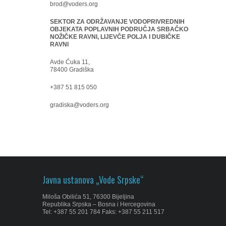
brod@voders.org
SEKTOR ZA ODRŽAVANJE VODOPRIVREDNIH
OBJEKATA POPLAVNIH PODRUČJA SRBAČKO-
NOŽIČKE RAVNI, LIJEVČE POLJA I DUBIČKE
RAVNI
Avde Ćuka 11,
78400 Gradiška
+387 51 815 050
gradiska@voders.org
Javna ustanova „Vode Srpske“
Miloša Obilića 51, 76300 Bijeljina
Republika Srpska – Bosna i Hercegovina
Tel: +387 55 201 784 Faks: +387 55 211 517