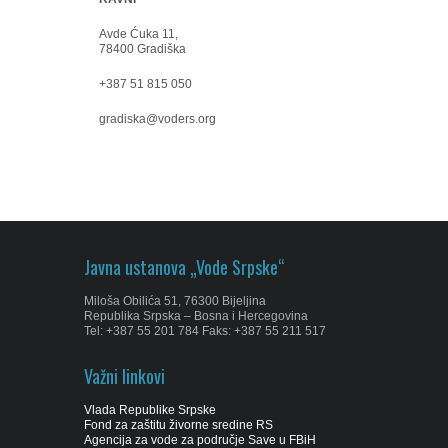
Avde Ćuka 11,
78400 Gradiška
+387 51 815 050
gradiska@voders.org
Javna ustanova „Vode Srpske“
Miloša Obilića 51, 76300 Bijeljina
Republika Srpska – Bosna i Hercegovina
Tel: +387 55 201 784 Faks: +387 55 211 517
Važni linkovi
Vlada Republike Srpske
Fond za zaštitu živorne sredine RS
Agencija za vode za područje Save u FBiH