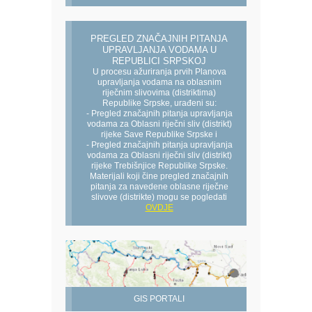
PREGLED ZNAČAJNIH PITANJA
UPRAVLJANJA VODAMA U
REPUBLICI SRPSKOJ
U procesu ažuriranja prvih Planova
upravljanja vodama na oblasnim
riječnim slivovima (distriktima)
Republike Srpske, urađeni su:
- Pregled značajnih pitanja upravljanja
vodama za Oblasni riječni sliv (distrikt)
rijeke Save Republike Srpske i
- Pregled značajnih pitanja upravljanja
vodama za Oblasni riječni sliv (distrikt)
rijeke Trebišnjice Republike Srpske.
Materijali koji čine pregled značajnih
pitanja za navedene oblasne riječne
slivove (distrikte) mogu se pogledati
OVDJE
GIS PORTALI