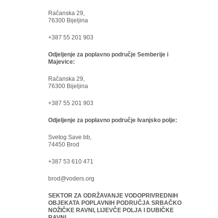
Račanska 29,
76300 Bijeljina
+387 55 201 903
Odjeljenje za poplavno područje Semberije i
Majevice:
Račanska 29,
76300 Bijeljina
+387 55 201 903
Odjeljenje za poplavno područje Ivanjsko polje:
Svetog Save bb,
74450 Brod
+387 53 610 471
brod@voders.org
SEKTOR ZA ODRŽAVANJE VODOPRIVREDNIH
OBJEKATA POPLAVNIH PODRUČJA SRBAČKO-
NOŽIČKE RAVNI, LIJEVČE POLJA I DUBIČKE
RAVNI