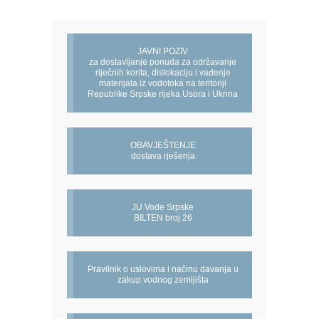
JAVNI POZIV
za dostavljanje ponuda za održavanje
riječnih korita, dislokaciju i vađenje
materijala iz vodotoka na teritoriji
Republike Srpske rijeka Usora i Ukrina
OBAVJEŠTENJE
dostava rješenja
JU Vode Srpske
BILTEN broj 26
Pravilnik o uslovima i načinu davanja u
zakup vodnog zemljišta