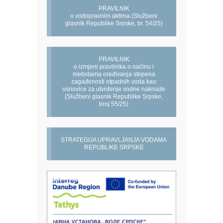
PRAVILNIK
o vodopravnim aktima (Službeni
glasnik Republike Srpske, br. 54/25)
PRAVILNIK
o izmjeni pravilnika o načinu i
metodama oređivanja stepena
zagađenosti otpadnih voda kao
osnovice za utvrđenje vodne naknade
(Službeni glasnik Republike Srpske,
broj 55/25)
STRATEGIJA UPRAVLJANJA VODAMA
REPUBLIKE SRPSKE