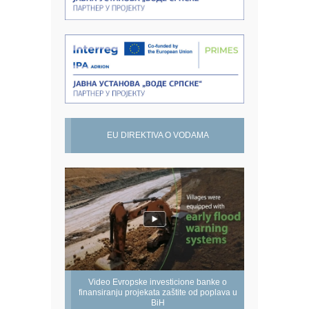
EU DIREKTIVA O VODAMA
Video Evropske investicione banke o
finansiranju projekata zaštite od poplava u
BiH