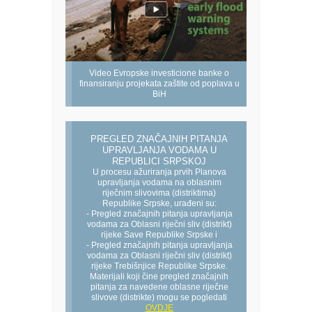
Video Evropske investicione banke o
finansiranju projekata zaštite od poplava u
BiH
PREGLED ZNAČAJNIH PITANJA
UPRAVLJANJA VODAMA U
REPUBLICI SRPSKOJ
U procesu ažuriranja prvih Planova
upravljanja vodama na oblasnim
riječnim slivovima (distriktima)
Republike Srpske, urađeni su:
- Pregled značajnih pitanja upravljanja
vodama za Oblasni riječni sliv (distrikt)
rijeke Save Republike Srpske i
- Pregled značajnih pitanja upravljanja
vodama za Oblasni riječni sliv (distrikt)
rijeke Trebišnjice Republike Srpske.
Materijali koji čine pregled značajnih
pitanja za navedene oblasne riječne
slivove (distrikte) mogu se pogledati
OVDJE