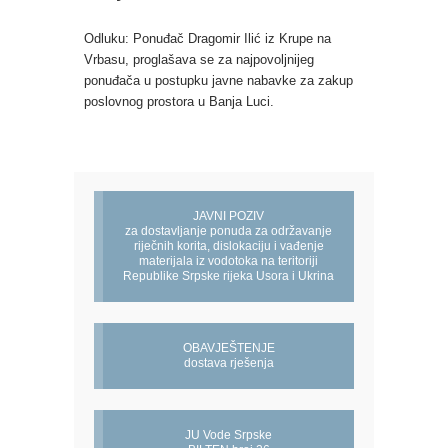
Odluku: Ponuđač Dragomir Ilić iz Krupe na
Vrbasu, proglašava se za najpovoljnijeg
ponuđača u postupku javne nabavke za zakup
poslovnog prostora u Banja Luci.
JAVNI POZIV
za dostavljanje ponuda za održavanje
riječnih korita, dislokaciju i vađenje
materijala iz vodotoka na teritoriji
Republike Srpske rijeka Usora i Ukrina
OBAVJEŠTENJE
dostava rješenja
JU Vode Srpske