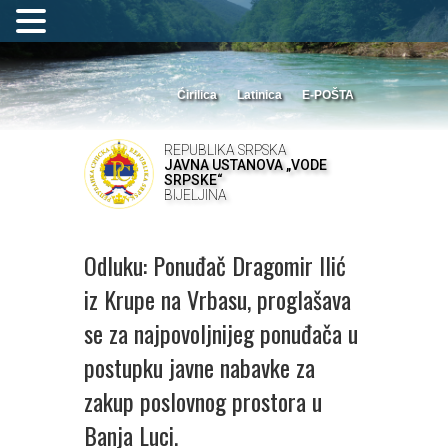
Ćirilica
Latinica
E-POŠTA
REPUBLIKA SRPSKA
JAVNA USTANOVA „VODE
SRPSKE“
BIJELJINA
Odluku: Ponuđač Dragomir Ilić
iz Krupe na Vrbasu, proglašava
se za najpovoljnijeg ponuđača u
postupku javne nabavke za
zakup poslovnog prostora u
Banja Luci.