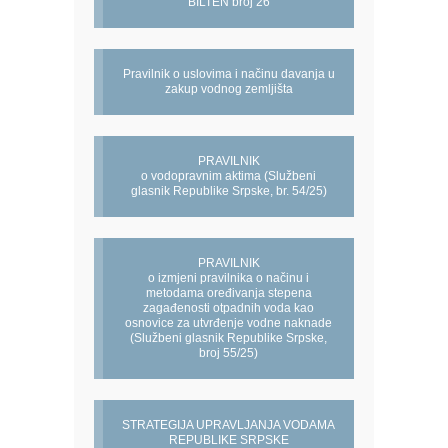
BILTEN broj 26
Pravilnik o uslovima i načinu davanja u
zakup vodnog zemljišta
PRAVILNIK
o vodopravnim aktima (Službeni
glasnik Republike Srpske, br. 54/25)
PRAVILNIK
o izmjeni pravilnika o načinu i
metodama oređivanja stepena
zagađenosti otpadnih voda kao
osnovice za utvrđenje vodne naknade
(Službeni glasnik Republike Srpske,
broj 55/25)
STRATEGIJA UPRAVLJANJA VODAMA
REPUBLIKE SRPSKE