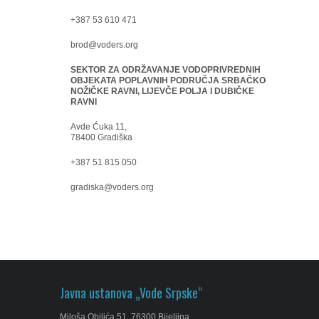
+387 53 610 471
brod@voders.org
SEKTOR ZA ODRŽAVANJE VODOPRIVREDNIH
OBJEKATA POPLAVNIH PODRUČJA SRBAČKO-
NOŽIČKE RAVNI, LIJEVČE POLJA I DUBIČKE
RAVNI
Avde Ćuka 11,
78400 Gradiška
+387 51 815 050
gradiska@voders.org
Javna ustanova „Vode Srpske“
Miloša Obilića 51, 76300 Bijeljina