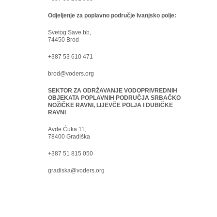
Odjeljenje za poplavno područje Ivanjsko polje:
Svetog Save bb,
74450 Brod
+387 53 610 471
brod@voders.org
SEKTOR ZA ODRŽAVANJE VODOPRIVREDNIH
OBJEKATA POPLAVNIH PODRUČJA SRBAČKO-
NOŽIČKE RAVNI, LIJEVČE POLJA I DUBIČKE
RAVNI
Avde Ćuka 11,
78400 Gradiška
+387 51 815 050
gradiska@voders.org