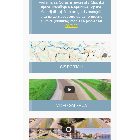
vodama za Oblasni riječni sliv (distrikt)
rijeke Trebišnjice Republike Srpske.
Materijali koji čine pregled značajnih
pitanja za navedene oblasne riječne
slivove (distrikte) mogu se pogledati
OVDJE
GIS PORTALI
VIDEO GALERIJA