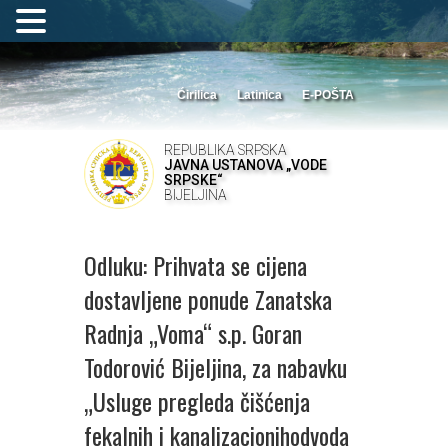
Ćirilica
Latinica
E-POŠTA
REPUBLIKA SRPSKA
JAVNA USTANOVA „VODE
SRPSKE“
BIJELJINA
Odluku: Prihvata se cijena
dostavljene ponude Zanatska
Radnja „Voma“ s.p. Goran
Todorović Bijeljina, za nabavku
„Usluge pregleda čišćenja
fekalnih i kanalizacionihodvoda