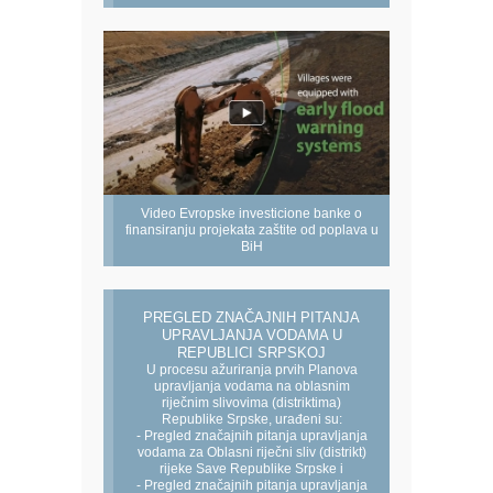
Video Evropske investicione banke o
finansiranju projekata zaštite od poplava u
BiH
PREGLED ZNAČAJNIH PITANJA
UPRAVLJANJA VODAMA U
REPUBLICI SRPSKOJ
U procesu ažuriranja prvih Planova
upravljanja vodama na oblasnim
riječnim slivovima (distriktima)
Republike Srpske, urađeni su:
- Pregled značajnih pitanja upravljanja
vodama za Oblasni riječni sliv (distrikt)
rijeke Save Republike Srpske i
- Pregled značajnih pitanja upravljanja