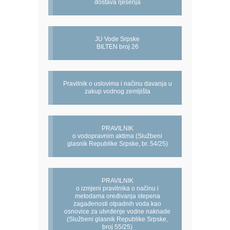
dostava rješenja
JU Vode Srpske
BILTEN broj 26
Pravilnik o uslovima i načinu davanja u
zakup vodnog zemljišta
PRAVILNIK
o vodopravnim aktima (Službeni
glasnik Republike Srpske, br. 54/25)
PRAVILNIK
o izmjeni pravilnika o načinu i
metodama oređivanja stepena
zagađenosti otpadnih voda kao
osnovice za utvrđenje vodne naknade
(Službeni glasnik Republike Srpske,
broj 55/25)