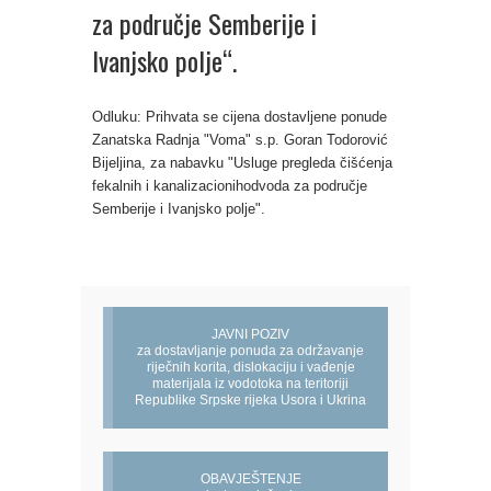
za područje Semberije i
Ivanjsko polje“.
Odluku: Prihvata se cijena dostavljene ponude
Zanatska Radnja "Voma" s.p. Goran Todorović
Bijeljina, za nabavku "Usluge pregleda čišćenja
fekalnih i kanalizacionihodvoda za područje
Semberije i Ivanjsko polje".
JAVNI POZIV
za dostavljanje ponuda za održavanje
riječnih korita, dislokaciju i vađenje
materijala iz vodotoka na teritoriji
Republike Srpske rijeka Usora i Ukrina
OBAVJEŠTENJE