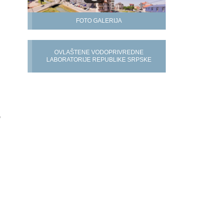
FOTO GALERIJA
OVLAŠTENE VODOPRIVREDNE
LABORATORIJE REPUBLIKE SRPSKE
,