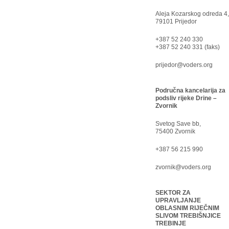
Aleja Kozarskog odreda 4,
79101 Prijedor
+387 52 240 330
+387 52 240 331 (faks)
prijedor@voders.org
Područna kancelarija za
podsliv rijeke Drine –
Zvornik
Svetog Save bb,
75400 Zvornik
+387 56 215 990
zvornik@voders.org
SEKTOR ZA
UPRAVLJANJE
OBLASNIM RIJEČNIM
SLIVOM TREBIŠNJICE
TREBINJE