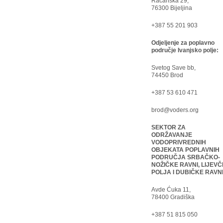
Račanska 29,
76300 Bijeljina
+387 55 201 903
Odjeljenje za poplavno
područje Ivanjsko polje:
Svetog Save bb,
74450 Brod
+387 53 610 471
brod@voders.org
SEKTOR ZA
ODRŽAVANJE
VODOPRIVREDNIH
OBJEKATA POPLAVNIH
PODRUČJA SRBAČKO-
NOŽIČKE RAVNI, LIJEVČ
POLJA I DUBIČKE RAVN
Avde Ćuka 11,
78400 Gradiška
+387 51 815 050