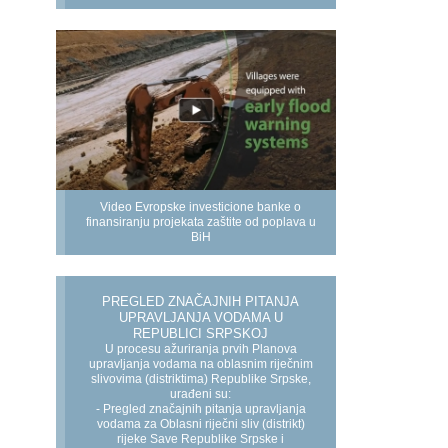
Video Evropske investicione banke o
finansiranju projekata zaštite od poplava u
BiH
PREGLED ZNAČAJNIH PITANJA
UPRAVLJANJA VODAMA U
REPUBLICI SRPSKOJ
U procesu ažuriranja prvih Planova
upravljanja vodama na oblasnim riječnim
slivovima (distriktima) Republike Srpske,
urađeni su:
- Pregled značajnih pitanja upravljanja
vodama za Oblasni riječni sliv (distrikt)
rijeke Save Republike Srpske i