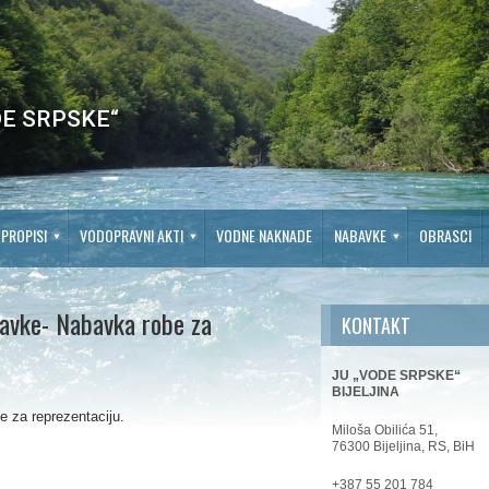
E SRPSKE“
PROPISI
VODOPRAVNI AKTI
VODNE NAKNADE
NABAVKE
OBRASCI
bavke- Nabavka robe za
KONTAKT
JU „VODE SRPSKE“
BIJELJINA
 za reprezentaciju.
Miloša Obilića 51,
76300 Bijeljina, RS, BiH
+387 55 201 784