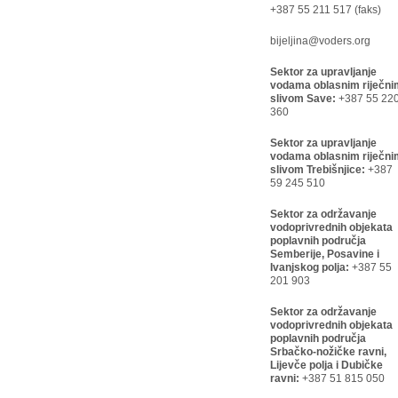
+387 55 211 517 (faks)
bijeljina@voders.org
Sektor za upravljanje
vodama oblasnim riječni
slivom Save:
+387 55 22
360
Sektor za upravljanje
vodama oblasnim riječni
slivom Trebišnjice:
+387
59 245 510
Sektor za održavanje
vodoprivrednih objekata
poplavnih područja
Semberije, Posavine i
Ivanjskog polja:
+387 55
201 903
Sektor za održavanje
vodoprivrednih objekata
poplavnih područja
Srbačko-nožičke ravni,
Lijevče polja i Dubičke
ravni:
+387 51 815 050