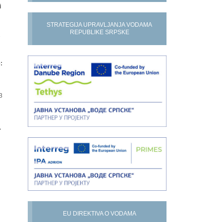
i
STRATEGIJA UPRAVLJANJA VODAMA
REPUBLIKE SRPSKE
7
:
3
A
EU DIREKTIVA O VODAMA