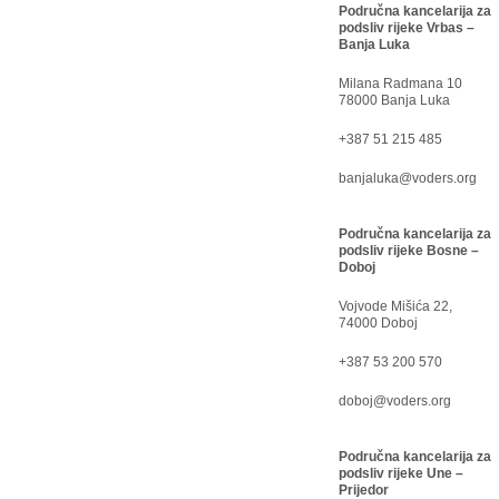
Područna kancelarija za
podsliv rijeke Vrbas –
Banja Luka
Milana Radmana 10
78000 Banja Luka
+387 51 215 485
banjaluka@voders.org
Područna kancelarija za
podsliv rijeke Bosne –
Doboj
Vojvode Mišića 22,
74000 Doboj
+387 53 200 570
doboj@voders.org
Područna kancelarija za
podsliv rijeke Une –
Prijedor