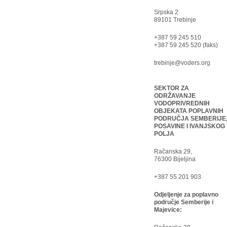
Srpska 2
89101 Trebinje
+387 59 245 510
+387 59 245 520 (faks)
trebinje@voders.org
SEKTOR ZA
ODRŽAVANJE
VODOPRIVREDNIH
OBJEKATA POPLAVNIH
PODRUČJA SEMBERIJE
POSAVINE I IVANJSKOG
POLJA
Račanska 29,
76300 Bijeljina
+387 55 201 903
Odjeljenje za poplavno
područje Semberije i
Majevice: