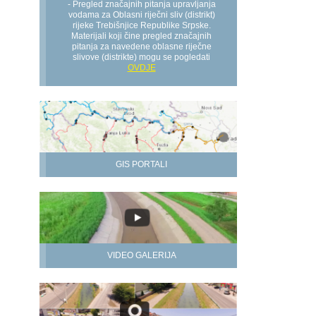
- Pregled značajnih pitanja upravljanja
vodama za Oblasni riječni sliv (distrikt)
rijeke Trebišnjice Republike Srpske.
Materijali koji čine pregled značajnih
pitanja za navedene oblasne riječne
slivove (distrikte) mogu se pogledati
OVDJE
GIS PORTALI
VIDEO GALERIJA