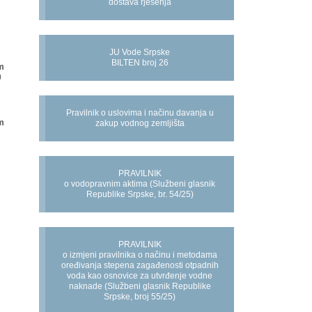
dostava rješenja
JU Vode Srpske
BILTEN broj 26
m
0
Pravilnik o uslovima i načinu davanja u
m
zakup vodnog zemljišta
PRAVILNIK
o vodopravnim aktima (Službeni glasnik
Republike Srpske, br. 54/25)
PRAVILNIK
o izmjeni pravilnika o načinu i metodama
oređivanja stepena zagađenosti otpadnih
voda kao osnovice za utvrđenje vodne
naknade (Službeni glasnik Republike
Srpske, broj 55/25)