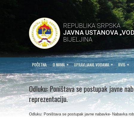
REPUBLIKA SRPSKA
JAVNA USTANOVA „VOD
BIJELJINA
POČETNA
O NAMA
UPRAVLJANJE VODAMA
RVIS
Odluku: Poništava se postupak javne na
reprezentaciju.
Odluku: Poništava se postupak javne nabavke- Nabavka robe