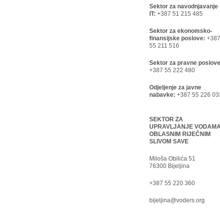
Sektor za navodnjavanje 
IT:
+387 51 215 485
Sektor za ekonomsko-
finansijske poslove:
+38
55 211 516
Sektor za pravne poslove
+387 55 222 480
Odjeljenje za javne
nabavke:
+387 55 226 03
SEKTOR ZA
UPRAVLJANJE VODAM
OBLASNIM RIJEČNIM
SLIVOM SAVE
Miloša Obilića 51
76300 Bijeljina
+387 55 220 360
bijeljina@voders.org