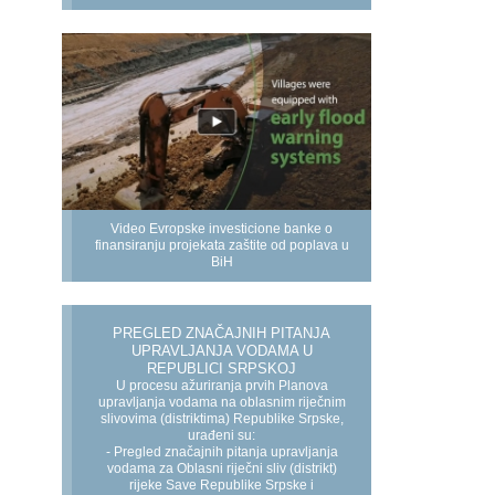
Video Evropske investicione banke o
finansiranju projekata zaštite od poplava u
BiH
PREGLED ZNAČAJNIH PITANJA
UPRAVLJANJA VODAMA U
REPUBLICI SRPSKOJ
U procesu ažuriranja prvih Planova
upravljanja vodama na oblasnim riječnim
slivovima (distriktima) Republike Srpske,
urađeni su:
- Pregled značajnih pitanja upravljanja
vodama za Oblasni riječni sliv (distrikt)
rijeke Save Republike Srpske i