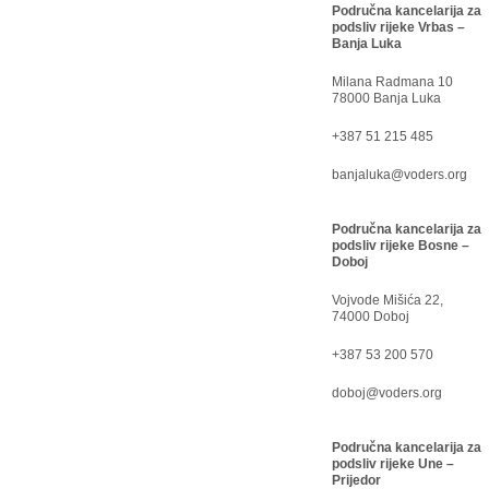
Područna kancelarija za
podsliv rijeke Vrbas –
Banja Luka
Milana Radmana 10
78000 Banja Luka
+387 51 215 485
banjaluka@voders.org
Područna kancelarija za
podsliv rijeke Bosne –
Doboj
Vojvode Mišića 22,
74000 Doboj
+387 53 200 570
doboj@voders.org
Područna kancelarija za
podsliv rijeke Une –
Prijedor