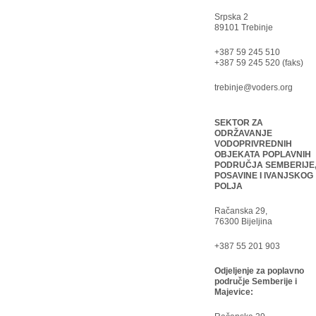
Srpska 2
89101 Trebinje
+387 59 245 510
+387 59 245 520 (faks)
trebinje@voders.org
SEKTOR ZA
ODRŽAVANJE
VODOPRIVREDNIH
OBJEKATA POPLAVNIH
PODRUČJA SEMBERIJE
POSAVINE I IVANJSKOG
POLJA
Račanska 29,
76300 Bijeljina
+387 55 201 903
Odjeljenje za poplavno
područje Semberije i
Majevice: