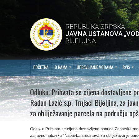
REPUBLIKA SRPSKA
JAVNA USTANOVA „VOD
BIJELJINA
POČETNA
O NAMA
UPRAVLJANJE VODAMA
RVIS
Odluku: Prihvata se cijena dostavljene p
Radan Lazić s.p. Trnjaci Bijeljina, za j
za obilježavanje parcela na području opš
Odluku: Prihvata se cijena dostavljene ponude Zanatska radnj
za javnu nabavku "Nabavka sredstava za obilježavanje parce