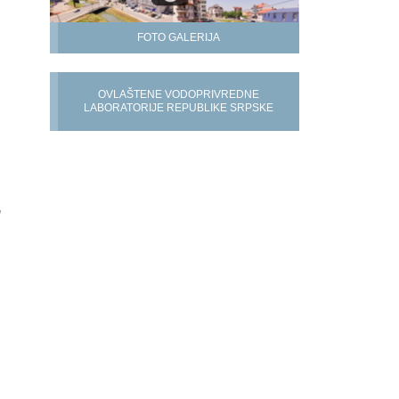
FOTO GALERIJA
OVLAŠTENE VODOPRIVREDNE
LABORATORIJE REPUBLIKE SRPSKE
,