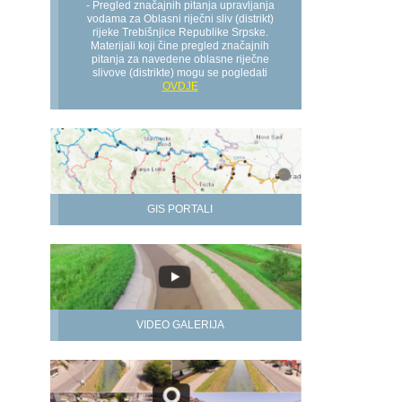
- Pregled značajnih pitanja upravljanja
vodama za Oblasni riječni sliv (distrikt)
rijeke Trebišnjice Republike Srpske.
Materijali koji čine pregled značajnih
pitanja za navedene oblasne riječne
slivove (distrikte) mogu se pogledati
OVDJE
GIS PORTALI
VIDEO GALERIJA