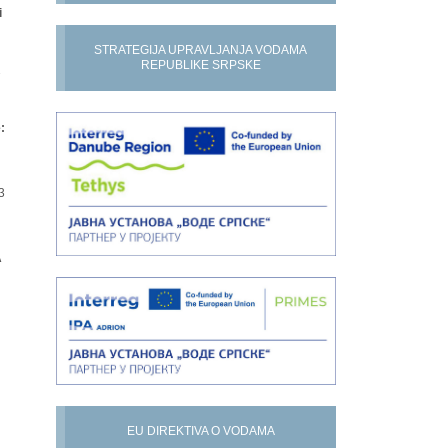
i
STRATEGIJA UPRAVLJANJA VODAMA
REPUBLIKE SRPSKE
7
:
3
A
EU DIREKTIVA O VODAMA