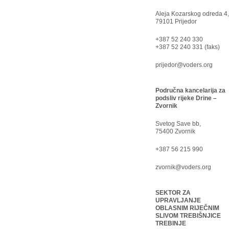
Aleja Kozarskog odreda 4,
79101 Prijedor
+387 52 240 330
+387 52 240 331 (faks)
prijedor@voders.org
Područna kancelarija za
podsliv rijeke Drine –
Zvornik
Svetog Save bb,
75400 Zvornik
+387 56 215 990
zvornik@voders.org
SEKTOR ZA
UPRAVLJANJE
OBLASNIM RIJEČNIM
SLIVOM TREBIŠNJICE
TREBINJE