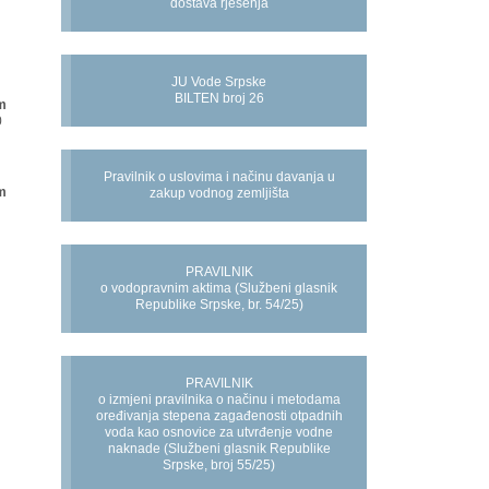
dostava rješenja
JU Vode Srpske
BILTEN broj 26
m
0
Pravilnik o uslovima i načinu davanja u
m
zakup vodnog zemljišta
PRAVILNIK
o vodopravnim aktima (Službeni glasnik
Republike Srpske, br. 54/25)
PRAVILNIK
o izmjeni pravilnika o načinu i metodama
oređivanja stepena zagađenosti otpadnih
voda kao osnovice za utvrđenje vodne
naknade (Službeni glasnik Republike
Srpske, broj 55/25)