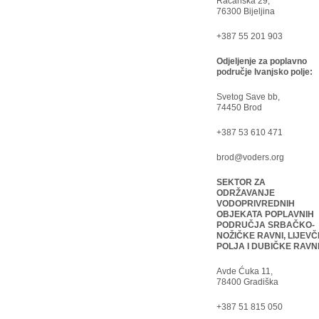
Račanska 29,
76300 Bijeljina
+387 55 201 903
Odjeljenje za poplavno
područje Ivanjsko polje:
Svetog Save bb,
74450 Brod
+387 53 610 471
brod@voders.org
SEKTOR ZA
ODRŽAVANJE
VODOPRIVREDNIH
OBJEKATA POPLAVNIH
PODRUČJA SRBAČKO-
NOŽIČKE RAVNI, LIJEVČ
POLJA I DUBIČKE RAVN
Avde Ćuka 11,
78400 Gradiška
+387 51 815 050