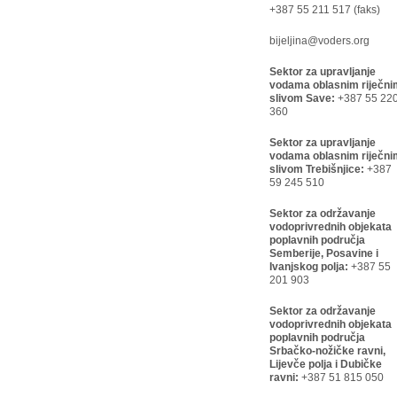
+387 55 211 517 (faks)
bijeljina@voders.org
Sektor za upravljanje
vodama oblasnim riječni
slivom Save:
+387 55 22
360
Sektor za upravljanje
vodama oblasnim riječni
slivom Trebišnjice:
+387
59 245 510
Sektor za održavanje
vodoprivrednih objekata
poplavnih područja
Semberije, Posavine i
Ivanjskog polja:
+387 55
201 903
Sektor za održavanje
vodoprivrednih objekata
poplavnih područja
Srbačko-nožičke ravni,
Lijevče polja i Dubičke
ravni:
+387 51 815 050