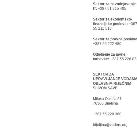
Sektor za navodnjavanje 
IT:
+387 51 215 485
Sektor za ekonomsko-
finansijske poslove:
+38
55 211 516
Sektor za pravne poslove
+387 55 222 480
Odjeljenje za javne
nabavke:
+387 55 226 03
SEKTOR ZA
UPRAVLJANJE VODAM
OBLASNIM RIJEČNIM
SLIVOM SAVE
Miloša Obilića 51
76300 Bijeljina
+387 55 220 360
bijeljina@voders.org