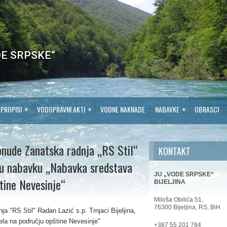
E SRPSKE“
PROPISI
VODOPRAVNI AKTI
VODNE NAKNADE
NABAVKE
OBRASCI
onude Zanatska radnja „RS Stil“
KONTAKT
avnu nabavku „Nabavka sredstava
JU „VODE SRPSKE“
tine Nevesinje“
BIJELJINA
Miloša Obilića 51,
76300 Bijeljina, RS, BiH
a "RS Stil" Radan Lazić s.p. Trnjaci Bijeljina,
la na području opštine Nevesinje"
+387 55 201 784