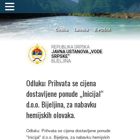
Ćirilica
Latinica
E-POŠTA
REPUBLIKA SRPSKA
JAVNA USTANOVA „VODE
SRPSKE“
BIJELJINA
Odluku: Prihvata se cijena
dostavljene ponude „Inicijal“
d.o.o. Bijeljina, za nabavku
hemijskih olovaka.
Odluku: Prihvata se cijena dostavljene ponude
"Inicijal" d.o.o. Bijeljina, za nabavku hemijskih