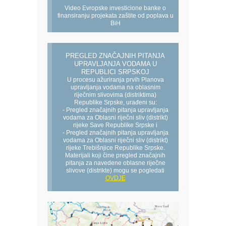
Video Evropske investicione banke o
finansiranju projekata zaštite od poplava u
BiH
PREGLED ZNAČAJNIH PITANJA
UPRAVLJANJA VODAMA U
REPUBLICI SRPSKOJ
U procesu ažuriranja prvih Planova
upravljanja vodama na oblasnim
riječnim slivovima (distriktima)
Republike Srpske, urađeni su:
- Pregled značajnih pitanja upravljanja
vodama za Oblasni riječni sliv (distrikt)
rijeke Save Republike Srpske i
- Pregled značajnih pitanja upravljanja
vodama za Oblasni riječni sliv (distrikt)
rijeke Trebišnjice Republike Srpske.
Materijali koji čine pregled značajnih
pitanja za navedene oblasne riječne
slivove (distrikte) mogu se pogledati
OVDJE