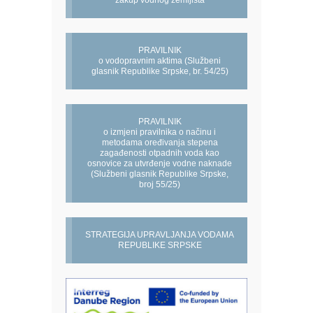
zakup vodnog zemljišta
PRAVILNIK
o vodopravnim aktima (Službeni
glasnik Republike Srpske, br. 54/25)
PRAVILNIK
o izmjeni pravilnika o načinu i
metodama oređivanja stepena
zagađenosti otpadnih voda kao
osnovice za utvrđenje vodne naknade
(Službeni glasnik Republike Srpske,
broj 55/25)
STRATEGIJA UPRAVLJANJA VODAMA
REPUBLIKE SRPSKE