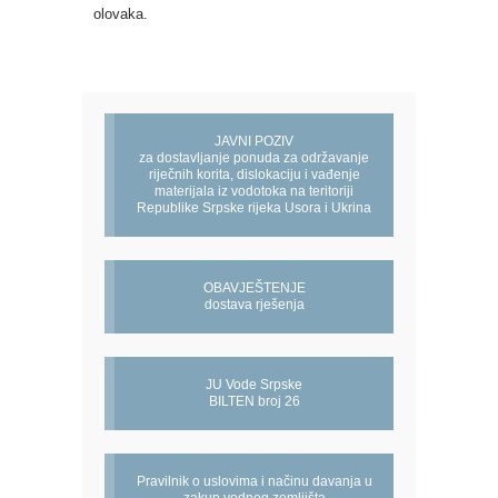
olovaka.
JAVNI POZIV
za dostavljanje ponuda za održavanje
riječnih korita, dislokaciju i vađenje
materijala iz vodotoka na teritoriji
Republike Srpske rijeka Usora i Ukrina
OBAVJEŠTENJE
dostava rješenja
JU Vode Srpske
BILTEN broj 26
Pravilnik o uslovima i načinu davanja u