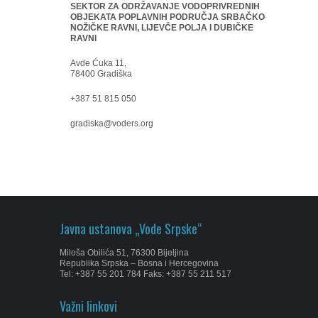
SEKTOR ZA ODRŽAVANJE VODOPRIVREDNIH
OBJEKATA POPLAVNIH PODRUČJA SRBAČKO-
NOŽIČKE RAVNI, LIJEVČE POLJA I DUBIČKE
RAVNI
Avde Ćuka 11,
78400 Gradiška
+387 51 815 050
gradiska@voders.org
Javna ustanova „Vode Srpske“
Miloša Obilića 51, 76300 Bijeljina
Republika Srpska – Bosna i Hercegovina
Tel: +387 55 201 784 Faks: +387 55 211 517
Važni linkovi