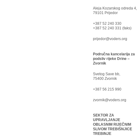
Aleja Kozarskog odreda 4,
79101 Prijedor
+387 52 240 330
+387 52 240 331 (faks)
prijedor@voders.org
Područna kancelarija za
podsliv rijeke Drine –
Zvornik
Svetog Save bb,
75400 Zvornik
+387 56 215 990
zvornik@voders.org
SEKTOR ZA
UPRAVLJANJE
OBLASNIM RIJEČNIM
SLIVOM TREBIŠNJICE
TREBINJE