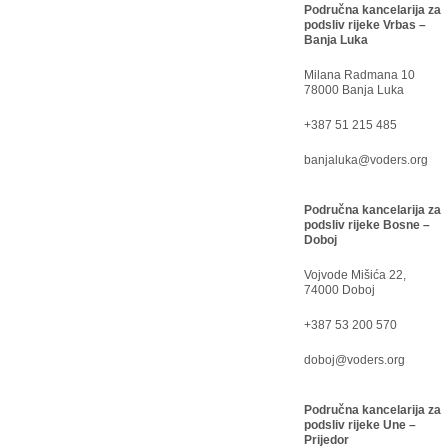
Područna kancelarija za
podsliv rijeke Vrbas –
Banja Luka
Milana Radmana 10
78000 Banja Luka
+387 51 215 485
banjaluka@voders.org
Područna kancelarija za
podsliv rijeke Bosne –
Doboj
Vojvode Mišića 22,
74000 Doboj
+387 53 200 570
doboj@voders.org
Područna kancelarija za
podsliv rijeke Une –
Prijedor