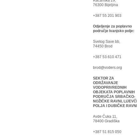
Račanska 29,
76300 Bijeljina
+387 55 201 903
Odjeljenje za poplavno
područje Ivanjsko polje:
Svetog Save bb,
74450 Brod
+387 53 610 471
brod@voders.org
SEKTOR ZA
ODRŽAVANJE
VODOPRIVREDNIH
OBJEKATA POPLAVNIH
PODRUČJA SRBAČKO-
NOŽIČKE RAVNI, LIJEVČ
POLJA I DUBIČKE RAVN
Avde Ćuka 11,
78400 Gradiška
+387 51 815 050