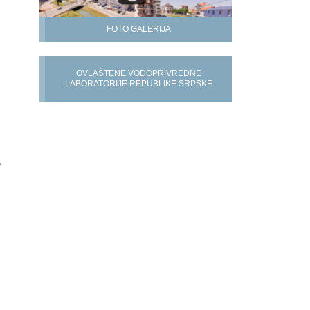
FOTO GALERIJA
OVLAŠTENE VODOPRIVREDNE
LABORATORIJE REPUBLIKE SRPSKE
,