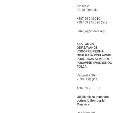
Srpska 2
89101 Trebinje
+387 59 245 510
+387 59 245 520 (faks)
trebinje@voders.org
SEKTOR ZA
ODRŽAVANJE
VODOPRIVREDNIH
OBJEKATA POPLAVNIH
PODRUČJA SEMBERIJE
POSAVINE I IVANJSKOG
POLJA
Račanska 29,
76300 Bijeljina
+387 55 201 903
Odjeljenje za poplavno
područje Semberije i
Majevice: