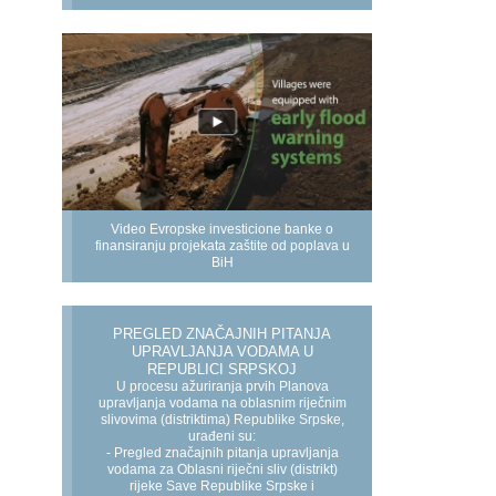
Video Evropske investicione banke o
finansiranju projekata zaštite od poplava u
BiH
PREGLED ZNAČAJNIH PITANJA
UPRAVLJANJA VODAMA U
REPUBLICI SRPSKOJ
U procesu ažuriranja prvih Planova
upravljanja vodama na oblasnim riječnim
slivovima (distriktima) Republike Srpske,
urađeni su:
- Pregled značajnih pitanja upravljanja
vodama za Oblasni riječni sliv (distrikt)
rijeke Save Republike Srpske i