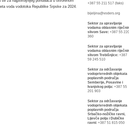
va se za najpovoljnijeg ponuđača u otvorenom
+387 55 211 517 (faks)
iteta voda vodotoka Republike Srpske za 2024.
bijeljina@voders.org
Sektor za upravljanje
vodama oblasnim riječni
slivom Save:
+387 55 22
360
Sektor za upravljanje
vodama oblasnim riječni
slivom Trebišnjice:
+387
59 245 510
Sektor za održavanje
vodoprivrednih objekata
poplavnih područja
Semberije, Posavine i
Ivanjskog polja:
+387 55
201 903
Sektor za održavanje
vodoprivrednih objekata
poplavnih područja
Srbačko-nožičke ravni,
Lijevče polja i Dubičke
ravni:
+387 51 815 050