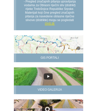
- Pregled značajnih pitanja upravljanja
vodama za Oblasni riječni sliv (distrikt)
rijeke Trebišnjice Republike Srpske.
Materijali koji čine pregled značajnih
pitanja za navedene oblasne riječne
slivove (distrikte) mogu se pogledati
OVDJE
GIS PORTALI
VIDEO GALERIJA