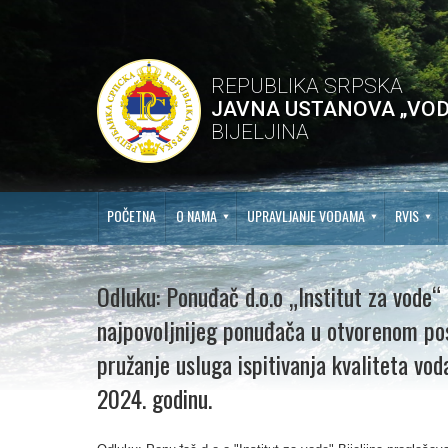
REPUBLIKA SRPSKA
JAVNA USTANOVA „VOD
BIJELJINA
POČETNA
O NAMA
UPRAVLJANJE VODAMA
RVIS
Odluku: Ponuđač d.o.o „Institut za vode“ 
najpovoljnijeg ponuđača u otvorenom po
pružanje usluga ispitivanja kvaliteta vo
2024. godinu.