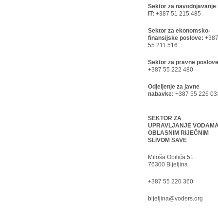
Sektor za navodnjavanje 
IT:
+387 51 215 485
Sektor za ekonomsko-
finansijske poslove:
+38
55 211 516
Sektor za pravne poslove
+387 55 222 480
Odjeljenje za javne
nabavke:
+387 55 226 03
SEKTOR ZA
UPRAVLJANJE VODAM
OBLASNIM RIJEČNIM
SLIVOM SAVE
Miloša Obilića 51
76300 Bijeljina
+387 55 220 360
bijeljina@voders.org