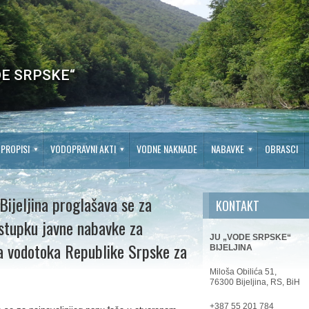
E SRPSKE“
PROPISI
VODOPRAVNI AKTI
VODNE NAKNADE
NABAVKE
OBRASCI
Bijeljina proglašava se za
KONTAKT
stupku javne nabavke za
JU „VODE SRPSKE“
da vodotoka Republike Srpske za
BIJELJINA
Miloša Obilića 51,
76300 Bijeljina, RS, BiH
+387 55 201 784