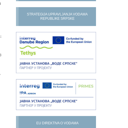
i
STRATEGIJA UPRAVLJANJA VODAMA
REPUBLIKE SRPSKE
7
:
3
A
EU DIREKTIVA O VODAMA