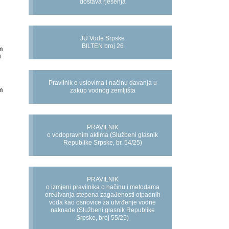
dostava rješenja
JU Vode Srpske
BILTEN broj 26
m
0
Pravilnik o uslovima i načinu davanja u
m
zakup vodnog zemljišta
PRAVILNIK
o vodopravnim aktima (Službeni glasnik
Republike Srpske, br. 54/25)
PRAVILNIK
o izmjeni pravilnika o načinu i metodama
oređivanja stepena zagađenosti otpadnih
voda kao osnovice za utvrđenje vodne
naknade (Službeni glasnik Republike
Srpske, broj 55/25)