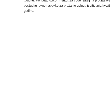
Odluku: Ponuđač d.o.o "Institut za vode" Bijeljina proglaša
postupku javne nabavke za pružanje usluga ispitivanja kval
godinu.