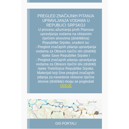
PREGLED ZNAČAJNIH PITANJA
UPRAVLJANJA VODAMA U
REPUBLICI SRPSKOJ
U procesu ažuriranja prvih Planova
upravljanja vodama na oblasnim
riječnim slivovima (distriktima)
Republike Srpske, urađeni su:
- Pregled značajnih pitanja upravljanja
vodama za Oblasni riječni sliv (distrikt)
rijeke Save Republike Srpske i
- Pregled značajnih pitanja upravljanja
vodama za Oblasni riječni sliv (distrikt)
rijeke Trebišnjice Republike Srpske.
Materijali koji čine pregled značajnih
pitanja za navedene oblasne riječne
slivove (distrikte) mogu se pogledati
OVDJE
GIS PORTALI