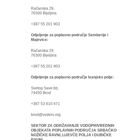
Račanska 29,
76300 Bijeljina
+387 55 201 903
Odjeljenje za poplavno područje Semberije i
Majevice:
Račanska 29,
76300 Bijeljina
+387 55 201 903
Odjeljenje za poplavno područje Ivanjsko polje:
Svetog Save bb,
74450 Brod
+387 53 610 471
brod@voders.org
SEKTOR ZA ODRŽAVANJE VODOPRIVREDNIH
OBJEKATA POPLAVNIH PODRUČJA SRBAČKO-
NOŽIČKE RAVNI, LIJEVČE POLJA I DUBIČKE
RAVNI