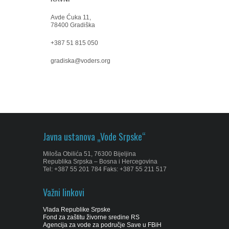
Avde Ćuka 11,
78400 Gradiška
+387 51 815 050
gradiska@voders.org
Javna ustanova „Vode Srpske“
Miloša Obilića 51, 76300 Bijeljina
Republika Srpska – Bosna i Hercegovina
Tel: +387 55 201 784 Faks: +387 55 211 517
Važni linkovi
Vlada Republike Srpske
Fond za zaštitu živorne sredine RS
Agencija za vode za područje Save u FBiH