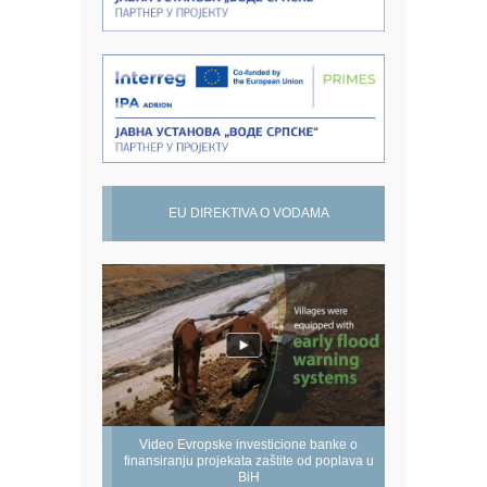
EU DIREKTIVA O VODAMA
Video Evropske investicione banke o
finansiranju projekata zaštite od poplava u
BiH