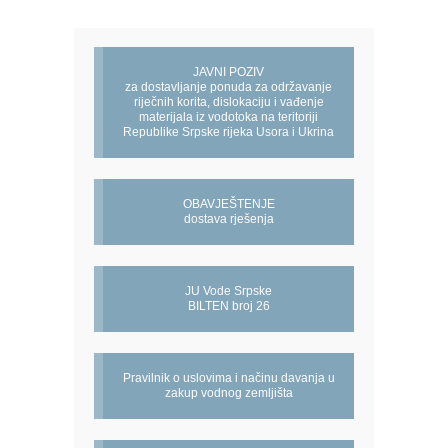
JAVNI POZIV
za dostavljanje ponuda za održavanje
riječnih korita, dislokaciju i vađenje
materijala iz vodotoka na teritoriji
Republike Srpske rijeka Usora i Ukrina
OBAVJEŠTENJE
dostava rješenja
JU Vode Srpske
BILTEN broj 26
Pravilnik o uslovima i načinu davanja u
zakup vodnog zemljišta