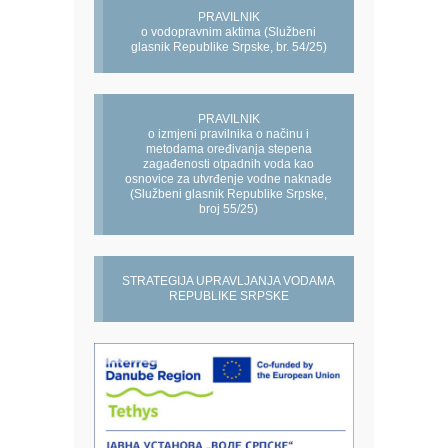
PRAVILNIK
o vodopravnim aktima (Službeni
glasnik Republike Srpske, br. 54/25)
PRAVILNIK
o izmjeni pravilnika o načinu i
metodama oređivanja stepena
zagađenosti otpadnih voda kao
osnovice za utvrđenje vodne naknade
(Službeni glasnik Republike Srpske,
broj 55/25)
STRATEGIJA UPRAVLJANJA VODAMA
REPUBLIKE SRPSKE