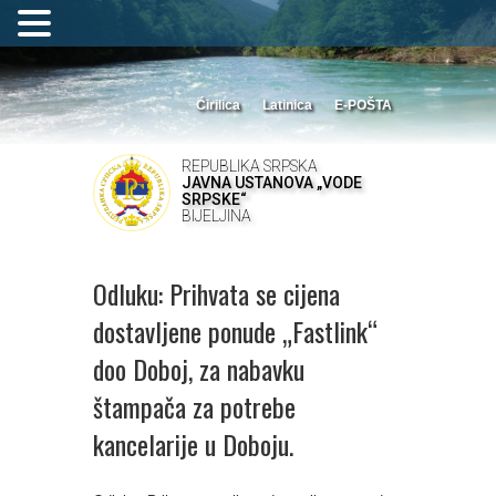
Ćirilica
Latinica
E-POŠTA
REPUBLIKA SRPSKA
JAVNA USTANOVA „VODE
SRPSKE“
BIJELJINA
Odluku: Prihvata se cijena
dostavljene ponude „Fastlink“
doo Doboj, za nabavku
štampača za potrebe
kancelarije u Doboju.