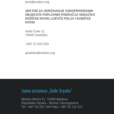
brod@voders.org
SEKTOR ZA ODRŽAVANJE VODOPRIVREDNIH
OBJEKATA POPLAVNIH PODRUČJA SRBAČKO-
NOŽIČKE RAVNI, LIJEVČE POLJA I DUBIČKE
RAVNI
Avde Ćuka 11,
78400 Gradiška
+387 51 815 050
gradiska@voders.org
Javna ustanova „Vode Srpske“
Miloša Obilića 51, 76300 Bijeljina
Republika Srpska – Bosna i Hercegovina
Tel: +387 55 201 784 Faks: +387 55 211 517