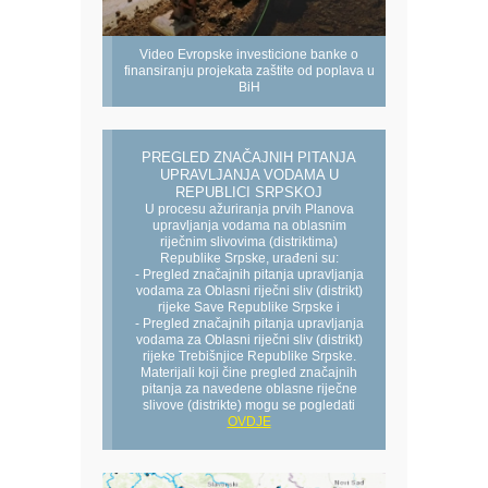
Video Evropske investicione banke o
finansiranju projekata zaštite od poplava u
BiH
PREGLED ZNAČAJNIH PITANJA
UPRAVLJANJA VODAMA U
REPUBLICI SRPSKOJ
U procesu ažuriranja prvih Planova
upravljanja vodama na oblasnim
riječnim slivovima (distriktima)
Republike Srpske, urađeni su:
- Pregled značajnih pitanja upravljanja
vodama za Oblasni riječni sliv (distrikt)
rijeke Save Republike Srpske i
- Pregled značajnih pitanja upravljanja
vodama za Oblasni riječni sliv (distrikt)
rijeke Trebišnjice Republike Srpske.
Materijali koji čine pregled značajnih
pitanja za navedene oblasne riječne
slivove (distrikte) mogu se pogledati
OVDJE