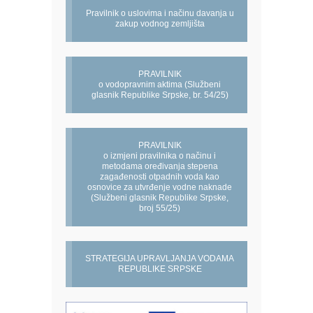
Pravilnik o uslovima i načinu davanja u
zakup vodnog zemljišta
PRAVILNIK
o vodopravnim aktima (Službeni
glasnik Republike Srpske, br. 54/25)
PRAVILNIK
o izmjeni pravilnika o načinu i
metodama oređivanja stepena
zagađenosti otpadnih voda kao
osnovice za utvrđenje vodne naknade
(Službeni glasnik Republike Srpske,
broj 55/25)
STRATEGIJA UPRAVLJANJA VODAMA
REPUBLIKE SRPSKE