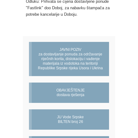
Odluku: Prihvata se cijena dostavljene ponude
"Fastlink" doo Doboj, za nabavku štampača za
potrebe kancelarije u Doboju.
JAVNI POZIV
za dostavljanje ponuda za održavanje
riječnih korita, dislokaciju i vađenje
materijala iz vodotoka na teritoriji
Republike Srpske rijeka Usora i Ukrina
OBAVJEŠTENJE
dostava rješenja
JU Vode Srpske
BILTEN broj 26