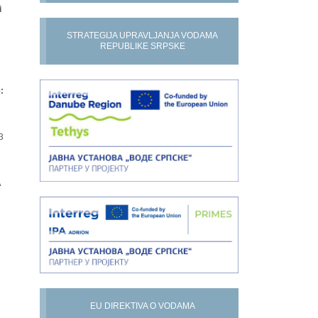
i
STRATEGIJA UPRAVLJANJA VODAMA
REPUBLIKE SRPSKE
7
:
3
A
EU DIREKTIVA O VODAMA