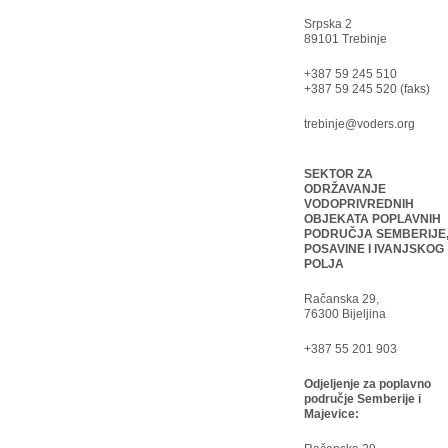
Srpska 2
89101 Trebinje
+387 59 245 510
+387 59 245 520 (faks)
trebinje@voders.org
SEKTOR ZA
ODRŽAVANJE
VODOPRIVREDNIH
OBJEKATA POPLAVNIH
PODRUČJA SEMBERIJE
POSAVINE I IVANJSKOG
POLJA
Račanska 29,
76300 Bijeljina
+387 55 201 903
Odjeljenje za poplavno
područje Semberije i
Majevice: