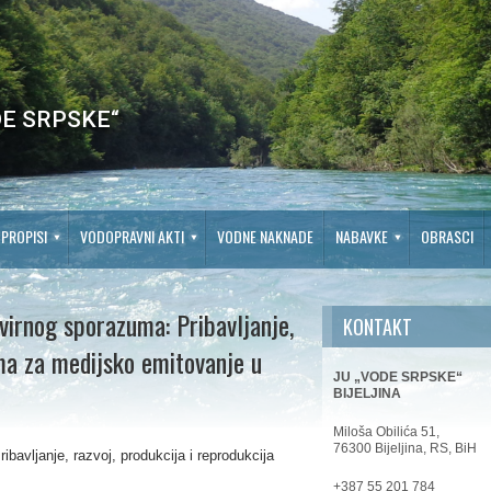
E SRPSKE“
PROPISI
VODOPRAVNI AKTI
VODNE NAKNADE
NABAVKE
OBRASCI
virnog sporazuma: Pribavljanje,
KONTAKT
ama za medijsko emitovanje u
JU „VODE SRPSKE“
BIJELJINA
Miloša Obilića 51,
76300 Bijeljina, RS, BiH
bavljanje, razvoj, produkcija i reprodukcija
+387 55 201 784