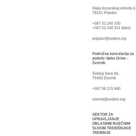
Aleja Kozarskog odreda 4,
79101 Prijedor
+387 52 240 330
+387 52 240 331 (faks)
prijedor@voders.org
Područna kancelarija za
podsliv rijeke Drine –
Zvornik
Svetog Save bb,
75400 Zvornik
+387 56 215 990
zvornik@voders.org
SEKTOR ZA
UPRAVLJANJE
OBLASNIM RIJEČNIM
SLIVOM TREBIŠNJICE
TREBINJE