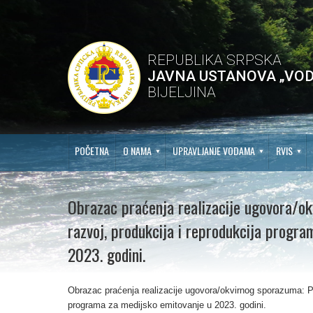
REPUBLIKA SRPSKA
JAVNA USTANOVA „VOD
BIJELJINA
POČETNA
O NAMA
UPRAVLJANJE VODAMA
RVIS
Obrazac praćenja realizacije ugovora/ok
razvoj, produkcija i reprodukcija progr
2023. godini.
Obrazac praćenja realizacije ugovora/okvirnog sporazuma: Pri
programa za medijsko emitovanje u 2023. godini.