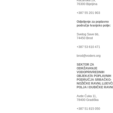
Račanska 29,
76300 Bijeljina
+387 55 201 903
Odjeljenje za poplavno
područje Ivanjsko polje:
Svetog Save bb,
74450 Brod
+387 53 610 471
brod@voders.org
SEKTOR ZA
ODRŽAVANJE
VODOPRIVREDNIH
OBJEKATA POPLAVNIH
PODRUČJA SRBAČKO-
NOŽIČKE RAVNI, LIJEVČ
POLJA I DUBIČKE RAVN
Avde Ćuka 11,
78400 Gradiška
+387 51 815 050