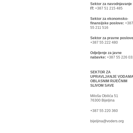
Sektor za navodnjavanje 
IT:
+387 51 215 485
Sektor za ekonomsko-
finansijske poslove:
+38
55 211 516
Sektor za pravne poslove
+387 55 222 480
Odjeljenje za javne
nabavke:
+387 55 226 03
SEKTOR ZA
UPRAVLJANJE VODAM
OBLASNIM RIJEČNIM
SLIVOM SAVE
Miloša Obilića 51
76300 Bijeljina
+387 55 220 360
bijeljina@voders.org