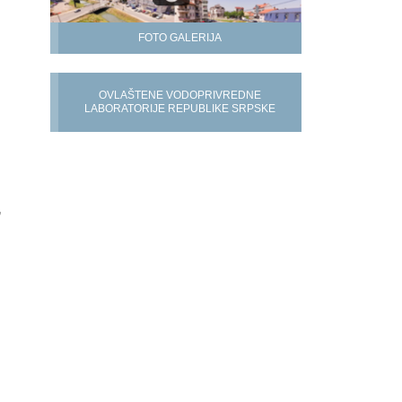
FOTO GALERIJA
OVLAŠTENE VODOPRIVREDNE
LABORATORIJE REPUBLIKE SRPSKE
,