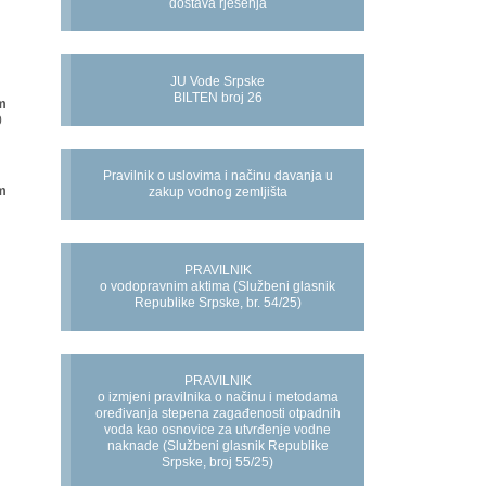
dostava rješenja
JU Vode Srpske
BILTEN broj 26
m
0
Pravilnik o uslovima i načinu davanja u
m
zakup vodnog zemljišta
PRAVILNIK
o vodopravnim aktima (Službeni glasnik
Republike Srpske, br. 54/25)
PRAVILNIK
o izmjeni pravilnika o načinu i metodama
oređivanja stepena zagađenosti otpadnih
voda kao osnovice za utvrđenje vodne
naknade (Službeni glasnik Republike
Srpske, broj 55/25)