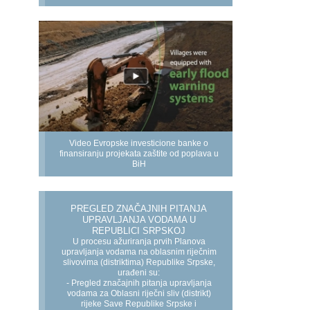
Video Evropske investicione banke o
finansiranju projekata zaštite od poplava u
BiH
PREGLED ZNAČAJNIH PITANJA
UPRAVLJANJA VODAMA U
REPUBLICI SRPSKOJ
U procesu ažuriranja prvih Planova
upravljanja vodama na oblasnim riječnim
slivovima (distriktima) Republike Srpske,
urađeni su:
- Pregled značajnih pitanja upravljanja
vodama za Oblasni riječni sliv (distrikt)
rijeke Save Republike Srpske i