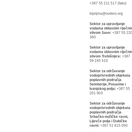
+387 55 211 517 (faks)
bijeljina@voders.org
Sektor za upravljanje
vodama oblasnim riječni
slivom Save:
+387 55 22
360
Sektor za upravljanje
vodama oblasnim riječni
slivom Trebišnjice:
+387
59 245 510
Sektor za održavanje
vodoprivrednih objekata
poplavnih područja
Semberije, Posavine i
Ivanjskog polja:
+387 55
201 903
Sektor za održavanje
vodoprivrednih objekata
poplavnih područja
Srbačko-nožičke ravni,
Lijevče polja i Dubičke
ravni:
+387 51 815 050