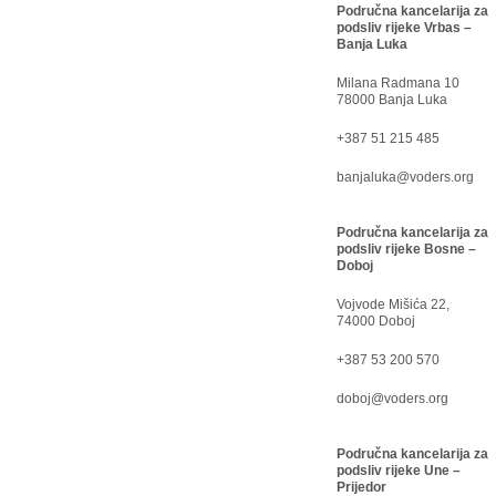
Područna kancelarija za
podsliv rijeke Vrbas –
Banja Luka
Milana Radmana 10
78000 Banja Luka
+387 51 215 485
banjaluka@voders.org
Područna kancelarija za
podsliv rijeke Bosne –
Doboj
Vojvode Mišića 22,
74000 Doboj
+387 53 200 570
doboj@voders.org
Područna kancelarija za
podsliv rijeke Une –
Prijedor