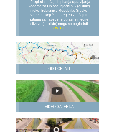
- Pregled značajnih pitanja upravljanja
vodama za Oblasni riječni sliv (distrikt)
rijeke Trebišnjice Republike Srpske.
Materijali koji čine pregled značajnih
pitanja za navedene oblasne riječne
slivove (distrikte) mogu se pogledati
OVDJE
GIS PORTALI
VIDEO GALERIJA