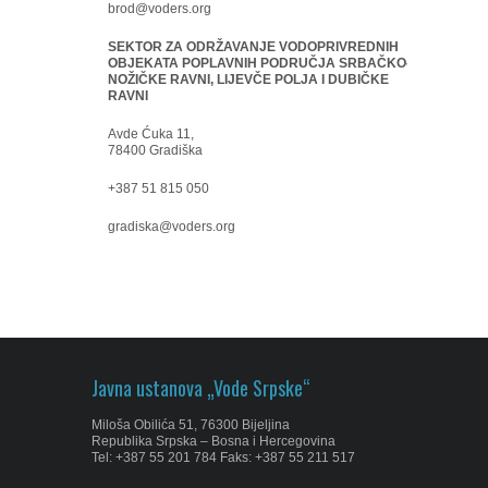
brod@voders.org
SEKTOR ZA ODRŽAVANJE VODOPRIVREDNIH
OBJEKATA POPLAVNIH PODRUČJA SRBAČKO-
NOŽIČKE RAVNI, LIJEVČE POLJA I DUBIČKE
RAVNI
Avde Ćuka 11,
78400 Gradiška
+387 51 815 050
gradiska@voders.org
Javna ustanova „Vode Srpske“
Miloša Obilića 51, 76300 Bijeljina
Republika Srpska – Bosna i Hercegovina
Tel: +387 55 201 784 Faks: +387 55 211 517