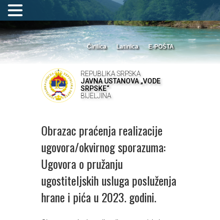
Ćirilica
Latinica
E-POŠTA
REPUBLIKA SRPSKA
JAVNA USTANOVA „VODE
SRPSKE“
BIJELJINA
Obrazac praćenja realizacije
ugovora/okvirnog sporazuma:
Ugovora o pružanju
ugostiteljskih usluga posluženja
hrane i pića u 2023. godini.