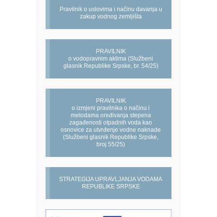
Pravilnik o uslovima i načinu davanja u
zakup vodnog zemljišta
PRAVILNIK
o vodopravnim aktima (Službeni
glasnik Republike Srpske, br. 54/25)
PRAVILNIK
o izmjeni pravilnika o načinu i
metodama oređivanja stepena
zagađenosti otpadnih voda kao
osnovice za utvrđenje vodne naknade
(Službeni glasnik Republike Srpske,
broj 55/25)
STRATEGIJA UPRAVLJANJA VODAMA
REPUBLIKE SRPSKE