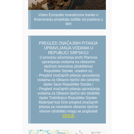
Video Evropske investicione banke o
finansiranju projekata zaštite od poplava u
BiH
PREGLED ZNAČAJNIH PITANJA
UPRAVLJANJA VODAMA U
REPUBLICI SRPSKOJ
U procesu ažuriranja prvih Planova
upravljanja vodama na oblasnim
riječnim slivovima (distriktima)
Republike Srpske, urađeni su:
- Pregled značajnih pitanja upravljanja
vodama za Oblasni riječni sliv (distrikt)
rijeke Save Republike Srpske i
- Pregled značajnih pitanja upravljanja
vodama za Oblasni riječni sliv (distrikt)
rijeke Trebišnjice Republike Srpske.
Materijali koji čine pregled značajnih
pitanja za navedene oblasne riječne
slivove (distrikte) mogu se pogledati
OVDJE