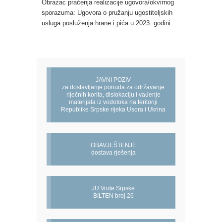
Obrazac praćenja realizacije ugovora/okvirnog
sporazuma: Ugovora o pružanju ugostiteljskih
usluga posluženja hrane i pića u 2023. godini.
JAVNI POZIV
za dostavljanje ponuda za održavanje
riječnih korita, dislokaciju i vađenje
materijala iz vodotoka na teritoriji
Republike Srpske rijeka Usora i Ukrina
OBAVJEŠTENJE
dostava rješenja
JU Vode Srpske
BILTEN broj 26