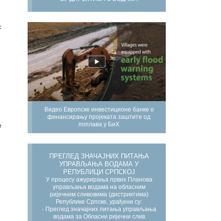
с
Видео Европске инвестиционе банке о
финансирању пројеката заштите од
поплава у БиХ
е
ПРЕГЛЕД ЗНАЧАЈНИХ ПИТАЊА
УПРАВЉАЊА ВОДАМА У
РЕПУБЛИЦИ СРПСКОЈ
У процесу ажурирања првих Планова
управљања водама на обласним
ријечним сливовима (дистриктима)
Републике Српске, урађени су:
- Преглед значајних питања управљања
водама за Обласни ријечни слив