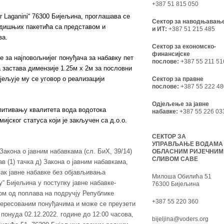
+387 51 815 050
e bar Laganini“ 76300 Бијељина, проглашава се
Сектор за наводњавањ
одишњих пакетића са представом и
и ИТ:
+387 51 215 485
ва.
Сектор за економско-
финансијске
е за најповољнијег понуђача за набавку пет
послове:
+387 55 211 51
 застава димензије 1.25м х 2м за пословни
јељује му се уговор о реализацији
Сектор за правне
послове:
+387 55 222 48
Одјељење за јавне
спитивању квалитета вода водотока
набавке:
+387 55 226 03
ијског статуса који је закључен са д.о.о.
СЕКТОР ЗА
УПРАВЉАЊЕ ВОДАМА
Закона о јавним набавкама (сл. БиХ, 39/14)
ОБЛАСНИМ РИЈЕЧНИМ
СЛИВОМ САВЕ
в (1) тачка д) Закона о јавним набавкама,
ак јавне набавке без објављивања
Милоша Обилића 51
“ Бијељина у поступку јавне набавке-
76300 Бијељина
м од поплава на подручју Републике
+387 55 220 360
тересованим понуђачима и може се преузети
понуда 02.12.2022. године до 12:00 часова,
bijeljina@voders.org