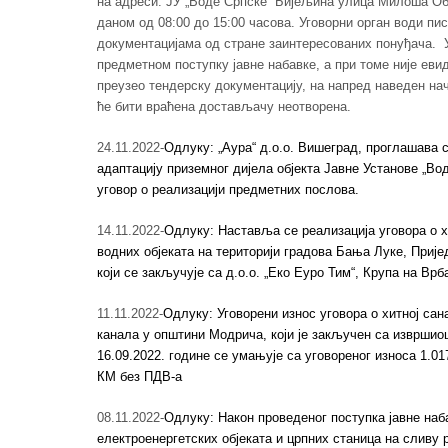
на адреси: ЈУ „Воде Српске“ Бијељина улица Милоша О
даном од 08:00 до 15:00 часова. Уговорни орган води пи
документацијама од стране заинтересованих понуђача. У
предметном поступку јавне набавке, а при томе није евид
преузео тендерску документацију, на напред наведен нач
ће бити враћена достављачу неотворена.
24.11.2022-
Одлуку: „Аура“ д.о.о. Вишеград, проглашава с
адаптацију приземног дијела објекта Јавне Установе „Во
уговор о реализацији предметних послова.
14.11.2022-
Одлуку: Наставља се реализација уговора о х
водних објеката на територији градова Бања Луке, Приј
који се закључује са д.о.о. „Еко Еуро Тим“, Крупа на Врб
11.11.2022-
Одлуку: Уговорени износ уговора о хитној са
канала у општини Модрича, који је закључен са извршиоце
16.09.2022. године се умањује са уговореног износа 1.01
КМ без ПДВ-а
08.11.2022-
Одлуку: Након проведеног поступка јавне наб
електроенергетских објеката и црпних станица на сливу р