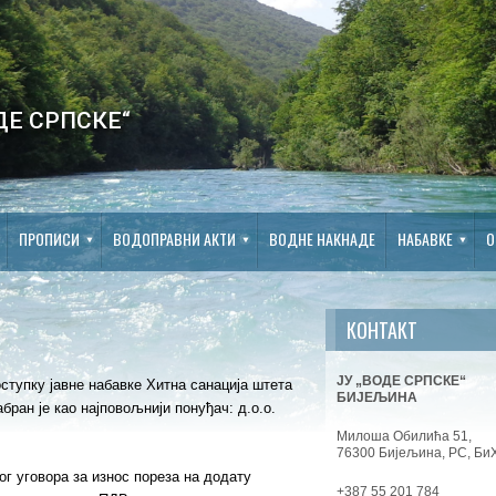
ДЕ СРПСКЕ“
ПРОПИСИ
ВОДОПРАВНИ АКТИ
ВОДНЕ НАКНАДЕ
НАБАВКЕ
О
КОНТАКТ
ЈУ „ВОДЕ СРПСКЕ“
ступку јавне набавке Хитна санација штета
БИЈЕЉИНА
бран је као најповољнији понуђач: д.о.о.
Милоша Обилића 51,
76300 Бијељина, РС, Би
ог уговора за износ пореза на додату
+387 55 201 784