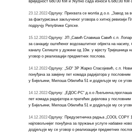
вриједност 680.00 КМ и Укупно сада износи 6.680,00 КМ
23.12.2022-
Одлуку: Прихвата се молба д.о.о. „Завод за
за фактурисање закљученог уговора о хитној ревизији 
подручју Републике Српске.
15.12.2022-
Одлуку: ЈП „Савић Славиша Савић с.п. Лопар
за санацију оштећеног водозаштитног објекта на насипу, 
каналу Селиште у дужини од 10м. у мјесту Тријешница н
уговор о реализацији предметних послова.
14.12.2022-
Одлуку: „SiD“ ЗР Жарко Спасојевић, с.п. Нов
понуђача за замјену пет комада радијатора у пословним
у Бијељини, Милоша Обилића 51 и додјељује му се угов
14.12.2022-
Одлуку: „ЕДОС-РС“ д.о.о Љељенча,проглашава
пет комада радијатора и пратећих дијелова у пословним
у Бијељини, Милоша Обилића 51 и додјељује му се угов
14.12.2022-
Одлуку: Предузетничка радња „COOL COPY 1
најповољнијег понуђача за пружање услуге набавке нов
додјељује му се уговор о реализацији предметних посло