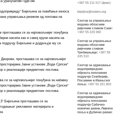
 са урачунатим ПДВ-ом
+387 55 211 517 (факс)
 водопривреду“ Бијељина за повећање износа
bijeljina@voders.org
Плана управљања ризиком од поплава на
Сектор за управљање
водама обласним
ријечним сливом Саве:
+387 55 220 360
е проглашава се за најповољнијег понуђача
берни насипа као и самој круни насипа на
Сектор за управљање
а подручју Бијељине и додјељује му се
водама обласним
ријечним сливом
Требишњице:
+387 59
245 510
и Дворови, проглашава се за најповољнијег
 просторијама Јавне установе „Воде Српске“
Сектор за одржавање
водопривредних
ор о реализацији предметних послова.
објеката поплавних
подручја Семберије,
 се за најповољнијег понуђача за набавку
Посавине и Ивањског
поља:
+387 55 201 903
 просторијама Јавне установе „Воде Српске“
ор о реализацији предметних послова.
Сектор за одржавање
водопривредних
објеката поплавних
3“ Бијељина проглашава се за
подручја Србачко-
огодишњег рекламног материјала и
ножичке равни, Лијевче
ва.
поља и Дубичке равни: