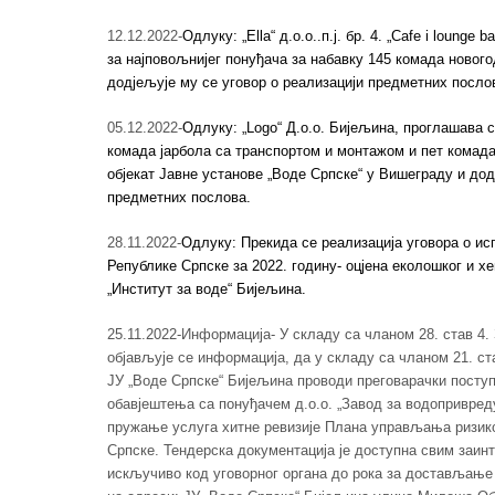
12.12.2022-
Одлуку: „Ella“ д.о.о..п.ј. бр. 4. „Cafe i loung
за најповољнијег понуђача за набавку 145 комада новог
додјељује му се уговор о реализацији предметних посло
05.12.2022-
Одлуку: „Logo“ Д.о.о. Бијељина, проглашава с
комада јарбола са транспортом и монтажом и пет комада
објекат Јавне установе „Воде Српске“ у Вишеграду и дод
предметних послова.
28.11.2022-
Одлуку: Прекида се реализација уговора о и
Републике Српске за 2022. годину- оцјена еколошког и хем
„Институт за воде“ Бијељина.
25.11.2022-Информација- У складу са чланом 28. став 4. 
објављује се информација, да у складу са чланом 21. ста
ЈУ „Воде Српске“ Бијељина проводи преговарачки поступ
обавјештења са понуђачем д.о.о. „Завод за водопривреду
пружање услуга хитне ревизије Плана управљања ризико
Српске. Тендерска документација је доступна свим заин
искључиво код уговорног органа до рока за достављање 