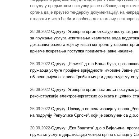
понуду у предметном поступку јавне набавке, а при томе
органа да је преузео тендерску документацију, на напре
отварати и иста ће бити враћена достављачу неотворена
28.09.2022-
Одлуку: Уговорни орган отказује поступак јав
за пружање услуга испитивања квалитета вода водотока 
доказаних разлога који су изван контроле уговорног орга
вријеме покретања поступка предметне јавне набавке.
26.09.2022-
Одлуку: „Finwelt“ д.о.о Бања Лука, проглашав
пружаоца услуге процјене вриједности имовине Јавне ус
обласно ријечног слива Требишњице и додјељује му се у
26.09.2022-
Одлуку: Уговорни орган наставља поступак ј
реконструкције електроенергетских објеката и црпних ста
26.09.2022-
Одлуку: Прекида се реализација уговора „Ре
на подручју Републике Српске“, који је закључен са д.о.
20.09.2022-
Одлуку: „Еко Заштита“ д.о.о Бијељина, прогл
пружање услуге дератизације четири црпне станице у Се