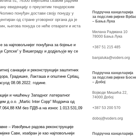
билића 51, 76300 Бијељина сваким радним
сану евиденцију о преузетим тендерским
Подручна канцеларија
колико понуђач достави своју понуду у
за подслив ријеке Врба
ентиран од стране уговорног органа да је
– Бања Лука
ин, његова понуда се неће отварати и иста
Милана Радмана 10
78000 Бања Лука
е за најповољнијег понуђача за бојење и
+387 51 215 485
де Српске“ у Вишеграду и додјељује му се
banjaluka@voders.org
итној санацији и реконструкцији заштитних
Подручна канцеларија
едора, Градишке, Лакташа и општине Србац,
за подслив ријеке Босн
– Добој
асуод 08.08.2022. године.
Војводе Мишића 22,
нацији и чишћењу Западног латералног
74000 Добој
м д.о.о. „Martic Inter Copp“ Модрича од
7.064,88 КМ без ПДВ-а на износ 1.013.531,09
+387 53 200 570
doboj@voders.org
авке – Извођење радова реконструкције
ијеке Саве, изабран је као најповољнији
Подручна канцеларија