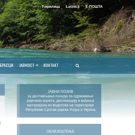
Ћирилица
Latinica
Е-ПОШТА
БРАСЦИ
ЈАВНОСТ
КОНТАКТ
ЈАВНИ ПОЗИВ
за достављање понуда за одржавање
ријечних корита, дислокацију и вађење
материјала из водотока на територији
Републике Српске ријека Усора и Укрина
Х
ОБАВЈЕШТЕЊЕ