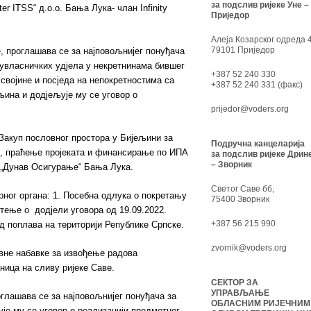
за подслив ријеке Уне –
er ITSS“ д.о.о. Бања Лука- члан Infinity
Приједор
Алеја Козарског одреда 4
79101 Приједор
, проглашава се за најповољнијег понуђача
 сувласничких удјела у некретнинама бившег
+387 52 240 330
 својине и посједа на непокретностима са
+387 52 240 331 (факс)
љина и додјељује му се уговор о
prijedor@voders.org
Закуп пословног простора у Бијељини за
Подручна канцеларија
а, праћење пројеката и финансирање по ИПА
за подслив ријеке Дрин
– Зворник
. „Дунав Осигурање“ Бања Лука.
Светог Саве бб,
рног органа: 1. Посебна одлука о покретању
75400 Зворник
штење о додјели уговора од 19.09.2022.
+387 56 215 990
д поплава на територији Републике Српске.
zvornik@voders.org
авне набавке за извођење радова
ница на сливу ријеке Саве.
СЕКТОР ЗА
УПРАВЉАЊЕ
глашава се за најповољнијег понуђача за
ОБЛАСНИМ РИЈЕЧНИМ
је му се уговор о реализацији предметног