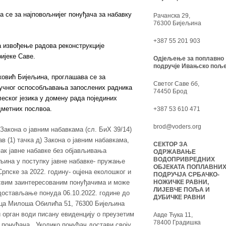
а се за најповољнијег понуђача за набавку
Рачанска 29,
76300 Бијељина
+387 55 201 903
а извођење радова реконструкције
ијеке Саве.
Одјељење за поплавно
подручје Ивањско поље
ковић Бијељина, проглашава се за
Светог Саве бб,
ручног оспособљавања запослених радника
74450 Брод
еског језика у домену рада појединих
дметних послвоа.
+387 53 610 471
brod@voders.org
Закона о јавним набавкама (сл. БиХ 39/14)
в (1) тачка д) Закона о јавним набавкама,
СЕКТОР ЗА
ак јавне набавке без објављивања
ОДРЖАВАЊЕ
ВОДОПРИВРЕДНИХ
ељина у поступку јавне набавке- пружање
ОБЈЕКАТА ПОПЛАВНИ
пске за 2022. годину- оцјена еколошког и
ПОДРУЧЈА СРБАЧКО-
 свим заинтересованим понуђачима и може
НОЖИЧКЕ РАВНИ,
ЛИЈЕВЧЕ ПОЉА И
 достављање понуда 06.10.2022. године до
ДУБИЧКЕ РАВНИ
лица Милоша Обилића 51, 76300 Бијељина
 орган води писану евиденцију о преузетим
Авде Ћука 11,
78400 Градишка
 понуђача. Уколико понуђач достави своју