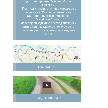
(дистрикт) ријеке Саве Републике
Српске и
- Преглед значајних питања управљања
водама за Обласни ријечни слив
,
(дистрикт) ријеке Требишњице
Републике Српске.
Материјали који чине преглед значајних
питања за наведене обласне ријечне
сливове (дистрикте) могу се погледати
ОВДЈЕ
е
ГИС ПОРТАЛИ
ВИДЕО ГАЛЕРИЈА