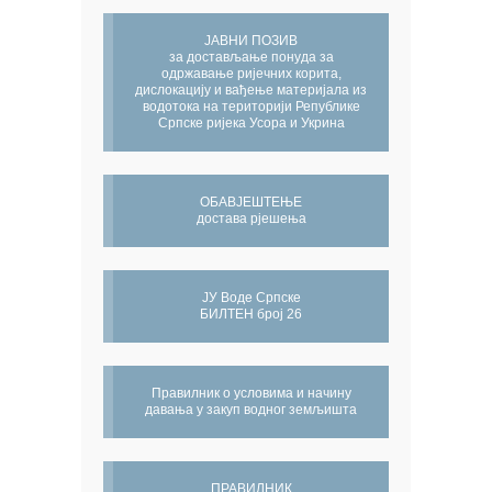
ЈАВНИ ПОЗИВ
за достављање понуда за
одржавање ријечних корита,
дислокацију и вађење материјала из
водотока на територији Републике
Српске ријека Усора и Укрина
ОБАВЈЕШТЕЊЕ
достава рјешења
ЈУ Воде Српске
БИЛТЕН број 26
Правилник о условима и начину
давања у закуп водног земљишта
ПРАВИЛНИК