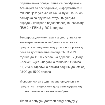
објављивања обавјештења са понуђачем –
Агенцијом за посредничке, информатичке и
финансијске услуге из Бања Луке, за избор
понуђача за пружање стручних услуга
обраде и контроле водопривредних образаца
ПВН-2 и ПВН-3 у 2021. години.
Тендерска документација је доступна свим
заинтересованим понуђачима и може се
преузети искључиво код уговорног органа до
рока за достављање понуда 26.03.2021.
године до 11:00 часова, на адреси: ЈУ „Воде
Српске“ Бијељина улица Милоша Обилића
51, 76300 Бијељина сваким радним даном од
08:00 до 15:00 часова.
Уговорни орган води писану евиденцију о
преузетим тендерским документацијама од
стране заинтересованих понуђача.
Уколико понуђач достави своју понуду у