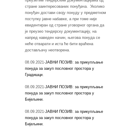
преузетим тендерским документацијама од
стране заинтересованих понуђача. Уколико
понуђач достави своју понуду у предметном
поступку јавне набавке, а при томе није
евидентиран од стране уговорног органа да
је преузео тендерску документацију, на
напред наведен начин, његова понуда се
неће отварати и иста ће бити враћена
достављачу неотворена.
08.09.2021-
ЈАВНИ ПОЗИВ: за прикупљање
понуда за закуп пословног простора у
Градишци.
08.09.2021-
ЈАВНИ ПОЗИВ: за прикупљање
понуда за закуп пословног простора у
Бијељини.
08.09.2021-
ЈАВНИ ПОЗИВ: за прикупљање
понуда за закуп пословног простора у
Бијељини.