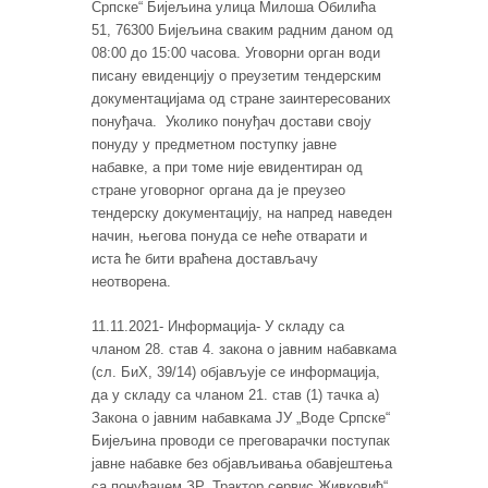
Српске“ Бијељина улица Милоша Обилића
51, 76300 Бијељина сваким радним даном од
08:00 до 15:00 часова. Уговорни орган води
писану евиденцију о преузетим тендерским
документацијама од стране заинтересованих
понуђача. Уколико понуђач достави своју
понуду у предметном поступку јавне
набавке, а при томе није евидентиран од
стране уговорног органа да је преузео
тендерску документацију, на напред наведен
начин, његова понуда се неће отварати и
иста ће бити враћена достављачу
неотворена.
11.11.2021- Информација- У складу са
чланом 28. став 4. закона о јавним набавкама
(сл. БиХ, 39/14) објављује се информација,
да у складу са чланом 21. став (1) тачка а)
Закона о јавним набавкама ЈУ „Воде Српске“
Бијељина проводи се преговарачки поступак
јавне набавке без објављивања обавјештења
са понуђачем ЗР „Трактор сервис Живковић“