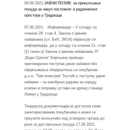
09.08.2021-
ЈАВНИ ПОЗИВ: за прикупљање
понуда за закуп пословног и радионичког
простора у Градишци.
07.06.2021- Информација – У складу са
чланом 28. став 4. Закона о јавним
набавкама (сл. БиХ, 39/14) објављује се
информација, да у складу са чланом 21. став
(1) тачка а) Закона о јавним набавкама ЈУ
„Воде Српске“ Бијељина проводи
преговарачки поступак јавне набавке без
објављивања обавјештења са понуђачем
д.о.о. “Тим електрик” Теслић у поступку јавне
набавке – за извођење радова за израду
клапне и поправку уставе на црпној станици
Лиман у Градишци.
Тендерска документација је доступна свим
заинтересованим понуђачима и може се
преузети искључиво код уговорног органа до
рока за достављање понуда 17.06.2021.