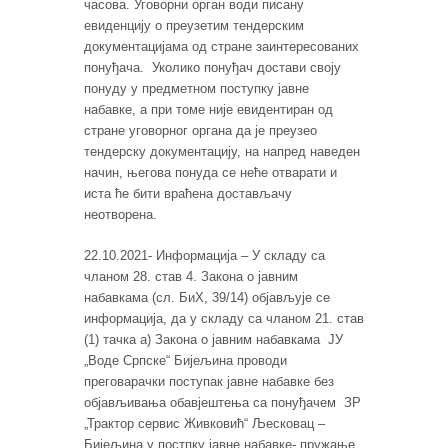
часова. Уговорни орган води писану
евиденцију о преузетим тендерским
документацијама од стране заинтересованих
понуђача. Уколико понуђач достави своју
понуду у предметном поступку јавне
набавке, а при томе није евидентиран од
стране уговорног органа да је преузео
тендерску документацију, на напред наведен
начин, његова понуда се неће отварати и
иста ће бити враћена достављачу
неотворена.
22.10.2021- Информација – У складу са
чланом 28. став 4. Закона о јавним
набавкама (сл. БиХ, 39/14) објављује се
информација, да у складу са чланом 21. став
(1) тачка а) Закона о јавним набавкама ЈУ
„Воде Српске“ Бијељина проводи
преговарачки поступак јавне набавке без
објављивања обавјештења са понуђачем ЗР
„Трактор сервис Живковић“ Љесковац –
Бијељина у постпку јавне набавке- пружање