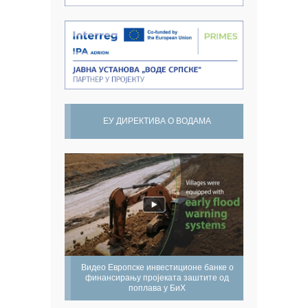
ЕУ ДИРЕКТИВА О ВОДАМА
Видео Европске инвестиционе банке о
финансирању пројеката заштите од
поплава у БиХ