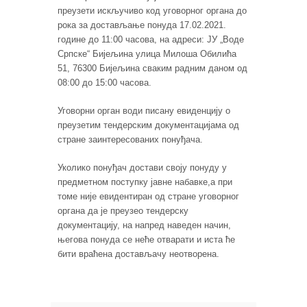
преузети искључиво код уговорног органа до
рока за достављање понуда 17.02.2021.
године до 11:00 часова, на адреси: ЈУ „Воде
Српске“ Бијељина улица Милоша Обилића
51, 76300 Бијељина сваким радним даном од
08:00 до 15:00 часова.
Уговорни орган води писану евиденцију о
преузетим тендерским документацијама од
стране заинтересованих понуђача.
Уколико понуђач достави своју понуду у
предметном поступку јавне набавке,а при
томе није евидентиран од стране уговорног
органа да је преузео тендерску
документацију, на напред наведен начин,
његова понуда се неће отварати и иста ће
бити враћена достављачу неотворена.