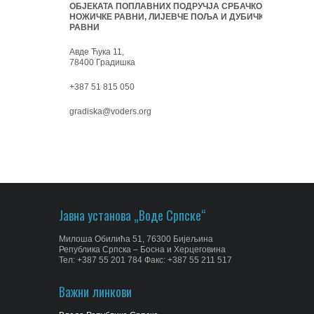
ОБЈЕКАТА ПОПЛАВНИХ ПОДРУЧЈА СРБАЧКО-
НОЖИЧКЕ РАВНИ, ЛИЈЕВЧЕ ПОЉА И ДУБИЧКЕ
РАВНИ
Авде Ћука 11,
78400 Градишка
+387 51 815 050
gradiska@voders.org
Јавна установа „Воде Српске“
Милоша Обилића 51, 76300 Бијељина
Република Српска – Босна и Херцеговина
Тел: +387 55 201 784 Факс: +387 55 211 517
Важни линкови