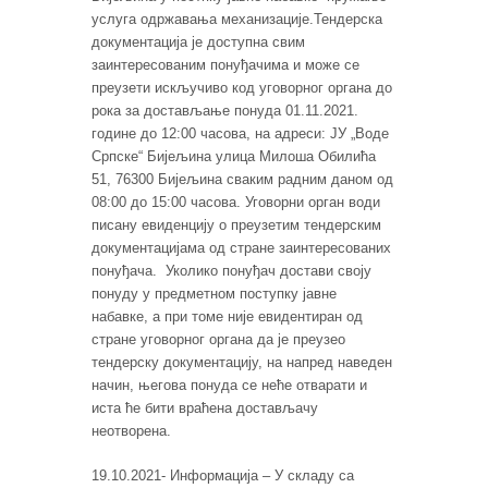
услуга одржавања механизације.Тендерска
документација је доступна свим
заинтересованим понуђачима и може се
преузети искључиво код уговорног органа до
рока за достављање понуда 01.11.2021.
године до 12:00 часова, на адреси: ЈУ „Воде
Српске“ Бијељина улица Милоша Обилића
51, 76300 Бијељина сваким радним даном од
08:00 до 15:00 часова. Уговорни орган води
писану евиденцију о преузетим тендерским
документацијама од стране заинтересованих
понуђача. Уколико понуђач достави своју
понуду у предметном поступку јавне
набавке, а при томе није евидентиран од
стране уговорног органа да је преузео
тендерску документацију, на напред наведен
начин, његова понуда се неће отварати и
иста ће бити враћена достављачу
неотворена.
19.10.2021- Информација – У складу са