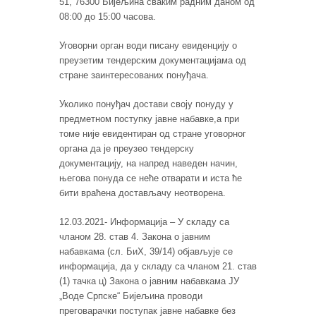
51, 76300 Бијељина сваким радним даном од
08:00 до 15:00 часова.
Уговорни орган води писану евиденцију о
преузетим тендерским документацијама од
стране заинтересованих понуђача.
Уколико понуђач достави своју понуду у
предметном поступку јавне набавке,а при
томе није евидентиран од стране уговорног
органа да је преузео тендерску
документацију, на напред наведен начин,
његова понуда се неће отварати и иста ће
бити враћена достављачу неотворена.
12.03.2021- Информација – У складу са
чланом 28. став 4. Закона о јавним
набавкама (сл. БиХ, 39/14) објављује се
информација, да у складу са чланом 21. став
(1) тачка ц) Закона о јавним набавкама ЈУ
„Воде Српске“ Бијељина проводи
преговарачки поступак јавне набавке без