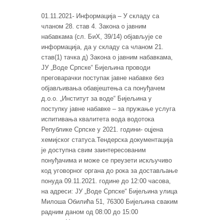
01.11.2021- Информација – У складу са
чланом 28. став 4. Закона о јавним
набавкама (сл. БиХ, 39/14) објављује се
информација, да у складу са чланом 21.
став(1) тачка д) Закона о јавним набавкама,
ЈУ „Воде Српске“ Бијељина проводи
преговарачки поступак јавне набавке без
објављивања обавјештења са понуђачем
д.о.о. „Институт за воде“ Бијељина у
поступку јавне набавке – за пружање услуга
испитивања квалитета вода водотока
Републике Српске у 2021. години- оцјена
хемијског статуса.Тендерска документација
је доступна свим заинтересованим
понуђачима и може се преузети искључиво
код уговорног органа до рока за достављање
понуда 09.11.2021. године до 12:00 часова,
на адреси: ЈУ „Воде Српске“ Бијељина улица
Милоша Обилића 51, 76300 Бијељина сваким
радним даном од 08:00 до 15:00