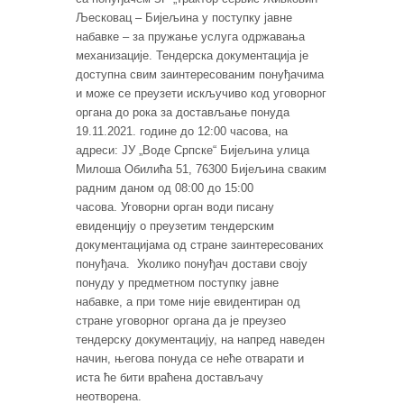
Љесковац – Бијељина у поступку јавне
набавке – за пружање услуга одржавања
механизације. Тендерска документација је
доступна свим заинтересованим понуђачима
и може се преузети искључиво код уговорног
органа до рока за достављање понуда
19.11.2021. године до 12:00 часова, на
адреси: ЈУ „Воде Српске“ Бијељина улица
Милоша Обилића 51, 76300 Бијељина сваким
радним даном од 08:00 до 15:00
часова. Уговорни орган води писану
евиденцију о преузетим тендерским
документацијама од стране заинтересованих
понуђача. Уколико понуђач достави своју
понуду у предметном поступку јавне
набавке, а при томе није евидентиран од
стране уговорног органа да је преузео
тендерску документацију, на напред наведен
начин, његова понуда се неће отварати и
иста ће бити враћена достављачу
неотворена.