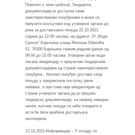
Повелич у зони гробља). Тендерска
документација је доступна свим
заинтересованим понуђачима и може се
преузети искључиво код уговорног органа до
рока за достављање понуда 22.10.2021.
године до 12:00 часова, на адреси: ЈУ „Воде
Српске“ Бијељина улица Милоша Обилића
51, 76300 Бијељина сваким радним даном од
08:00 до 15:00 часова. Уговорни орган води
писану евиденцију о преузетим тендерским
документацијама од стране заинтересованих
понуђача. Уколико понуђач достави своју
понуду у предметном поступку јавне
набавке, а при томе није евидентиран од
стране уговорног органа да је преузео
тендерску документацију, на напред наведен
начин, његова понуда се неће отварати и
иста ће бити враћена достављачу
неотворена.
12.10.2021-Информација – У складу са