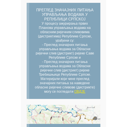
ПРЕГЛЕД ЗНАЧАЈНИХ ПИТАЊА
УПРАВЉАЊА ВОДАМА У
РЕПУБЛИЦИ СРПСКОЈ
У процесу ажурирања првих
Планова управљања водама на
обласним ријечним сливовима
(дистриктима) Републике Српске,
урађени су:
- Преглед значајних питања
управљања водама за Обласни
ријечни слив (дистрикт) ријеке Саве
Републике Српске и
- Преглед значајних питања
управљања водама за Обласни
ријечни слив (дистрикт) ријеке
Требишњице Републике Српске.
Материјали који чине преглед
значајних питања за наведене
обласне ријечне сливове (дистрикте)
могу се погледати
ОВДЈЕ