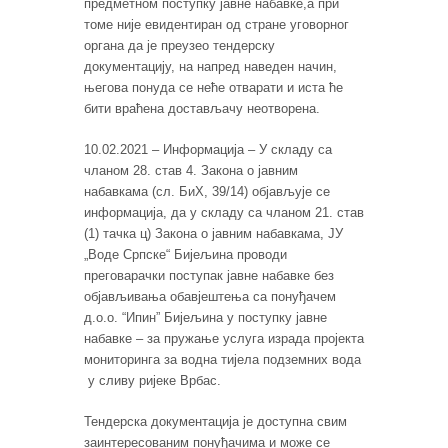
предметном поступку јавне набавке,а при
томе није евидентиран од стране уговорног
органа да је преузео тендерску
документацију, на напред наведен начин,
његова понуда се неће отварати и иста ће
бити враћена достављачу неотворена.
10.02.2021 – Информација – У складу са
чланом 28. став 4. Закона о јавним
набавкама (сл. БиХ, 39/14) објављује се
информација, да у складу са чланом 21. став
(1) тачка ц) Закона о јавним набавкама, ЈУ
„Воде Српске“ Бијељина проводи
преговарачки поступак јавне набавке без
објављивања обавјештења са понуђачем
д.о.о. “Ипин” Бијељина у поступку јавне
набавке – за пружање услуга израда пројекта
мониторинга за водна тијела подземних вода
у сливу ријеке Врбас.
Тендерска документација је доступна свим
заинтересованим понуђачима и може се