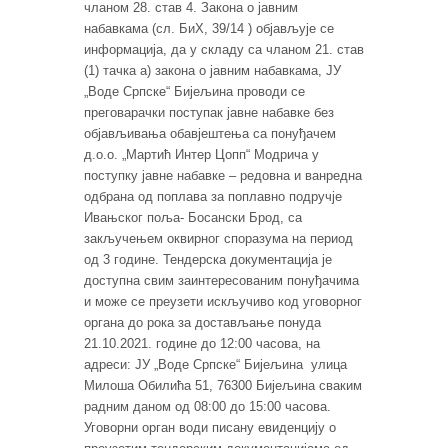
чланом 28. став 4. Закона о јавним
набавкама (сл. БиХ, 39/14 ) објављује се
информација, да у складу са чланом 21. став
(1) тачка а) закона о јавним набавкама, ЈУ
„Воде Српске“ Бијељина проводи се
преговарачки поступак јавне набавке без
објављивања обавјештења са понуђачем
д.о.о. „Мартић Интер Цопп“ Модрича у
поступку јавне набавке – редовна и ванредна
одбрана од поплава за поплавно подручје
Ивањског поља- Босански Брод, са
закључењем оквирног споразума на период
од 3 године. Тендерска документација је
доступна свим заинтересованим понуђачима
и може се преузети искључиво код уговорног
органа до рока за достављање понуда
21.10.2021. године до 12:00 часова, на
адреси: ЈУ „Воде Српске“ Бијељина улица
Милоша Обилића 51, 76300 Бијељина сваким
радним даном од 08:00 до 15:00 часова.
Уговорни орган води писану евиденцију о