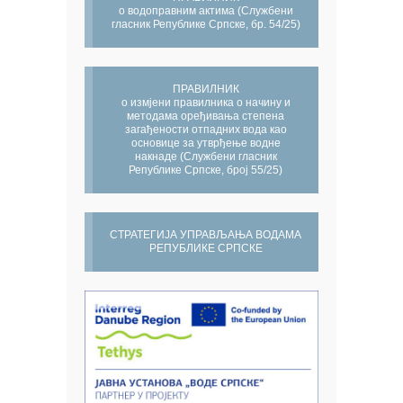
о водоправним актима (Службени
гласник Републике Српске, бр. 54/25)
ПРАВИЛНИК
о измјени правилника о начину и
методама оређивања степена
загађености отпадних вода као
основице за утврђење водне
накнаде (Службени гласник
Републике Српске, број 55/25)
СТРАТЕГИЈА УПРАВЉАЊА ВОДАМА
РЕПУБЛИКЕ СРПСКЕ