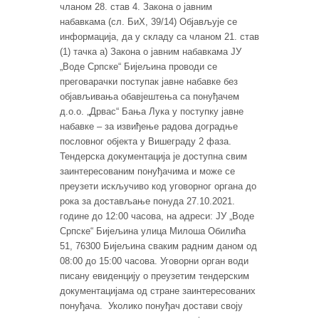
чланом 28. став 4. Закона о јавним
набавкама (сл. БиХ, 39/14) Објављује се
информација, да у складу са чланом 21. став
(1) тачка а) Закона о јавним набавкама ЈУ
„Воде Српске“ Бијељина проводи се
преговарачки поступак јавне набавке без
објављивања обавјештења са понуђачем
д.о.о. „Дрвас“ Бања Лука у поступку јавне
набавке – за извиђење радова доградње
пословног објекта у Вишеграду 2 фаза.
Тендерска документација је доступна свим
заинтересованим понуђачима и може се
преузети искључиво код уговорног органа до
рока за достављање понуда 27.10.2021.
године до 12:00 часова, на адреси: ЈУ „Воде
Српске“ Бијељина улица Милоша Обилића
51, 76300 Бијељина сваким радним даном од
08:00 до 15:00 часова. Уговорни орган води
писану евиденцију о преузетим тендерским
документацијама од стране заинтересованих
понуђача. Уколико понуђач достави своју