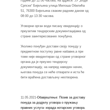
године до 12:00 часова, на адреси: ЈУ „Воде
Српске“ Бијељина улица Милоша Обилића
51, 76300 Бијељина сваким радним даном од
08:00 до 13:30 часова.
Уговорни орган води писану евиденцију о
преузетим тендерским документацијама од
стране заинтересованих понуђача.
Уколико понуђач достави своју понуду у
предметном поступку јавне набавке,а при
томе није евидентиран од стране уговорног
органа да је преузео тендерску
документацију, на напред наведен начин,
његова понуда се неће отварати и иста ће
бити враћена достављачу неотворена.
11.05.2021-
Обавјештење: Позив за доставу
понуда за додјелу уговора о пружању
правних услуга- израда нотарских уговора.