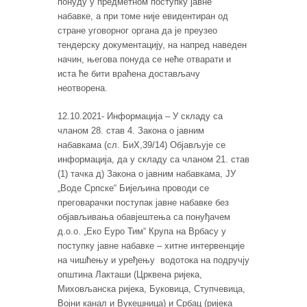
понуду у предметном поступку јавне
набавке, а при томе није евидентиран од
стране уговорног органа да је преузео
тендерску документацију, на напред наведен
начин, његова понуда се неће отварати и
иста ће бити враћена достављачу
неотворена.
12.10.2021- Информација – У складу са
чланом 28. став 4. Закона о јавним
набавкама (сл. БиХ,39/14) Објављује се
информација, да у складу са чланом 21. став
(1) тачка д) Закона о јавним набавкама, ЈУ
„Воде Српске“ Бијељина проводи се
преговарачки поступак јавне набавке без
објављивања обавјештења са понуђачем
д.о.о. „Еко Еуро Тим“ Крупа на Врбасу у
поступку јавне набавке – хитне интервенције
на чишћењу и уређењу водотока на подручју
општина Лакташи (Црквена ријека,
Миховљанска ријека, Буковица, Ступчевица,
Војни канал и Вукешница) и Србац (ријека