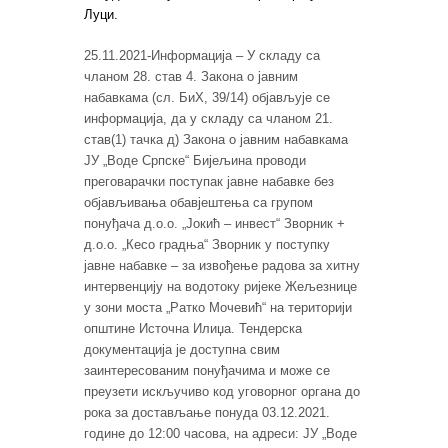
Луци.
25.11.2021-Информација – У складу са
чланом 28. став 4. Закона о јавним
набавкама (сл. БиХ, 39/14) објављује се
информација, да у складу са чланом 21.
став(1) тачка д) Закона о јавним набавкама
ЈУ „Воде Српске“ Бијељина проводи
преговарачки поступак јавне набавке без
објављивања обавјештења са групом
понуђача д.о.о. „Јокић – инвест“ Зворник +
д.о.о. „Кесо градња“ Зворник у поступку
јавне набавке – за извођење радова за хитну
интервенцију на водотоку ријеке Жељезнице
у зони моста „Ратко Мочевић“ на територији
општине Источна Илиџа. Тендерска
документација је доступна свим
заинтересованим понуђачима и може се
преузети искључиво код уговорног органа до
рока за достављање понуда 03.12.2021.
године до 12:00 часова, на адреси: ЈУ „Воде