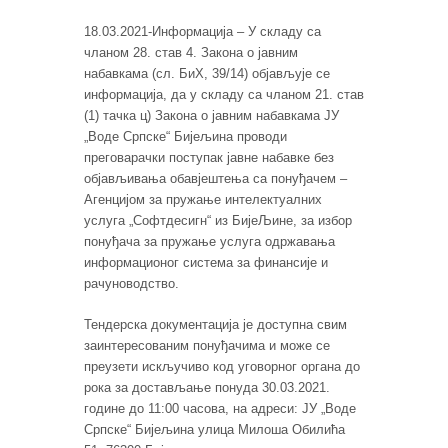
18.03.2021-Информација – У складу са
чланом 28. став 4. Закона о јавним
набавкама (сл. БиХ, 39/14) објављује се
информација, да у складу са чланом 21. став
(1) тачка ц) Закона о јавним набавкама ЈУ
„Воде Српске“ Бијељина проводи
преговарачки поступак јавне набавке без
објављивања обавјештења са понуђачем –
Агенцијом за пружање интелектуалних
услуга „Софтдесигн“ из БијеЉине, за избор
понуђача за пружање услуга одржавања
информационог система за финансије и
рачуноводство.
Тендерска документација је доступна свим
заинтересованим понуђачима и може се
преузети искључиво код уговорног органа до
рока за достављање понуда 30.03.2021.
године до 11:00 часова, на адреси: ЈУ „Воде
Српске“ Бијељина улица Милоша Обилића