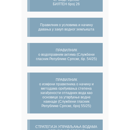
БИЛТЕН број 26
Правилник о условима и начину
давања у закуп водног земљишта
ПРАВИЛНИК
о водоправним актима (Службени
гласник Републике Српске, бр. 54/25)
ПРАВИЛНИК
о измјени правилника о начину и
методама оређивања степена
загађености отпадних вода као
основице за утврђење водне
накнаде (Службени гласник
Републике Српске, број 55/25)
СТРАТЕГИЈА УПРАВЉАЊА ВОДАМА