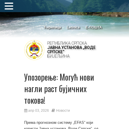
Ћирилица
Latinica
Е-ПОШТА
РЕПУБЛИКА СРПСКА
ЈАВНА УСТАНОВА „ВОДЕ
СРПСКЕ“
БИЈЕЉИНА
Упозорење: Могућ нови
нагли раст бујичних
токова!
апр 03, 2026
Новости
Према прогнозном систему „EFAS“ који
користи Јавна установа „Воде Српске“, од