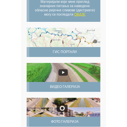
Материјали који чине преглед
значајних питања за наведене
обласне ријечне сливове (дистрикте)
могу се погледати
ОВДЈЕ
ГИС ПОРТАЛИ
ВИДЕО ГАЛЕРИЈА
ФОТО ГАЛЕРИЈА