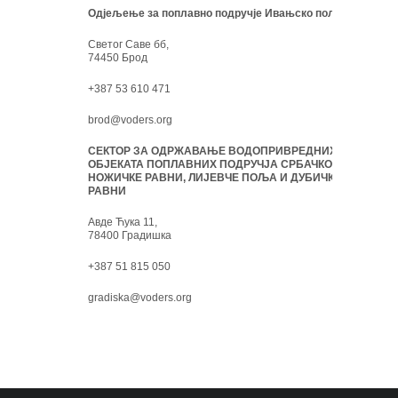
Одјељење за поплавно подручје Ивањско поље:
Светог Саве бб,
74450 Брод
+387 53 610 471
brod@voders.org
СЕКТОР ЗА ОДРЖАВАЊЕ ВОДОПРИВРЕДНИХ
ОБЈЕКАТА ПОПЛАВНИХ ПОДРУЧЈА СРБАЧКО-
НОЖИЧКЕ РАВНИ, ЛИЈЕВЧЕ ПОЉА И ДУБИЧКЕ
РАВНИ
Авде Ћука 11,
78400 Градишка
+387 51 815 050
gradiska@voders.org