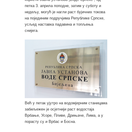
петка 3. априла поподне, затим у суботу и
недељу, могућ је нагли раст бујичних токова
на појединим подручјима Републике Српске,
усљед наставка падавина и топљења
снијега.
Већ у петак ујутро на водомјерним станицама
забиљежен је осјетнији раст водостаја
Врбање, Усоре, Пливе, Дрињаче, Лима, а у
порасту су и Врбас и Босна.