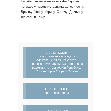
Посебно упозорење на могуће бујичне
поплаве у наредним данима односи се на
Врбању, Усору, Укрину, Спречу, Дрињачу,
Лукавац и Јању.
ЈАВНИ ПОЗИВ
за достављање понуда за
одржавање ријечних корита,
дислокацију и вађење материјала из
водотока на територији Републике
Српске ријека Усора и Укрина
ОБАВЈЕШТЕЊЕ
достава рјешења
ЈУ Воде Српске