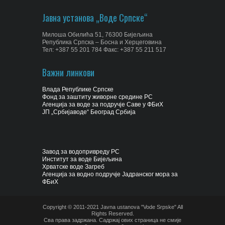
Јавна установа „Воде Српске“
Милоша Обилића 51, 76300 Бијељина
Република Српска – Босна и Херцеговина
Тел: +387 55 201 784 Факс: +387 55 211 517
Важни линкови
Влада Републике Српске
Фонд за заштиту живорне средине РС
Агенција за воде за подручје Саве у ФБиХ
ЈП „Србијаводе“ Београд Србија
Завод за водопривреду РС
Институт за воде Бијељина
Хрватске воде Загреб
Агенција за водно подручје Јадранског мора за
ФБиХ
Copyright © 2011-2021 Javna ustanova "Vode Srpske" All
Rights Reserved.
Сва права задржана. Садржај ових страница не смије