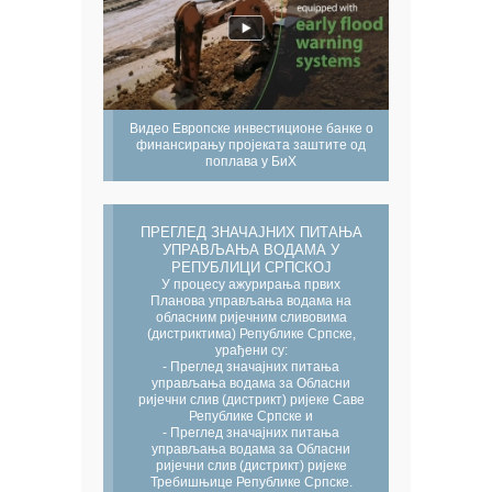
Видео Европске инвестиционе банке о
финансирању пројеката заштите од
поплава у БиХ
ПРЕГЛЕД ЗНАЧАЈНИХ ПИТАЊА
УПРАВЉАЊА ВОДАМА У
РЕПУБЛИЦИ СРПСКОЈ
У процесу ажурирања првих
Планова управљања водама на
обласним ријечним сливовима
(дистриктима) Републике Српске,
урађени су:
- Преглед значајних питања
управљања водама за Обласни
ријечни слив (дистрикт) ријеке Саве
Републике Српске и
- Преглед значајних питања
управљања водама за Обласни
ријечни слив (дистрикт) ријеке
Требишњице Републике Српске.