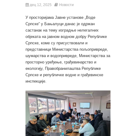
дец 12, 2025
Новости
У просторијама Јавне установе „Воде
Српске“ у Бањалуци данас је одржан
састанак на тему изградње нелегалних
објеката на јавном водном добру Републике
Српске, коме су присуствовали и
представници Министарства пољопривреде,
шумарства и водопривреде, Министарства за
просторно уређење, грађевинарство и
екологију, Правобранилаштва Републике
Српске и републичке водне и грађевинске
инспекције.