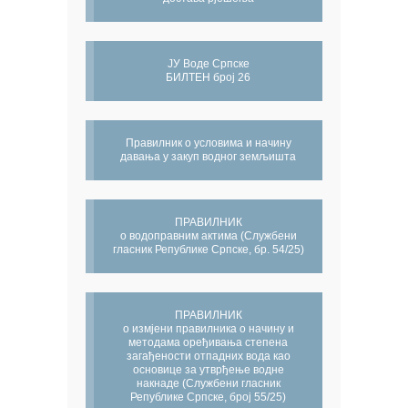
ЈУ Воде Српске
БИЛТЕН број 26
Правилник о условима и начину
давања у закуп водног земљишта
ПРАВИЛНИК
о водоправним актима (Службени
гласник Републике Српске, бр. 54/25)
ПРАВИЛНИК
о измјени правилника о начину и
методама оређивања степена
загађености отпадних вода као
основице за утврђење водне
накнаде (Службени гласник
Републике Српске, број 55/25)