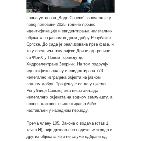
Јавна установа „Воде Српске“ започела је у
првој половини 2025. године процес
идентификације и евидентирања нелегалних
објеката на јавном водном добру Републике
Српске. До сада је реализована прва фаза, и
то у средњем току ријеке Дрине од границе
са ФБиХ у Новом Горажду до
Хидроелектране Зворник. На том подручју
идентификована су и евидентирана 773
нелегално изграђена објекта на јавном
водном добру. Процјењује се да у цијелој
Републици Српској има више хиљада
нелегалних објеката на водном земљишту, а
процес њиховог евидентирања биће
настављен у наредном периоду.
Према члану 105. Закона о водама (став 1,
тачка Н), није дозвољено подизање зграда и
других објеката који не служе одбрани од