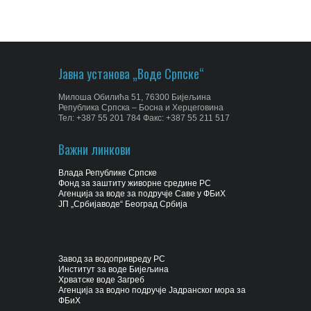
Јавна установа „Воде Српске“
Милоша Обилића 51, 76300 Бијељина
Република Српска – Босна и Херцеговина
Тел: +387 55 201 784 Факс: +387 55 211 517
Важни линкови
Влада Републике Српске
Фонд за заштиту живорне средине РС
Агенција за воде за подручје Саве у ФБиХ
ЈП „Србијаводе“ Београд Србија
Завод за водопривреду РС
Институт за воде Бијељина
Хрватске воде Загреб
Агенција за водно подручје Јадранског мора за
ФБиХ