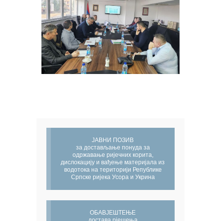
ЈАВНИ ПОЗИВ
за достављање понуда за
одржавање ријечних корита,
дислокацију и вађење материјала из
водотока на територији Републике
Српске ријека Усора и Укрина
ОБАВЈЕШТЕЊЕ
достава рјешења