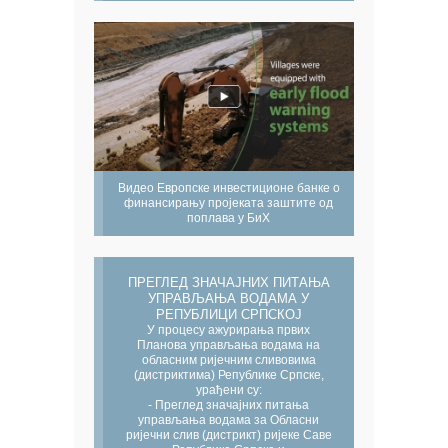
Видео Европске инвестиционе банке о
финансирању пројеката заштите од
поплава у БиХ
ПРЕГЛЕД ЗНАЧАЈНИХ ПИТАЊА
УПРАВЉАЊА ВОДАМА У
РЕПУБЛИЦИ СРПСКОЈ
У процесу ажурирања првих
Планова управљања водама на
обласним ријечним сливовима
(дистриктима) Републике Српске,
урађени су:
- Преглед значајних питања
управљања водама за Обласни
ријечни слив (дистрикт) ријеке Саве