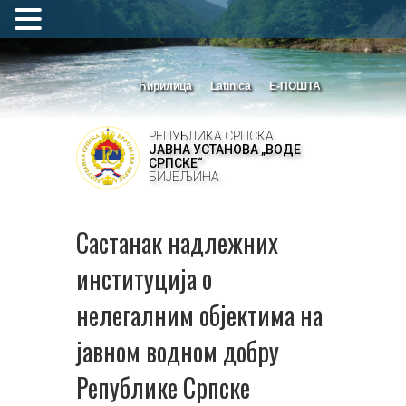
Ћирилица
Latinica
Е-ПОШТА
РЕПУБЛИКА СРПСКА
ЈАВНА УСТАНОВА „ВОДЕ
СРПСКЕ“
БИЈЕЉИНА
Састанак надлежних
институција о
нелегалним објектима на
јавном водном добру
Републике Српске