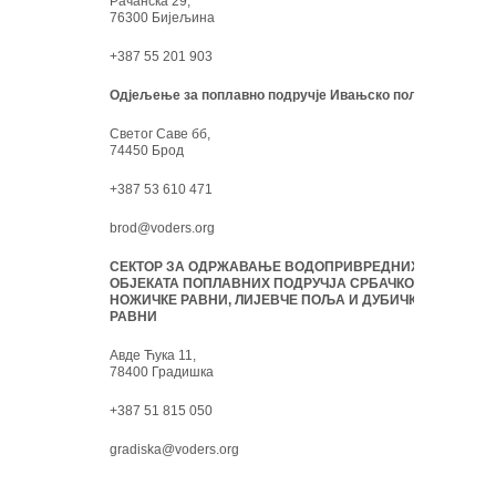
Рачанска 29,
76300 Бијељина
+387 55 201 903
Одјељење за поплавно подручје Ивањско поље:
Светог Саве бб,
74450 Брод
+387 53 610 471
brod@voders.org
СЕКТОР ЗА ОДРЖАВАЊЕ ВОДОПРИВРЕДНИХ
ОБЈЕКАТА ПОПЛАВНИХ ПОДРУЧЈА СРБАЧКО-
НОЖИЧКЕ РАВНИ, ЛИЈЕВЧЕ ПОЉА И ДУБИЧКЕ
РАВНИ
Авде Ћука 11,
78400 Градишка
+387 51 815 050
gradiska@voders.org