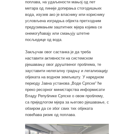
поплава, на удаљености мањој од пет
метара од линије допирања стогодишњих
вода, изузев ако је власнику или кориснику
условљена изградња објекта претходним
предузимањем заштитних мјера којима се
онемогућавају или смањују штетне
посљедице од вода.
Закључак овог састанка је да треба
наставити активности на системском
рјешавању овог друштвеног проблема, те
зауставити нелегалну градњу и легализацију
објеката на водном земљишту. У наредном
периоду Јавна установа „Воде Српске“ ће
преко ресорног министарства информисати
Владу Републике Српске о овом проблему,
са приједлогом мјера за његово рјешавање, с
обзиром да се због свих тих објеката
повећава ризик од поплава.