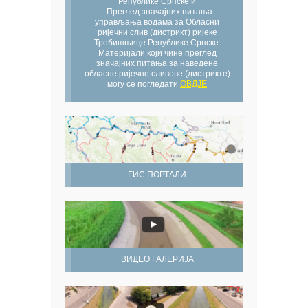
Републике Српске и
- Преглед значајних питања
управљања водама за Обласни
ријечни слив (дистрикт) ријеке
Требишњице Републике Српске.
Материјали који чине преглед
значајних питања за наведене
обласне ријечне сливове (дистрикте)
могу се погледати
ОВДЈЕ
ГИС ПОРТАЛИ
ВИДЕО ГАЛЕРИЈА