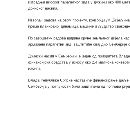
изградњи високог парапетног зида у дужини око 400 мета
дринског насипа.
Извођач радова на овом пројекту, конзорцијум „Бијељина
према планираној динамици, машине и људство свакодне
По завршетку радова ширина круне земљаног дијела наси
армирани парапетни зид, заштитиће овај дио Семберије о
Дрински насип у Семберији је један од приоритета Владе
финансијска средства у износу око 2,4 милиона конверт
насипа.
Влада Републике Српске наставиће финансирање даље и
Семберија у потпуности била заштићена од поплава рије