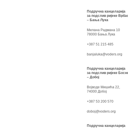
Подручна канцеларија
за подслив ријеке Врба
– Бања Лука
Милана Радмана 10
78000 Бања Лука
+387 51 215 485
banjaluka@voders.org
Подручна канцеларија
за подслив ријеке Босн
– Добој
Војводе Мишића 22,
74000 Добој
+387 53 200 570
doboj@voders.org
Подручна канцеларија