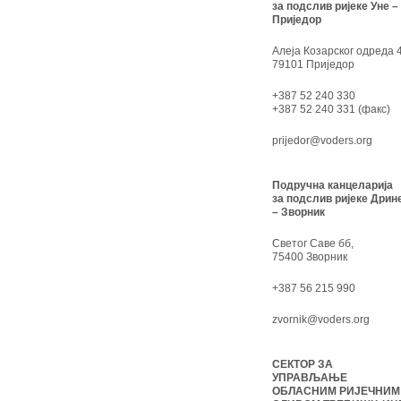
за подслив ријеке Уне –
Приједор
Алеја Козарског одреда 4
79101 Приједор
+387 52 240 330
+387 52 240 331 (факс)
prijedor@voders.org
Подручна канцеларија
за подслив ријеке Дрин
– Зворник
Светог Саве бб,
75400 Зворник
+387 56 215 990
zvornik@voders.org
СЕКТОР ЗА
УПРАВЉАЊЕ
ОБЛАСНИМ РИЈЕЧНИМ