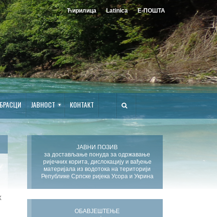
Ћирилица
Latinica
Е-ПОШТА
БРАСЦИ
ЈАВНОСТ
КОНТАКТ
ЈАВНИ ПОЗИВ
за достављање понуда за одржавање
ријечних корита, дислокацију и вађење
материјала из водотока на територији
Републике Српске ријека Усора и Укрина
Х
ОБАВЈЕШТЕЊЕ