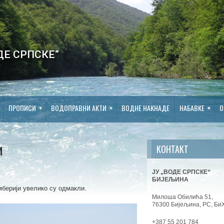
ДЕ СРПСКЕ“
ПРОПИСИ
ВОДОПРАВНИ АКТИ
ВОДНЕ НАКНАДЕ
НАБАВКЕ
О
и
КОНТАКТ
ЈУ „ВОДЕ СРПСКЕ“
БИЈЕЉИНА
мберији увелико су одмакли.
Милоша Обилића 51,
76300 Бијељина, РС, Би
+387 55 201 784