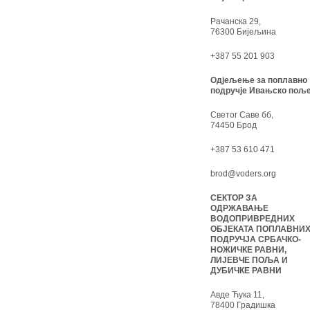
Рачанска 29,
76300 Бијељина
+387 55 201 903
Одјељење за поплавно
подручје Ивањско поље
Светог Саве бб,
74450 Брод
+387 53 610 471
brod@voders.org
СЕКТОР ЗА
ОДРЖАВАЊЕ
ВОДОПРИВРЕДНИХ
ОБЈЕКАТА ПОПЛАВНИ
ПОДРУЧЈА СРБАЧКО-
НОЖИЧКЕ РАВНИ,
ЛИЈЕВЧЕ ПОЉА И
ДУБИЧКЕ РАВНИ
Авде Ћука 11,
78400 Градишка