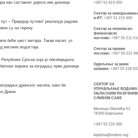
ра као саставног дијела ове дионице
+387 51 815 050
Сектор за наводњавањ
и ИТ:
+387 51 215 485
 пут – Приједор путеви“ реализује радове
вно су на терену.
Сектор за економско-
финансијске
послове:
+387 55 211 51
па биће шест метара. Такав насип, уз
д високих водостаја.
Сектор за правне
послове:
+387 55 222 48
 Републике Српске која је обезбиједила
Одјељење за јавне
ибилних марака за изградњу прве дионице
набавке:
+387 55 226 03
СЕКТОР ЗА
зградње дринског насипа, како би
УПРАВЉАЊЕ ВОДАМА
ке Дрине.
ОБЛАСНИМ РИЈЕЧНИМ
СЛИВОМ САВЕ
Милоша Обилића 51
76300 Бијељина
+387 55 220 360
bijeljina@voders.org