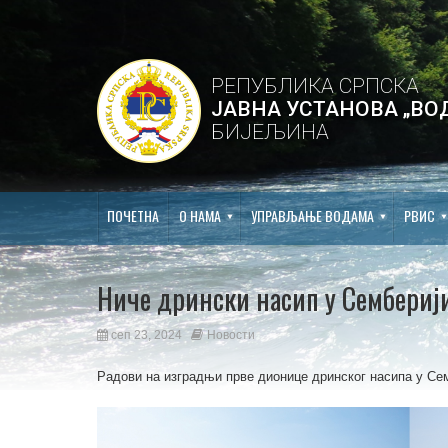
РЕПУБЛИКА СРПСКА
ЈАВНА УСТАНОВА „ВО
БИЈЕЉИНА
ПОЧЕТНА
О НАМА
УПРАВЉАЊЕ ВОДАМА
РВИС
Ниче дрински насип у Сембериј
сеп 23, 2024
Новости
Радови на изградњи прве дионице дринског насипа у Се