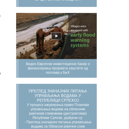
с
Видео Европске инвестиционе банке о
финансирању пројеката заштите од
поплава у БиХ
е
ПРЕГЛЕД ЗНАЧАЈНИХ ПИТАЊА
УПРАВЉАЊА ВОДАМА У
РЕПУБЛИЦИ СРПСКОЈ
У процесу ажурирања првих Планова
управљања водама на обласним
ријечним сливовима (дистриктима)
Републике Српске, урађени су:
- Преглед значајних питања управљања
водама за Обласни ријечни слив