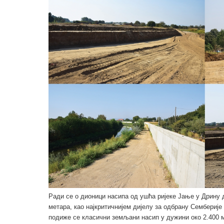
Ради се о дионици насипа од ушћа ријеке Јање у Дрину 
метара, као најкритичнијем дијелу за одбрану Семберије
подиже се класични земљани насип у дужини око 2.400 м