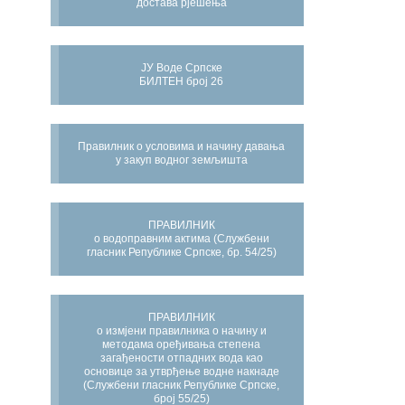
достава рјешења
ЈУ Воде Српске
БИЛТЕН број 26
Правилник о условима и начину давања
у закуп водног земљишта
ПРАВИЛНИК
о водоправним актима (Службени
гласник Републике Српске, бр. 54/25)
ПРАВИЛНИК
о измјени правилника о начину и
методама оређивања степена
загађености отпадних вода као
основице за утврђење водне накнаде
(Службени гласник Републике Српске,
број 55/25)