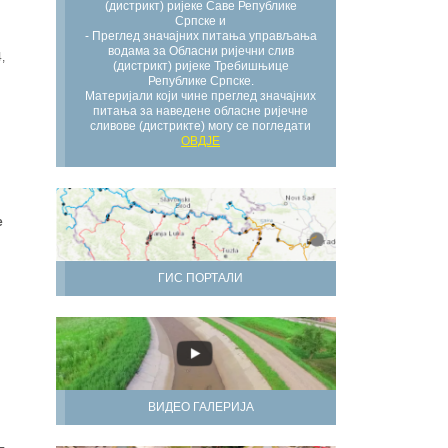
(дистрикт) ријеке Саве Републике
Српске и
- Преглед значајних питања управљања
водама за Обласни ријечни слив
,
(дистрикт) ријеке Требишњице
Републике Српске.
Материјали који чине преглед значајних
питања за наведене обласне ријечне
сливове (дистрикте) могу се погледати
ОВДЈЕ
е
ГИС ПОРТАЛИ
ВИДЕО ГАЛЕРИЈА