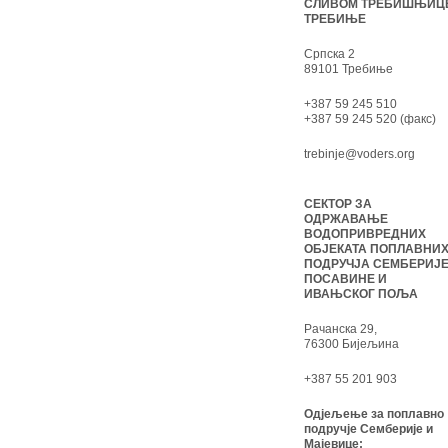
СЛИВОМ ТРЕБИШЊИЦ
ТРЕБИЊЕ
Српска 2
89101 Требиње
+387 59 245 510
+387 59 245 520 (факс)
trebinje@voders.org
СЕКТОР ЗА
ОДРЖАВАЊЕ
ВОДОПРИВРЕДНИХ
ОБЈЕКАТА ПОПЛАВНИ
ПОДРУЧЈА СЕМБЕРИЈЕ
ПОСАВИНЕ И
ИВАЊСКОГ ПОЉА
Рачанска 29,
76300 Бијељина
+387 55 201 903
Одјељење за поплавно
подручје Семберије и
Мајевице: