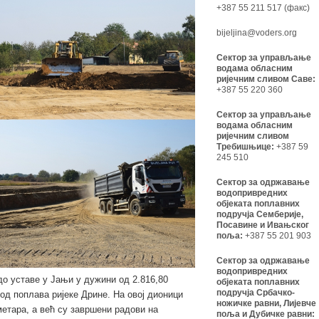
+387 55 211 517 (факс)
bijeljina@voders.org
Сектор за управљање
водама обласним
ријечним сливом Саве:
+387 55 220 360
Сектор за управљање
водама обласним
ријечним сливом
Требишњице:
+387 59
245 510
Сектор за одржавање
водопривредних
објеката поплавних
подручја Семберије,
Посавине и Ивањског
поља:
+387 55 201 903
Сектор за одржавање
водопривредних
до уставе у Јањи у дужини од 2.816,80
објеката поплавних
подручја Србачко-
 од поплава ријеке Дрине. На овој дионици
ножичке равни, Лијевче
етара, а већ су завршени радови на
поља и Дубичке равни: