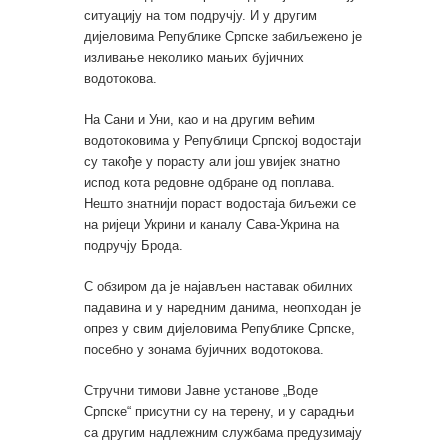
ситуацију на том подручју. И у другим
дијеловима Републике Српске забиљежено је
изливање неколико мањих бујичних
водотокова.
На Сани и Уни, као и на другим већим
водотоковима у Републици Српској водостаји
су такође у порасту али још увијек знатно
испод кота редовне одбране од поплава.
Нешто знатнији пораст водостаја биљежи се
на ријеци Укрини и каналу Сава-Укрина на
подручју Брода.
С обзиром да је најављен наставак обилних
падавина и у наредним данима, неопходан је
опрез у свим дијеловима Републике Српске,
посебно у зонама бујичних водотокова.
Стручни тимови Јавне установе „Воде
Српске“ присутни су на терену, и у сарадњи
са другим надлежним службама предузимају