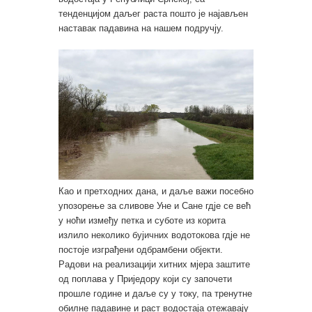
тенденцијом даљег раста пошто је најављен
наставак падавина на нашем подручју.
Као и претходних дана, и даље важи посебно
упозорење за сливове Уне и Сане гдје се већ
у ноћи између петка и суботе из корита
излило неколико бујичних водотокова гдје не
постоје изграђени одбрамбени објекти.
Радови на реализацији хитних мјера заштите
од поплава у Приједору који су започети
прошле године и даље су у току, па тренутне
обилне падавине и раст водостаја отежавају