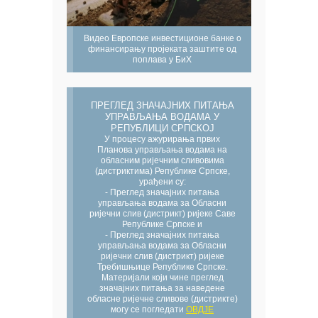
Видео Европске инвестиционе банке о
финансирању пројеката заштите од
поплава у БиХ
ПРЕГЛЕД ЗНАЧАЈНИХ ПИТАЊА
УПРАВЉАЊА ВОДАМА У
РЕПУБЛИЦИ СРПСКОЈ
У процесу ажурирања првих
Планова управљања водама на
обласним ријечним сливовима
(дистриктима) Републике Српске,
урађени су:
- Преглед значајних питања
управљања водама за Обласни
ријечни слив (дистрикт) ријеке Саве
Републике Српске и
- Преглед значајних питања
управљања водама за Обласни
ријечни слив (дистрикт) ријеке
Требишњице Републике Српске.
Материјали који чине преглед
значајних питања за наведене
обласне ријечне сливове (дистрикте)
могу се погледати
ОВДЈЕ