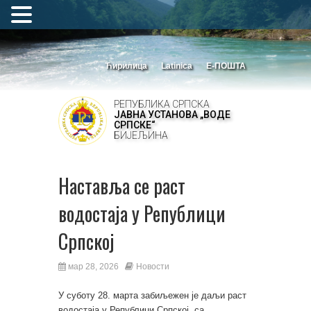
Ћирилица
Latinica
Е-ПОШТА
РЕПУБЛИКА СРПСКА
ЈАВНА УСТАНОВА „ВОДЕ
СРПСКЕ“
БИЈЕЉИНА
Наставља се раст
водостаја у Републици
Српској
мар 28, 2026
Новости
У суботу 28. марта забиљежен је даљи раст
водостаја у Републици Српској, са