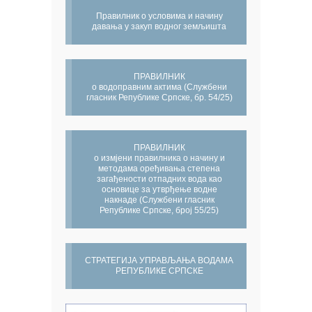
Правилник о условима и начину
давања у закуп водног земљишта
ПРАВИЛНИК
о водоправним актима (Службени
гласник Републике Српске, бр. 54/25)
ПРАВИЛНИК
о измјени правилника о начину и
методама оређивања степена
загађености отпадних вода као
основице за утврђење водне
накнаде (Службени гласник
Републике Српске, број 55/25)
СТРАТЕГИЈА УПРАВЉАЊА ВОДАМА
РЕПУБЛИКЕ СРПСКЕ