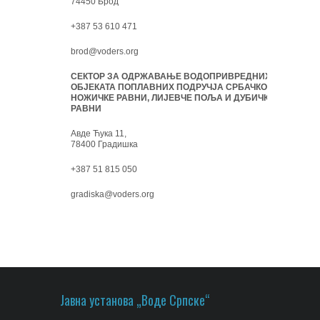
74450 Брод
+387 53 610 471
brod@voders.org
СЕКТОР ЗА ОДРЖАВАЊЕ ВОДОПРИВРЕДНИХ
ОБЈЕКАТА ПОПЛАВНИХ ПОДРУЧЈА СРБАЧКО-
НОЖИЧКЕ РАВНИ, ЛИЈЕВЧЕ ПОЉА И ДУБИЧКЕ
РАВНИ
Авде Ћука 11,
78400 Градишка
+387 51 815 050
gradiska@voders.org
Јавна установа „Воде Српске“