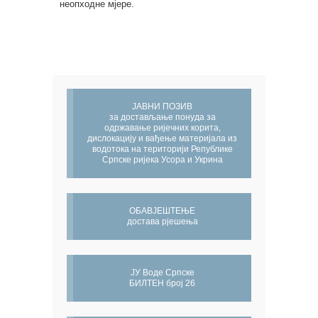
неопходне мјере.
ЈАВНИ ПОЗИВ
за достављање понуда за
одржавање ријечних корита,
дислокацију и вађење материјала из
водотока на територији Републике
Српске ријека Усора и Укрина
ОБАВЈЕШТЕЊЕ
достава рјешења
ЈУ Воде Српске
БИЛТЕН број 26