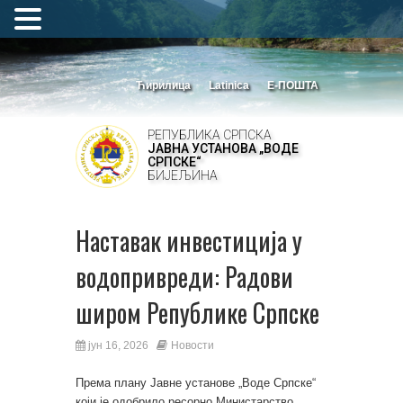
Ћирилица
Latinica
Е-ПОШТА
РЕПУБЛИКА СРПСКА
ЈАВНА УСТАНОВА „ВОДЕ
СРПСКЕ“
БИЈЕЉИНА
Наставак инвестиција у
водопривреди: Радови
широм Републике Српске
јун 16, 2026
Новости
Према плану Јавне установе „Воде Српске“
који је одобрило ресорно Министарство