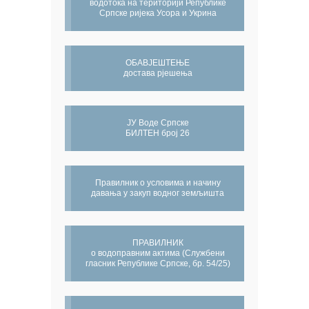
водотока на територији Републике
Српске ријека Усора и Укрина
ОБАВЈЕШТЕЊЕ
достава рјешења
ЈУ Воде Српске
БИЛТЕН број 26
Правилник о условима и начину
давања у закуп водног земљишта
ПРАВИЛНИК
о водоправним актима (Службени
гласник Републике Српске, бр. 54/25)