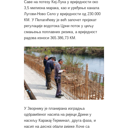
Саве на потезу Кеј-Лука у вриједности око
3,5 милиона марака, као и уређење канала
Лугови-Ново Село у вриједности од 230.000
КМ. У Пелагићеву је већ започет пројекат
регулације водотока Црни поток у циљу
смањења поплавних ризика, а вриједност
радова износи 365.386,73 КМ.
У Зворнику је планирана изградња
одбрамбеног насипа на ријеци Дрини у
насељу Каракај-Терминал, друга фаза, и
насип на десној обали ријеке Хоче са