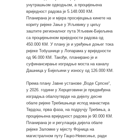
унутрашњом одводњом, а процијењена
вриједност радова је 5.148.000 КМ.
Планирана је и мјера просијецања кинете на
кориту ријеке Јање у Угљевику у циљу
заштите регионалног пута Угљевик-Бијељина
са процијењеном вриједности радова од
450.000 КМ. У плану је и уређење доњег тока
ријеке Тобушнице у Лопарама у вриједности
од 96.000 КМ. Такође, планирано је и
суфинансирање изградње моста на каналу
Дашница у Бијељини у износу од 126.000 КМ.
Према плану Јавне установе „Воде Српске“,
у 2026. години у Херцеговини је предвиђена
изградња обалоутврде на дијелу десне
обале ријеке Требишњице испод манастира
Тврдош, прва фаза, на подручју Требиња, а
процијењена вриједност радова је 90.000 КМ.
Планирана је и регулација дијела обале
ријеке Заломке у мјесту Фојница на
магистралном путу Гацко-Невесиње, ради