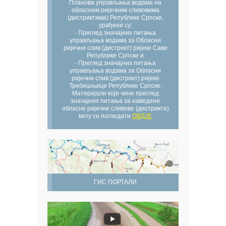
Планова управљања водама на
обласним ријечним сливовима
(дистриктима) Републике Српске,
урађени су:
- Преглед значајних питања
управљања водама за Обласни
ријечни слив (дистрикт) ријеке Саве
Републике Српске и
- Преглед значајних питања
управљања водама за Обласни
ријечни слив (дистрикт) ријеке
Требишњице Републике Српске.
Материјали који чине преглед
значајних питања за наведене
обласне ријечне сливове (дистрикте)
могу се погледати
ОВДЈЕ
ГИС ПОРТАЛИ