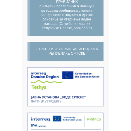
ПРАВИЛНИК
о измјени правилника о начину и
методама оређивања степена
загађености отпадних вода као
основице за утврђење водне
накнаде (Службени гласник
Републике Српске, број 55/25)
СТРАТЕГИЈА УПРАВЉАЊА ВОДАМА
РЕПУБЛИКЕ СРПСКЕ