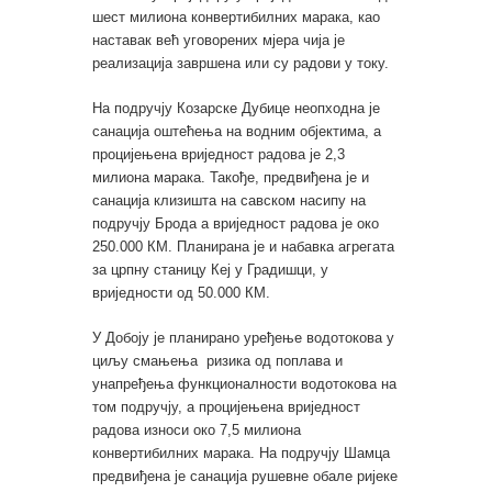
шест милиона конвертибилних марака, као
наставак већ уговорених мјера чија је
реализација завршена или су радови у току.
На подручју Козарске Дубице неопходна је
санација оштећења на водним објектима, а
процијењена вриједност радова је 2,3
милиона марака. Такође, предвиђена је и
санација клизишта на савском насипу на
подручју Брода а вриједност радова је око
250.000 КМ. Планирана је и набавка агрегата
за црпну станицу Кеј у Градишци, у
вриједности од 50.000 КМ.
У Добоју је планирано уређење водотoкова у
циљу смањења ризика од поплава и
унапређења функционалности водотокова на
том подручју, а процијењена вриједност
радова износи око 7,5 милиона
конвертибилних марака. На подручју Шамца
предвиђена је санација рушевне обале ријеке