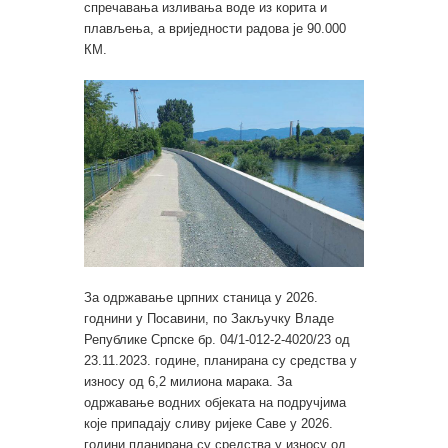
спречавања изливања воде из корита и
плављења, а вриједности радова је 90.000
КМ.
За одржавање црпних станица у 2026.
годнини у Посавини, по Закључку Владе
Републике Српске бр. 04/1-012-2-4020/23 од
23.11.2023. године, планирана су средства у
износу од 6,2 милиона марака. За
одржавање водних објеката на подручјима
које припадају сливу ријеке Саве у 2026.
години планирана су средства у износу од