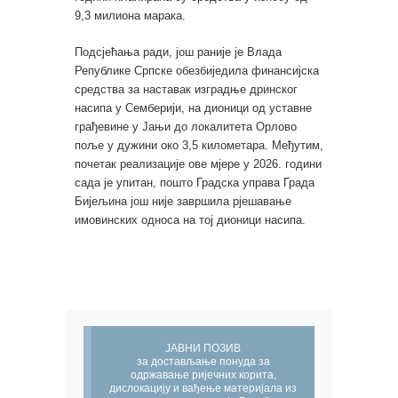
9,3 милиона марака.
Подсјећања ради, још раније је Влада
Републике Српске обезбиједила финансијска
средства за наставак изградње дринског
насипа у Семберији, на дионици од уставне
грађевине у Јањи до локалитета Орлово
поље у дужини око 3,5 километара. Међутим,
почетак реализације ове мјере у 2026. години
сада је упитан, пошто Градска управа Града
Бијељина још није завршила рјешавање
имовинских односа на тој дионици насипа.
ЈАВНИ ПОЗИВ
за достављање понуда за
одржавање ријечних корита,
дислокацију и вађење материјала из