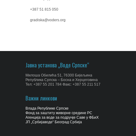
+387 51 815 050
gradiska@voders.org
Јавна установа „Воде Српске“
Милоша Обилића 51, 76300 Бијељина
Република Српска – Босна и Херцеговина
Тел: +387 55 201 784 Факс: +387 55 211 517
Важни линкови
Влада Републике Српске
Фонд за заштиту живорне средине РС
Агенција за воде за подручје Саве у ФБиХ
ЈП „Србијаводе“ Београд Србија