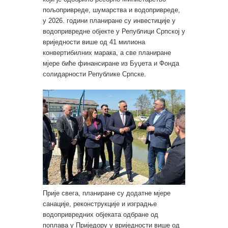
пољопривреде, шумарства и водопривреде,
у 2026. години планиране су инвестиције у
водопривредне објекте у Републици Српској у
вриједности више од 41 милиона
конвертибилних марака, а све планиране
мјере биће финансиране из Буџета и Фонда
солидарности Републике Српске.
Прије свега, планиране су додатне мјере
санације, реконструкције и изградње
водопривредних објеката одбране од
поплава у Приједору у вриједности више од