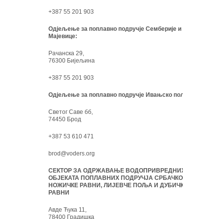
+387 55 201 903
Одјељење за поплавно подручје Семберије и
Мајевице:
Рачанска 29,
76300 Бијељина
+387 55 201 903
Одјељење за поплавно подручје Ивањско поље:
Светог Саве бб,
74450 Брод
+387 53 610 471
brod@voders.org
СЕКТОР ЗА ОДРЖАВАЊЕ ВОДОПРИВРЕДНИХ
ОБЈЕКАТА ПОПЛАВНИХ ПОДРУЧЈА СРБАЧКО-
НОЖИЧКЕ РАВНИ, ЛИЈЕВЧЕ ПОЉА И ДУБИЧКЕ
РАВНИ
Авде Ћука 11,
78400 Градишка