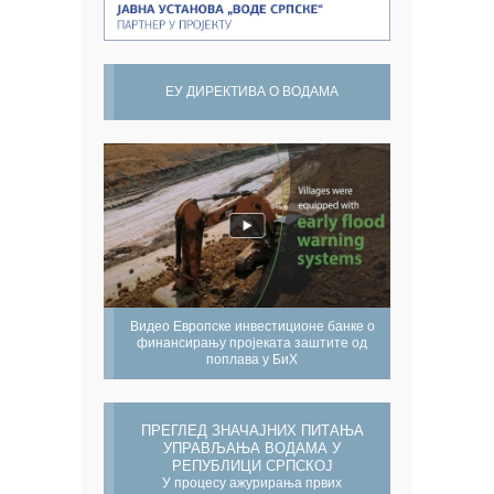
ЕУ ДИРЕКТИВА О ВОДАМА
Видео Европске инвестиционе банке о
финансирању пројеката заштите од
поплава у БиХ
ПРЕГЛЕД ЗНАЧАЈНИХ ПИТАЊА
УПРАВЉАЊА ВОДАМА У
РЕПУБЛИЦИ СРПСКОЈ
У процесу ажурирања првих