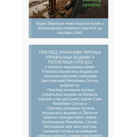
Видео Европске инвестиционе банке о
финансирању пројеката заштите од
поплава у БиХ
ПРЕГЛЕД ЗНАЧАЈНИХ ПИТАЊА
УПРАВЉАЊА ВОДАМА У
РЕПУБЛИЦИ СРПСКОЈ
У процесу ажурирања првих
Планова управљања водама на
обласним ријечним сливовима
(дистриктима) Републике Српске,
урађени су:
- Преглед значајних питања
управљања водама за Обласни
ријечни слив (дистрикт) ријеке Саве
Републике Српске и
- Преглед значајних питања
управљања водама за Обласни
ријечни слив (дистрикт) ријеке
Требишњице Републике Српске.
Материјали који чине преглед
значајних питања за наведене
обласне ријечне сливове (дистрикте)