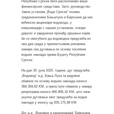
Републике Српске бити расположиво више
финансијских средстава. Зато, руководство
Јавне установе „Воде Српске“ позива
градоначелнике Бањалуке и Бијељине да као
већински акционари водовода, у
комуникацији с нашом установом, отворе
дијалог и заједнички пронађу рјешење којим
би се омогућило да водоводна предузећа из
ова два града у прихватљивим роковима
измире сва дуговања по основу посебних
водних накнада према Буџету Републике
Српске.
На дан 30. јуна 2025. године, дуг предузећа
„Водовод“ а.д. Бања Лука за редовне
обавезе по основу водних накнада износи
368.369,82 KМ, а преостале обавезе у оквиру
репрограма износе 466.806,16 KМ, што чини
укупно дуговање овог предузећа за водне
накнаде у износу од 835.175,98 KМ.
Дуг а.д. „Водовод и канализација“ Бијељина