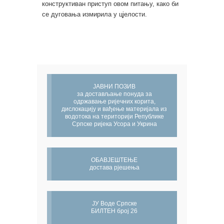
конструктиван приступ овом питању, како би
се дуговања измирила у цјелости.
ЈАВНИ ПОЗИВ
за достављање понуда за
одржавање ријечних корита,
дислокацију и вађење материјала из
водотока на територији Републике
Српске ријека Усора и Укрина
ОБАВЈЕШТЕЊЕ
достава рјешења
ЈУ Воде Српске
БИЛТЕН број 26