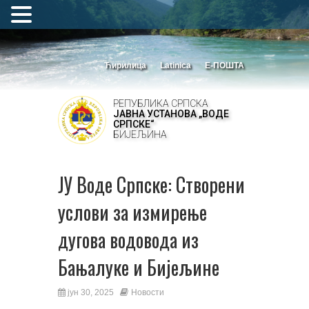
Ћирилица
Latinica
Е-ПОШТА
РЕПУБЛИКА СРПСКА
ЈАВНА УСТАНОВА „ВОДЕ
СРПСКЕ“
БИЈЕЉИНА
ЈУ Воде Српске: Створени
услови за измирење
дугова водовода из
Бањалуке и Бијељине
јун 30, 2025
Новости