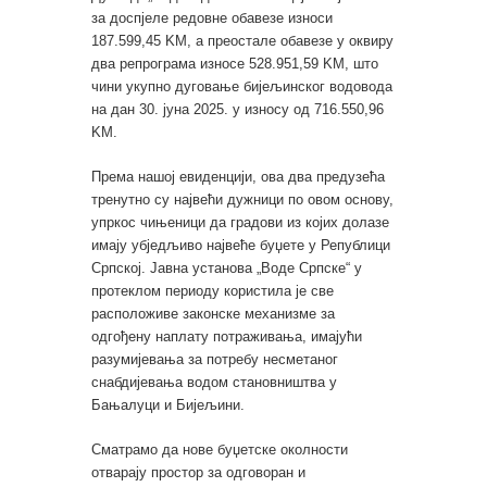
за доспјеле редовне обавезе износи
187.599,45 KМ, а преостале обавезе у оквиру
два репрограма износе 528.951,59 KМ, што
чини укупно дуговање бијељинског водовода
на дан 30. јуна 2025. у износу од 716.550,96
KМ.
Према нашој евиденцији, ова два предузећа
тренутно су највећи дужници по овом основу,
упркос чињеници да градови из којих долазе
имају убједљиво највеће буџете у Републици
Српској. Јавна установа „Воде Српске“ у
протеклом периоду користила је све
расположиве законске механизме за
одгођену наплату потраживања, имајући
разумијевања за потребу несметаног
снабдијевања водом становништва у
Бањалуци и Бијељини.
Сматрамо да нове буџетске околности
отварају простор за одговоран и