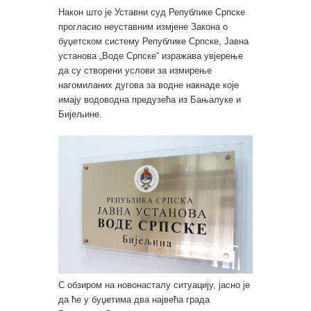
Након што је Уставни суд Републике Српске
прогласио неуставним измјене Закона о
буџетском систему Републике Српске, Јавна
установа „Воде Српске“ изражава увјерење
да су створени услови за измирење
нагомиланих дугова за водне накнаде које
имају водоводна предузећа из Бањалуке и
Бијељине.
С обзиром на новонасталу ситуацију, јасно је
да ће у буџетима два највећа града