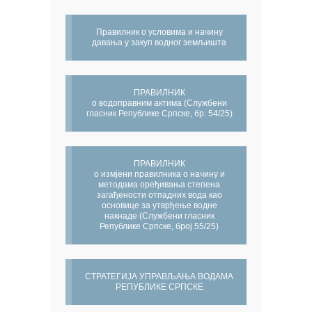
Правилник о условима и начину
давања у закуп водног земљишта
ПРАВИЛНИК
о водоправним актима (Службени
гласник Републике Српске, бр. 54/25)
ПРАВИЛНИК
о измјени правилника о начину и
методама оређивања степена
загађености отпадних вода као
основице за утврђење водне
накнаде (Службени гласник
Републике Српске, број 55/25)
СТРАТЕГИЈА УПРАВЉАЊА ВОДАМА
РЕПУБЛИКЕ СРПСКЕ