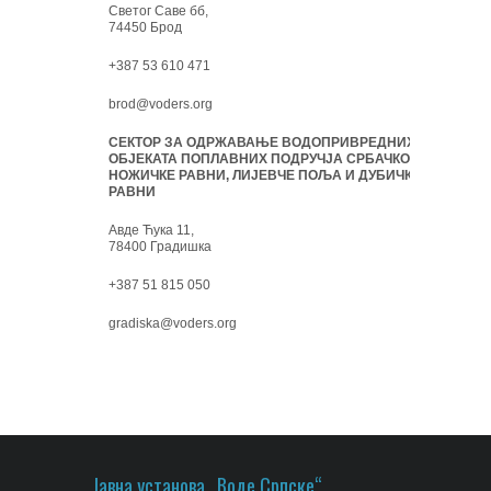
Светог Саве бб,
74450 Брод
+387 53 610 471
brod@voders.org
СЕКТОР ЗА ОДРЖАВАЊЕ ВОДОПРИВРЕДНИХ
ОБЈЕКАТА ПОПЛАВНИХ ПОДРУЧЈА СРБАЧКО-
НОЖИЧКЕ РАВНИ, ЛИЈЕВЧЕ ПОЉА И ДУБИЧКЕ
РАВНИ
Авде Ћука 11,
78400 Градишка
+387 51 815 050
gradiska@voders.org
Јавна установа „Воде Српске“