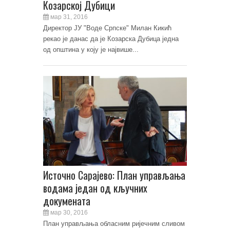
Козарској Дубици
мар 31, 2016
Директор ЈУ "Воде Српске" Милан Кикић
рекао је данас да је Козарска Дубица једна
од општина у коју је највише...
Источно Сарајево: План управљања
водама један од кључних
докумената
мар 30, 2016
План управљања обласним ријечним сливом