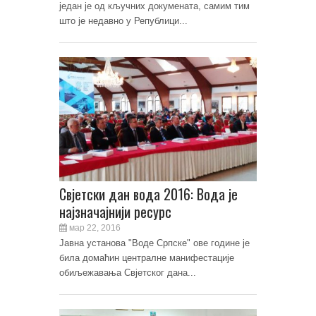
један је од кључних докумената, самим тим
што је недавно у Републици...
Свјетски дан вода 2016: Вода је
најзначајнији ресурс
мар 22, 2016
Јавна установа "Воде Српске" ове године је
била домаћин централне манифестације
обиљежавања Свјетског дана...