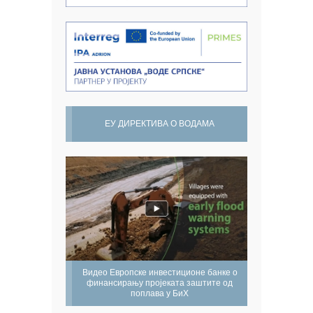
ЕУ ДИРЕКТИВА О ВОДАМА
Видео Европске инвестиционе банке о
финансирању пројеката заштите од
поплава у БиХ