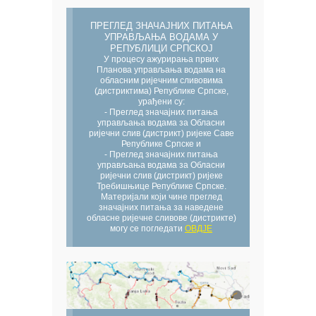
ПРЕГЛЕД ЗНАЧАЈНИХ ПИТАЊА
УПРАВЉАЊА ВОДАМА У
РЕПУБЛИЦИ СРПСКОЈ
У процесу ажурирања првих
Планова управљања водама на
обласним ријечним сливовима
(дистриктима) Републике Српске,
урађени су:
- Преглед значајних питања
управљања водама за Обласни
ријечни слив (дистрикт) ријеке Саве
Републике Српске и
- Преглед значајних питања
управљања водама за Обласни
ријечни слив (дистрикт) ријеке
Требишњице Републике Српске.
Материјали који чине преглед
значајних питања за наведене
обласне ријечне сливове (дистрикте)
могу се погледати
ОВДЈЕ