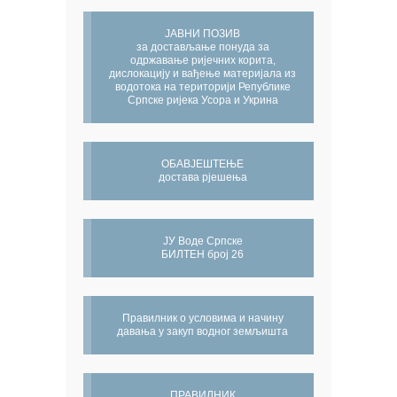
ЈАВНИ ПОЗИВ
за достављање понуда за
одржавање ријечних корита,
дислокацију и вађење материјала из
водотока на територији Републике
Српске ријека Усора и Укрина
ОБАВЈЕШТЕЊЕ
достава рјешења
ЈУ Воде Српске
БИЛТЕН број 26
Правилник о условима и начину
давања у закуп водног земљишта
ПРАВИЛНИК