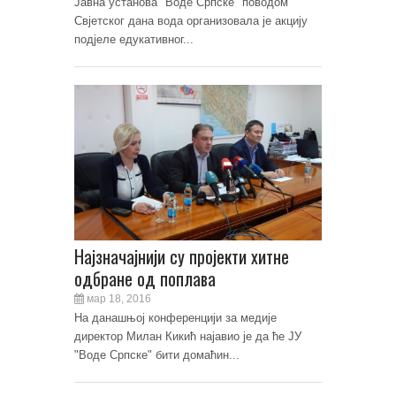
Јавна установа "Воде Српске" поводом
Свјетског дана вода организовала је акцију
подјеле едукативног...
Најзначајнији су пројекти хитне
одбране од поплава
мар 18, 2016
На данашњој конференцији за медије
директор Милан Кикић најавио је да ће ЈУ
"Воде Српске" бити домаћин...