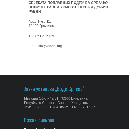
ОБЈЕКАТА ПОПЛАВНИХ ПОДРУЧЈА СРБАЧКО-
НОЖИЧКЕ РАВНИ, ЛИЈЕВЧЕ ПОЉА И ДУБИЧКЕ
РАВНИ
Авде Ћука 11,
78400 Градишка
+387 51 815 050
gradiska@voders.org
Јавна установа „Воде Српске“
Милоша Обилића 51, 76300 Бијељина
Република Српска – Босна и Херцеговина
Тел: +387 55 201 784 Факс: +387 55 211 517
Важни линкови