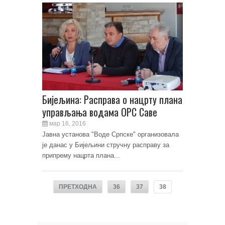
Бијељина: Расправа о нацрту плана
управљања водама ОРС Саве
мар 16, 2016
Јавна установа "Воде Српске" организовала
је данас у Бијељини стручну расправу за
припрему нацрта плана...
ПРЕТХОДНА
36
37
38