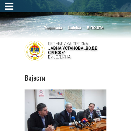
Ћирилица
Latinica
Е-ПОШТА
РЕПУБЛИКА СРПСКА
ЈАВНА УСТАНОВА „ВОДЕ
СРПСКЕ“
БИЈЕЉИНА
Вијести