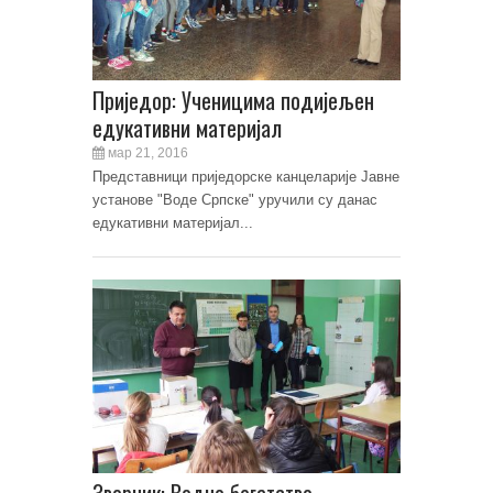
Приједор: Ученицима подијељен
едукативни материјал
мар 21, 2016
Представници приједорске канцеларије Јавне
установе "Воде Српске" уручили су данас
едукативни материјал...
Зворник: Водно богатство