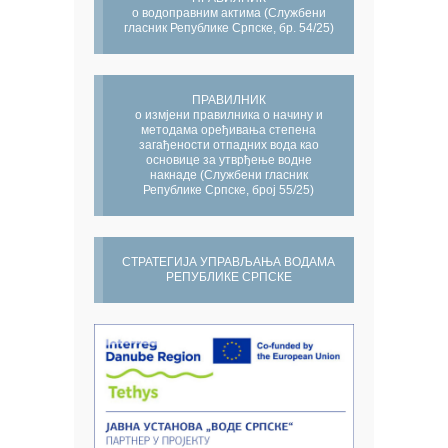
о водоправним актима (Службени
гласник Републике Српске, бр. 54/25)
ПРАВИЛНИК
о измјени правилника о начину и
методама оређивања степена
загађености отпадних вода као
основице за утврђење водне
накнаде (Службени гласник
Републике Српске, број 55/25)
СТРАТЕГИЈА УПРАВЉАЊА ВОДАМА
РЕПУБЛИКЕ СРПСКЕ