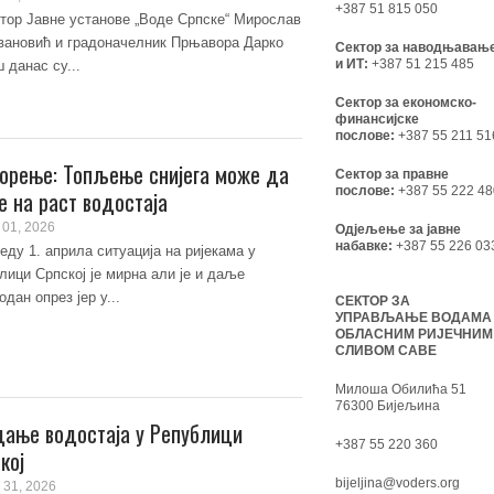
+387 51 815 050
тор Јавне установе „Воде Српске“ Мирослав
ановић и градоначелник Прњавора Дарко
Сектор за наводњавањ
и ИТ:
+387 51 215 485
 данас су...
Сектор за економско-
финансијске
послове:
+387 55 211 51
орење: Топљење снијега може да
Сектор за правне
послове:
+387 55 222 48
е на раст водостаја
01, 2026
Одјељење за јавне
набавке:
+387 55 226 03
једу 1. априла ситуација на ријекама у
лици Српској је мирна али је и даље
одан опрез јер у...
СЕКТОР ЗА
УПРАВЉАЊЕ ВОДАМА
ОБЛАСНИМ РИЈЕЧНИМ
СЛИВОМ САВЕ
Милоша Обилића 51
76300 Бијељина
ање водостаја у Републици
+387 55 220 360
кој
bijeljina@voders.org
 31, 2026