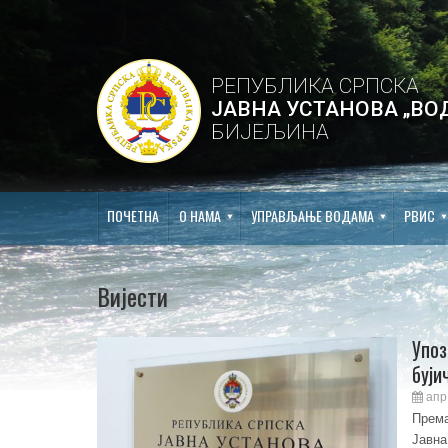
РЕПУБЛИКА СРПСКА
ЈАВНА УСТАНОВА „ВО
БИЈЕЉИНА
ПОЧЕТНА
О НАМА
УПРАВЉАЊЕ ВОДАМА
РВИС
Вијести
Упоз
буји
апр 
Према
Јавна