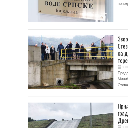
попод
Звор
Стев
са д
тере
апр 
Предс
Минић
Стева
Прња
град
Дре
апр 