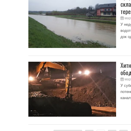
скла
тере
мар
У нед
водот
док о
Хитн
обод
мар
У суб
потен
канал