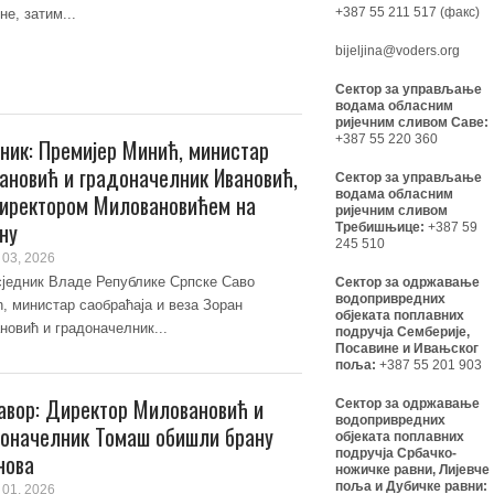
+387 55 211 517 (факс)
не, затим...
bijeljina@voders.org
Сектор за управљање
водама обласним
ријечним сливом Саве:
+387 55 220 360
ник: Премијер Минић, министар
ановић и градоначелник Ивановић,
Сектор за управљање
водама обласним
иректором Миловановићем на
ријечним сливом
ну
Требишњице:
+387 59
245 510
03, 2026
једник Владе Републике Српске Саво
Сектор за одржавање
водопривредних
, министар саобраћаја и веза Зоран
објеката поплавних
новић и градоначелник...
подручја Семберије,
Посавине и Ивањског
поља:
+387 55 201 903
вор: Директор Миловановић и
Сектор за одржавање
водопривредних
оначелник Томаш обишли брану
објеката поплавних
подручја Србачко-
нова
ножичке равни, Лијевче
поља и Дубичке равни:
01, 2026