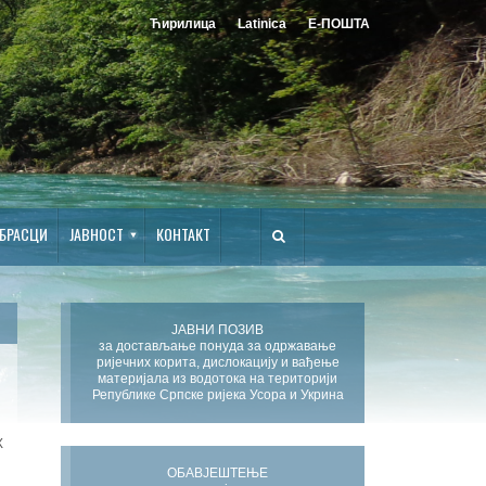
Ћирилица
Latinica
Е-ПОШТА
БРАСЦИ
ЈАВНОСТ
КОНТАКТ
ЈАВНИ ПОЗИВ
за достављање понуда за одржавање
ријечних корита, дислокацију и вађење
материјала из водотока на територији
Републике Српске ријека Усора и Укрина
Х
ОБАВЈЕШТЕЊЕ