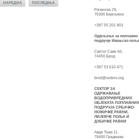
НАРЕДНА
ПОСЛЕДЊА
Рачанска 29,
76300 Бијељина
+387 55 201 903
Одјељење за поплавно
подручје Ивањско поље
Светог Саве бб,
74450 Брод
+387 53 610 471
brod@voders.org
СЕКТОР ЗА
ОДРЖАВАЊЕ
ВОДОПРИВРЕДНИХ
ОБЈЕКАТА ПОПЛАВНИ
ПОДРУЧЈА СРБАЧКО-
НОЖИЧКЕ РАВНИ,
ЛИЈЕВЧЕ ПОЉА И
ДУБИЧКЕ РАВНИ
Авде Ћука 11,
78400 Градишка