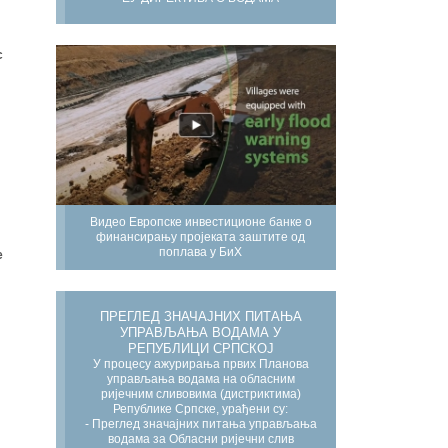
с
Видео Европске инвестиционе банке о
финансирању пројеката заштите од
поплава у БиХ
е
ПРЕГЛЕД ЗНАЧАЈНИХ ПИТАЊА
УПРАВЉАЊА ВОДАМА У
РЕПУБЛИЦИ СРПСКОЈ
У процесу ажурирања првих Планова
управљања водама на обласним
ријечним сливовима (дистриктима)
Републике Српске, урађени су:
- Преглед значајних питања управљања
водама за Обласни ријечни слив