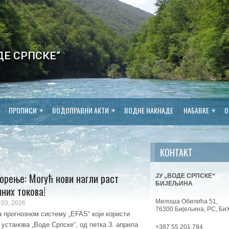
ДЕ СРПСКЕ“
ПРОПИСИ
ВОДОПРАВНИ АКТИ
ВОДНЕ НАКНАДЕ
НАБАВКЕ
О
КОНТАКТ
орење: Могућ нови нагли раст
ЈУ „ВОДЕ СРПСКЕ“
БИЈЕЉИНА
чних токова!
Милоша Обилића 51,
03, 2026
76300 Бијељина, РС, Би
 прогнозном систему „EFAS“ који користи
 установа „Воде Српске“, од петка 3. априла
+387 55 201 784