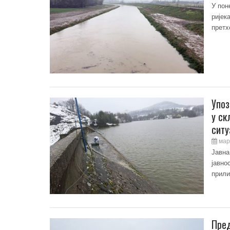
У пон
ријек
претх
Упоз
у ск
ситу
мар
Јавна
јавно
прили
Пред