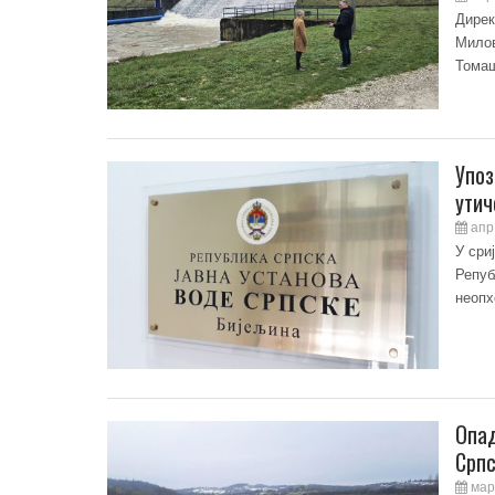
Дирек
Милов
Томаш
Упоз
утич
апр 
У сри
Репуб
неопх
Опад
Српс
мар