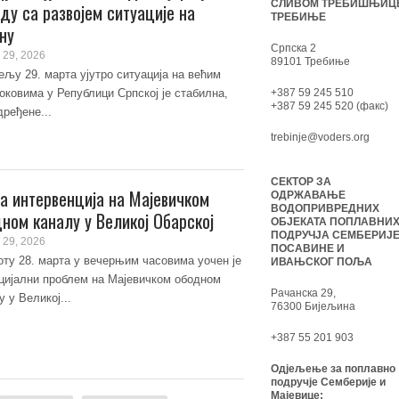
СЛИВОМ ТРЕБИШЊИЦ
ду са развојем ситуације на
ТРЕБИЊЕ
ну
Српска 2
 29, 2026
89101 Требиње
ељу 29. марта ујутро ситуација на већим
оковима у Републици Српској је стабилна,
+387 59 245 510
+387 59 245 520 (факс)
дређене...
trebinje@voders.org
СЕКТОР ЗА
а интервенција на Мајевичком
ОДРЖАВАЊЕ
ВОДОПРИВРЕДНИХ
ном каналу у Великој Обарској
ОБЈЕКАТА ПОПЛАВНИ
ПОДРУЧЈА СЕМБЕРИЈЕ
 29, 2026
ПОСАВИНЕ И
оту 28. марта у вечерњим часовима уочен је
ИВАЊСКОГ ПОЉА
цијални проблем на Мајевичком ободном
Рачанска 29,
у у Великој...
76300 Бијељина
+387 55 201 903
Одјељење за поплавно
подручје Семберије и
Мајевице: