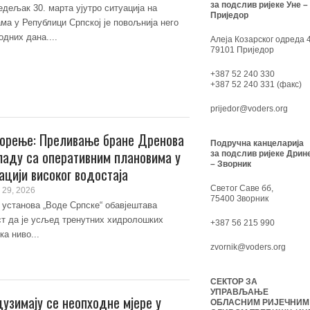
за подслив ријеке Уне –
едељак 30. марта ујутро ситуација на
Приједор
ама у Републици Српској је повољнија него
одних дана....
Алеја Козарског одреда 4
79101 Приједор
+387 52 240 330
+387 52 240 331 (факс)
prijedor@voders.org
орење: Преливање бране Дренова
Подручна канцеларија
ладу са оперативним плановима у
за подслив ријеке Дрин
– Зворник
ацији високог водостаја
Светог Саве бб,
 29, 2026
75400 Зворник
 установа „Воде Српске“ обавјештава
ст да је усљед тренутних хидролошких
+387 56 215 990
ка ниво...
zvornik@voders.org
СЕКТОР ЗА
УПРАВЉАЊЕ
узимају се неопходне мјере у
ОБЛАСНИМ РИЈЕЧНИМ