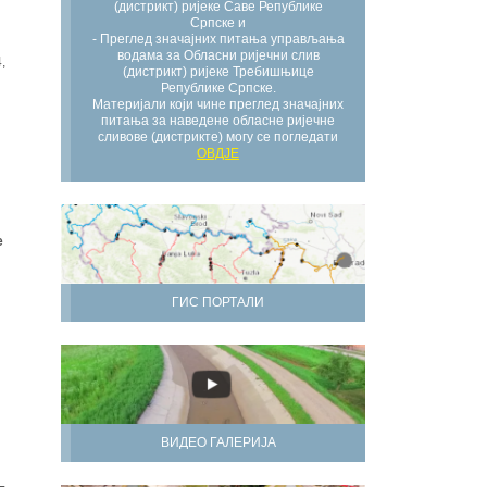
(дистрикт) ријеке Саве Републике
Српске и
- Преглед значајних питања управљања
водама за Обласни ријечни слив
,
(дистрикт) ријеке Требишњице
Републике Српске.
Материјали који чине преглед значајних
питања за наведене обласне ријечне
сливове (дистрикте) могу се погледати
ОВДЈЕ
е
ГИС ПОРТАЛИ
ВИДЕО ГАЛЕРИЈА