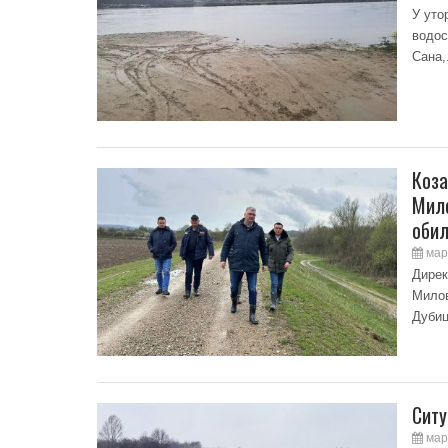
У уто
водос
Сана,.
Коза
Мило
обил
мар
Дирек
Милов
Дубиц
Ситу
мар