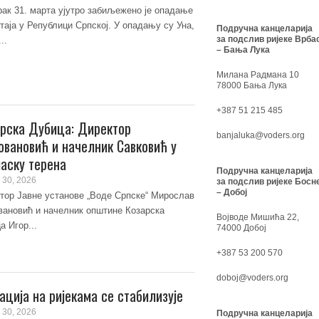
рак 31. марта ујутро забиљежено је опадање
таја у Републици Српској. У опадању су Уна,
Подручна канцеларија
за подслив ријеке Врба
..
– Бања Лука
Милана Радмана 10
78000 Бања Лука
+387 51 215 485
рска Дубица: Директор
banjaluka@voders.org
вановић и начелник Савковић у
аску терена
Подручна канцеларија
 30, 2026
за подслив ријеке Босн
– Добој
тор Јавне установе „Воде Српске“ Мирослав
ановић и начелник општине Козарска
Војводе Мишића 22,
а Игор...
74000 Добој
+387 53 200 570
doboj@voders.org
ација на ријекама се стабилизује
 30, 2026
Подручна канцеларија