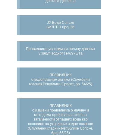
достава рјешења
ЈУ Воде Српске
БИЛТЕН број 26
Правилник о условима и начину давања
у закуп водног земљишта
ПРАВИЛНИК
о водоправним актима (Службени
гласник Републике Српске, бр. 54/25)
ПРАВИЛНИК
о измјени правилника о начину и
методама оређивања степена
загађености отпадних вода као
основице за утврђење водне накнаде
(Службени гласник Републике Српске,
број 55/25)