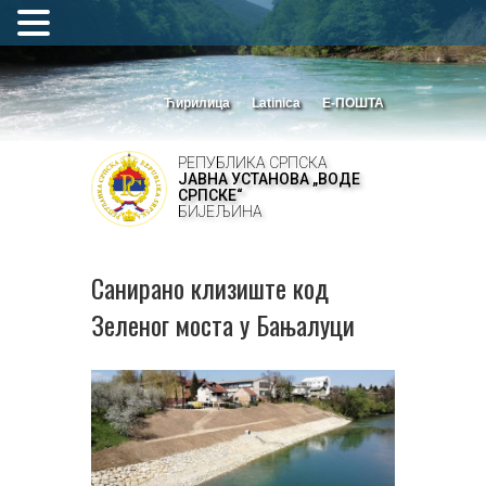
Ћирилица
Latinica
Е-ПОШТА
РЕПУБЛИКА СРПСКА
ЈАВНА УСТАНОВА „ВОДЕ
СРПСКЕ“
БИЈЕЉИНА
Санирано клизиште код
Зеленог моста у Бањалуци