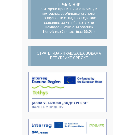
ПРАВИЛНИК
о измјени правилника о начину и
методама оређивања степена
загађености отпадних вода као
основице за утврђење водне
накнаде (Службени гласник
Републике Српске, број 55/25)
СТРАТЕГИЈА УПРАВЉАЊА ВОДАМА
РЕПУБЛИКЕ СРПСКЕ