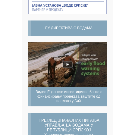
ЕУ ДИРЕКТИВА О ВОДАМА
Видео Европске инвестиционе банке о
финансирању пројеката заштите од
поплава у БиХ
ПРЕГЛЕД ЗНАЧАЈНИХ ПИТАЊА
УПРАВЉАЊА ВОДАМА У
РЕПУБЛИЦИ СРПСКОЈ
У процесу ажурирања првих