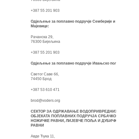
+387 55 201 903
Одјељење за поплавно подручје Семберије и
Мајевице:
Рачанска 29,
76300 Бијељина
+387 55 201 903
Одјељење за поплавно подручје Ивањско поље:
Светог Саве бб,
74450 Брод
+387 53 610 471
brod@voders.org
СЕКТОР ЗА ОДРЖАВАЊЕ ВОДОПРИВРЕДНИХ
ОБЈЕКАТА ПОПЛАВНИХ ПОДРУЧЈА СРБАЧКО-
НОЖИЧКЕ РАВНИ, ЛИЈЕВЧЕ ПОЉА И ДУБИЧКЕ
РАВНИ
Авде Ћука 11,