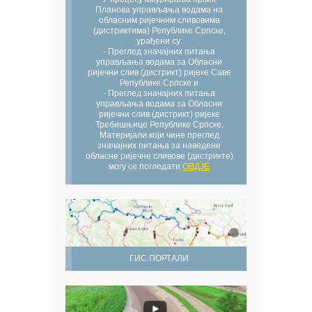
Планова управљања водама на
обласним ријечним сливовима
(дистриктима) Републике Српске,
урађени су:
- Преглед значајних питања
управљања водама за Обласни
ријечни слив (дистрикт) ријеке Саве
Републике Српске и
- Преглед значајних питања
управљања водама за Обласни
ријечни слив (дистрикт) ријеке
Требишњице Републике Српске.
Материјали који чине преглед
значајних питања за наведене
обласне ријечне сливове (дистрикте)
могу се погледати
ОВДЈЕ
ГИС ПОРТАЛИ