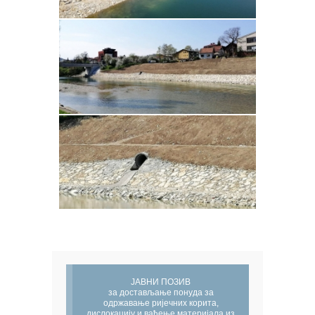
ЈАВНИ ПОЗИВ
за достављање понуда за
одржавање ријечних корита,
дислокацију и вађење материјала из