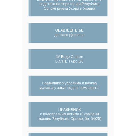
водотока на територији Републике
Српске ријека Усора и Укрина
ОБАВЈЕШТЕЊЕ
достава рјешења
ЈУ Воде Српске
БИЛТЕН број 26
Правилник о условима и начину
давања у закуп водног земљишта
ПРАВИЛНИК
о водоправним актима (Службени
гласник Републике Српске, бр. 54/25)