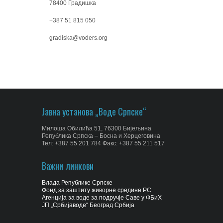
78400 Градишка
+387 51 815 050
gradiska@voders.org
Јавна установа „Воде Српске“
Милоша Обилића 51, 76300 Бијељина
Република Српска – Босна и Херцеговина
Тел: +387 55 201 784 Факс: +387 55 211 517
Важни линкови
Влада Републике Српске
Фонд за заштиту живорне средине РС
Агенција за воде за подручје Саве у ФБиХ
ЈП „Србијаводе“ Београд Србија