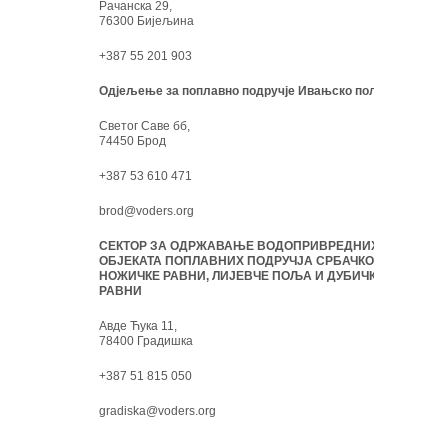
Рачанска 29,
76300 Бијељина
+387 55 201 903
Одјељење за поплавно подручје Ивањско поље:
Светог Саве бб,
74450 Брод
+387 53 610 471
brod@voders.org
СЕКТОР ЗА ОДРЖАВАЊЕ ВОДОПРИВРЕДНИХ
ОБЈЕКАТА ПОПЛАВНИХ ПОДРУЧЈА СРБАЧКО-
НОЖИЧКЕ РАВНИ, ЛИЈЕВЧЕ ПОЉА И ДУБИЧКЕ
РАВНИ
Авде Ћука 11,
78400 Градишка
+387 51 815 050
gradiska@voders.org