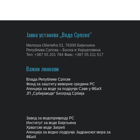
Јавна установа „Воде Српске“
Милоша Обилића 51, 76300 Бијељина
Република Српска – Босна и Херцеговина
Тел: +387 55 201 784 Факс: +387 55 211 517
Важни линкови
Влада Републике Српске
Фонд за заштиту живорне средине РС
Агенција за воде за подручје Саве у ФБиХ
ЈП „Србијаводе“ Београд Србија
Завод за водопривреду РС
Институт за воде Бијељина
Хрватске воде Загреб
Агенција за водно подручје Јадранског мора за
ФБиХ