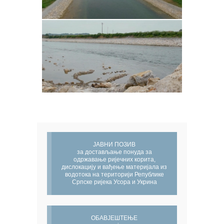
ЈАВНИ ПОЗИВ
за достављање понуда за
одржавање ријечних корита,
дислокацију и вађење материјала из
водотока на територији Републике
Српске ријека Усора и Укрина
ОБАВЈЕШТЕЊЕ