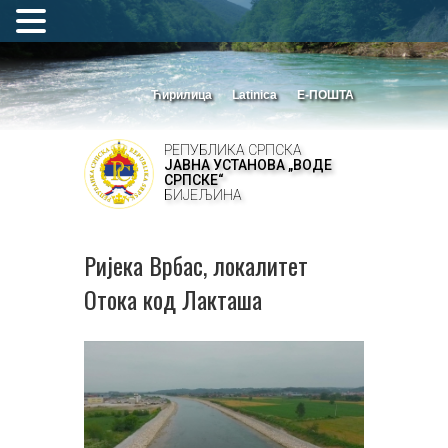
Ћирилица
Latinica
Е-ПОШТА
РЕПУБЛИКА СРПСКА
ЈАВНА УСТАНОВА „ВОДЕ
СРПСКЕ“
БИЈЕЉИНА
Ријека Врбас, локалитет
Отока код Лакташа