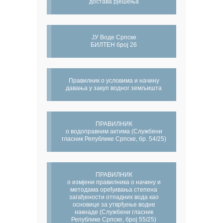
достава рјешења
ЈУ Воде Српске
БИЛТЕН број 26
Правилник о условима и начину
давања у закуп водног земљишта
ПРАВИЛНИК
о водоправним актима (Службени
гласник Републике Српске, бр. 54/25)
ПРАВИЛНИК
о измјени правилника о начину и
методама оређивања степена
загађености отпадних вода као
основице за утврђење водне
накнаде (Службени гласник
Републике Српске, број 55/25)