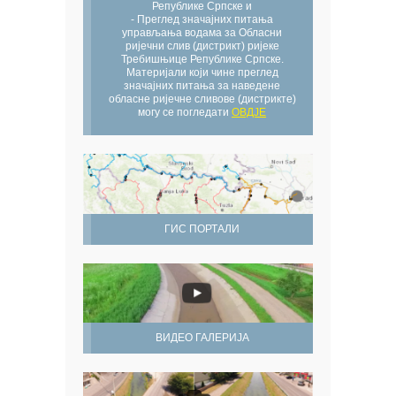
Републике Српске и
- Преглед значајних питања
управљања водама за Обласни
ријечни слив (дистрикт) ријеке
Требишњице Републике Српске.
Материјали који чине преглед
значајних питања за наведене
обласне ријечне сливове (дистрикте)
могу се погледати
ОВДЈЕ
ГИС ПОРТАЛИ
ВИДЕО ГАЛЕРИЈА