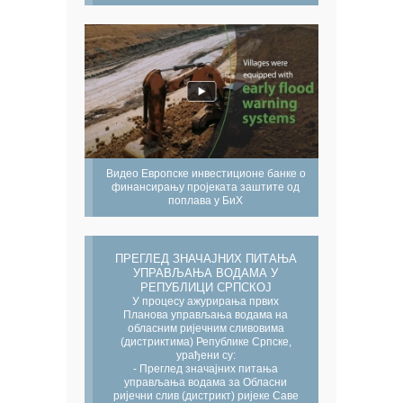
Видео Европске инвестиционе банке о
финансирању пројеката заштите од
поплава у БиХ
ПРЕГЛЕД ЗНАЧАЈНИХ ПИТАЊА
УПРАВЉАЊА ВОДАМА У
РЕПУБЛИЦИ СРПСКОЈ
У процесу ажурирања првих
Планова управљања водама на
обласним ријечним сливовима
(дистриктима) Републике Српске,
урађени су:
- Преглед значајних питања
управљања водама за Обласни
ријечни слив (дистрикт) ријеке Саве