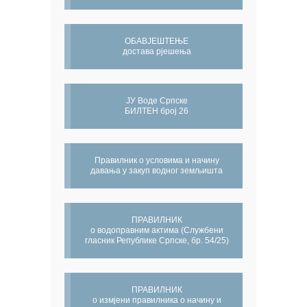
ОБАВЈЕШТЕЊЕ
достава рјешења
ЈУ Воде Српске
БИЛТЕН број 26
Правилник о условима и начину
давања у закуп водног земљишта
ПРАВИЛНИК
о водоправним актима (Службени
гласник Републике Српске, бр. 54/25)
ПРАВИЛНИК
о измјени правилника о начину и