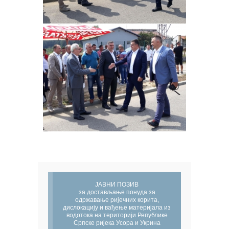
ЈАВНИ ПОЗИВ
за достављање понуда за
одржавање ријечних корита,
дислокацију и вађење материјала из
водотока на територији Републике
Српске ријека Усора и Укрина