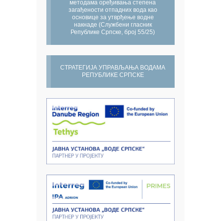
методама оређивања степена
загађености отпадних вода као
основице за утврђење водне
накнаде (Службени гласник
Републике Српске, број 55/25)
СТРАТЕГИЈА УПРАВЉАЊА ВОДАМА
РЕПУБЛИКЕ СРПСКЕ