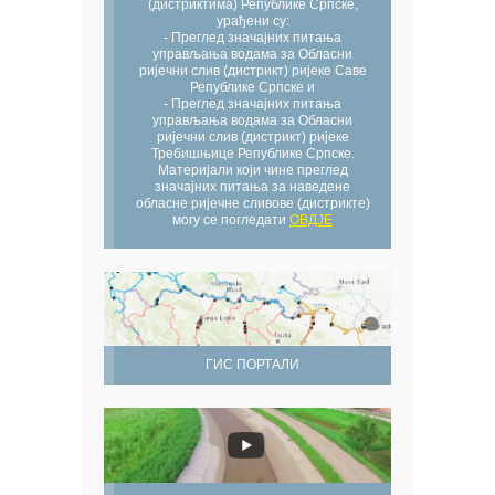
(дистриктима) Републике Српске,
урађени су:
- Преглед значајних питања
управљања водама за Обласни
ријечни слив (дистрикт) ријеке Саве
Републике Српске и
- Преглед значајних питања
управљања водама за Обласни
ријечни слив (дистрикт) ријеке
Требишњице Републике Српске.
Материјали који чине преглед
значајних питања за наведене
обласне ријечне сливове (дистрикте)
могу се погледати
ОВДЈЕ
ГИС ПОРТАЛИ