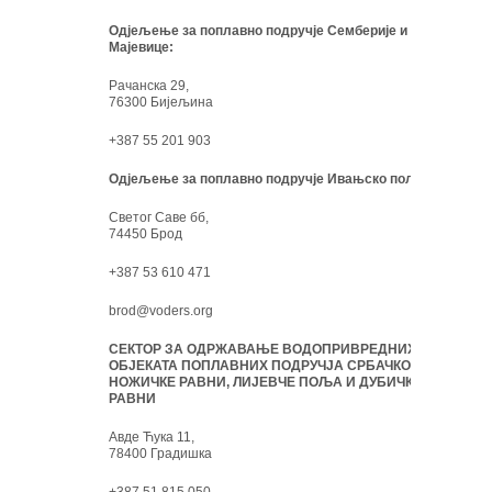
Одјељење за поплавно подручје Семберије и
Мајевице:
Рачанска 29,
76300 Бијељина
+387 55 201 903
Одјељење за поплавно подручје Ивањско поље:
Светог Саве бб,
74450 Брод
+387 53 610 471
brod@voders.org
СЕКТОР ЗА ОДРЖАВАЊЕ ВОДОПРИВРЕДНИХ
ОБЈЕКАТА ПОПЛАВНИХ ПОДРУЧЈА СРБАЧКО-
НОЖИЧКЕ РАВНИ, ЛИЈЕВЧЕ ПОЉА И ДУБИЧКЕ
РАВНИ
Авде Ћука 11,
78400 Градишка
+387 51 815 050