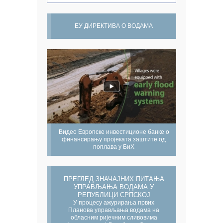
ЕУ ДИРЕКТИВА О ВОДАМА
Видео Европске инвестиционе банке о
финансирању пројеката заштите од
поплава у БиХ
ПРЕГЛЕД ЗНАЧАЈНИХ ПИТАЊА
УПРАВЉАЊА ВОДАМА У
РЕПУБЛИЦИ СРПСКОЈ
У процесу ажурирања првих
Планова управљања водама на
обласним ријечним сливовима