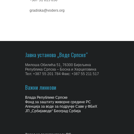
gradiska@voders.org
Јавна установа „Воде Српске“
Милоша Обилића 51, 76300 Бијељина
Република Српска – Босна и Херцеговина
Тел: +387 55 201 784 Факс: +387 55 211 517
Важни линкови
Влада Републике Српске
Фонд за заштиту живорне средине РС
Агенција за воде за подручје Саве у ФБиХ
ЈП „Србијаводе“ Београд Србија