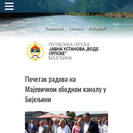
Ћирилица
Latinica
Е-ПОШТА
РЕПУБЛИКА СРПСКА
ЈАВНА УСТАНОВА „ВОДЕ
СРПСКЕ“
БИЈЕЉИНА
Почетак радова на
Мајевичком ободном каналу у
Бијељини