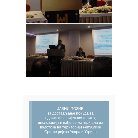
ЈАВНИ ПОЗИВ
за достављање понуда за
одржавање ријечних корита,
дислокацију и вађење материјала из
водотока на територији Републике
Српске ријека Усора и Укрина