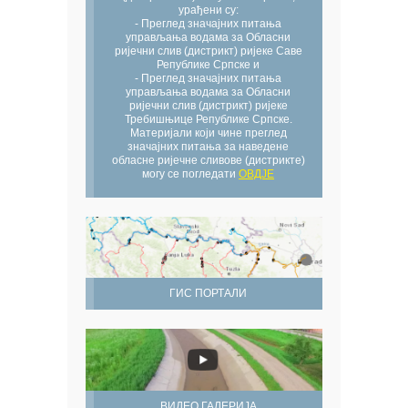
урађени су:
- Преглед значајних питања
управљања водама за Обласни
ријечни слив (дистрикт) ријеке Саве
Републике Српске и
- Преглед значајних питања
управљања водама за Обласни
ријечни слив (дистрикт) ријеке
Требишњице Републике Српске.
Материјали који чине преглед
значајних питања за наведене
обласне ријечне сливове (дистрикте)
могу се погледати
ОВДЈЕ
ГИС ПОРТАЛИ
ВИДЕО ГАЛЕРИЈА