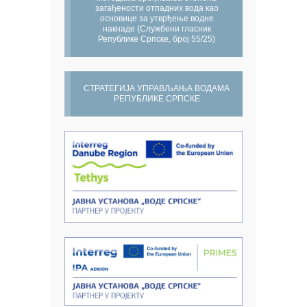
загађености отпадних вода као
основице за утврђење водне
накнаде (Службени гласник
Републике Српске, број 55/25)
СТРАТЕГИЈА УПРАВЉАЊА ВОДАМА
РЕПУБЛИКЕ СРПСКЕ