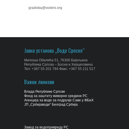
gradiska@voders.org
Јавна установа „Воде Српске“
Милоша Обилића 51, 76300 Бијељина
Република Српска – Босна и Херцеговина
Тел: +387 55 201 784 Факс: +387 55 211 517
Важни линкови
Влада Републике Српске
Фонд за заштиту живорне средине РС
Агенција за воде за подручје Саве у ФБиХ
ЈП „Србијаводе“ Београд Србија
Завод за водопривреду РС