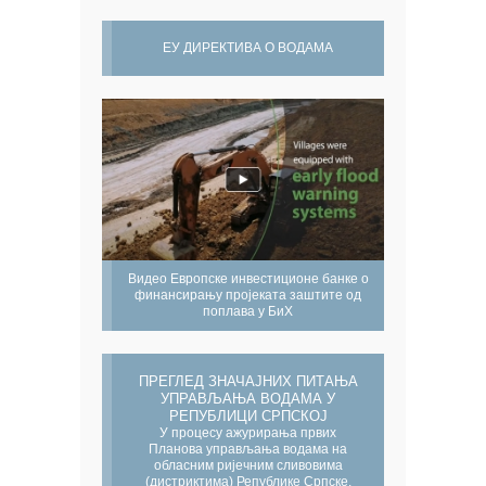
ЕУ ДИРЕКТИВА О ВОДАМА
Видео Европске инвестиционе банке о
финансирању пројеката заштите од
поплава у БиХ
ПРЕГЛЕД ЗНАЧАЈНИХ ПИТАЊА
УПРАВЉАЊА ВОДАМА У
РЕПУБЛИЦИ СРПСКОЈ
У процесу ажурирања првих
Планова управљања водама на
обласним ријечним сливовима
(дистриктима) Републике Српске,