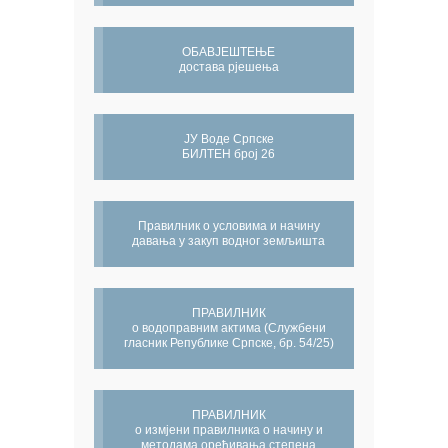
ОБАВЈЕШТЕЊЕ
достава рјешења
ЈУ Воде Српске
БИЛТЕН број 26
Правилник о условима и начину
давања у закуп водног земљишта
ПРАВИЛНИК
о водоправним актима (Службени
гласник Републике Српске, бр. 54/25)
ПРАВИЛНИК
о измјени правилника о начину и
методама оређивања степена