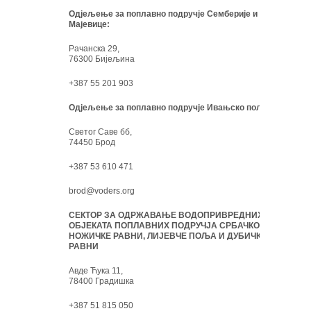
Одјељење за поплавно подручје Семберије и
Мајевице:
Рачанска 29,
76300 Бијељина
+387 55 201 903
Одјељење за поплавно подручје Ивањско поље:
Светог Саве бб,
74450 Брод
+387 53 610 471
brod@voders.org
СЕКТОР ЗА ОДРЖАВАЊЕ ВОДОПРИВРЕДНИХ
ОБЈЕКАТА ПОПЛАВНИХ ПОДРУЧЈА СРБАЧКО-
НОЖИЧКЕ РАВНИ, ЛИЈЕВЧЕ ПОЉА И ДУБИЧКЕ
РАВНИ
Авде Ћука 11,
78400 Градишка
+387 51 815 050