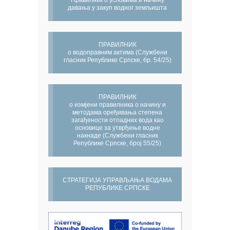
Правилник о условима и начину
давања у закуп водног земљишта
ПРАВИЛНИК
о водоправним актима (Службени
гласник Републике Српске, бр. 54/25)
ПРАВИЛНИК
о измјени правилника о начину и
методама оређивања степена
загађености отпадних вода као
основице за утврђење водне
накнаде (Службени гласник
Републике Српске, број 55/25)
СТРАТЕГИЈА УПРАВЉАЊА ВОДАМА
РЕПУБЛИКЕ СРПСКЕ