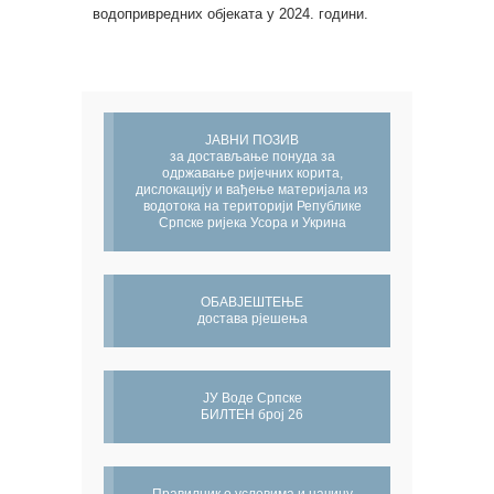
водопривредних објеката у 2024. години.
ЈАВНИ ПОЗИВ
за достављање понуда за
одржавање ријечних корита,
дислокацију и вађење материјала из
водотока на територији Републике
Српске ријека Усора и Укрина
ОБАВЈЕШТЕЊЕ
достава рјешења
ЈУ Воде Српске
БИЛТЕН број 26