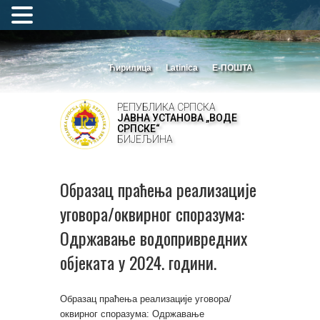
Ћирилица
Latinica
Е-ПОШТА
РЕПУБЛИКА СРПСКА
ЈАВНА УСТАНОВА „ВОДЕ
СРПСКЕ“
БИЈЕЉИНА
Образац праћења реализације
уговора/оквирног споразума:
Одржавање водопривредних
објеката у 2024. години.
Образац праћења реализације уговора/
оквирног споразума: Одржавање