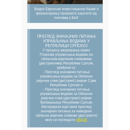
Видео Европске инвестиционе банке о
финансирању пројеката заштите од
поплава у БиХ
ПРЕГЛЕД ЗНАЧАЈНИХ ПИТАЊА
УПРАВЉАЊА ВОДАМА У
РЕПУБЛИЦИ СРПСКОЈ
У процесу ажурирања првих
Планова управљања водама на
обласним ријечним сливовима
(дистриктима) Републике Српске,
урађени су:
- Преглед значајних питања
управљања водама за Обласни
ријечни слив (дистрикт) ријеке Саве
Републике Српске и
- Преглед значајних питања
управљања водама за Обласни
ријечни слив (дистрикт) ријеке
Требишњице Републике Српске.
Материјали који чине преглед
значајних питања за наведене
обласне ријечне сливове (дистрикте)
могу се погледати
ОВДЈЕ