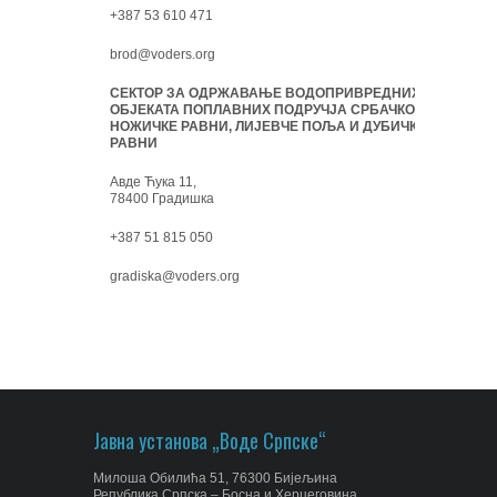
+387 53 610 471
brod@voders.org
СЕКТОР ЗА ОДРЖАВАЊЕ ВОДОПРИВРЕДНИХ
ОБЈЕКАТА ПОПЛАВНИХ ПОДРУЧЈА СРБАЧКО-
НОЖИЧКЕ РАВНИ, ЛИЈЕВЧЕ ПОЉА И ДУБИЧКЕ
РАВНИ
Авде Ћука 11,
78400 Градишка
+387 51 815 050
gradiska@voders.org
Јавна установа „Воде Српске“
Милоша Обилића 51, 76300 Бијељина
Република Српска – Босна и Херцеговина