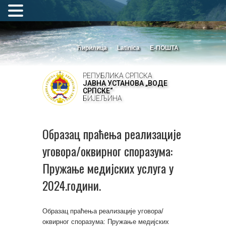
Ћирилица
Latinica
Е-ПОШТА
РЕПУБЛИКА СРПСКА
ЈАВНА УСТАНОВА „ВОДЕ
СРПСКЕ“
БИЈЕЉИНА
Образац праћења реализације
уговора/оквирног споразума:
Пружање медијских услуга у
2024.години.
Образац праћења реализације уговора/
оквирног споразума: Пружање медијских