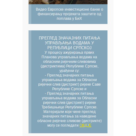
Видео Европске инвестиционе банке о
финансирању пројеката заштите од
поплава у БиХ
ПРЕГЛЕД ЗНАЧАЈНИХ ПИТАЊА
УПРАВЉАЊА ВОДАМА У
РЕПУБЛИЦИ СРПСКОЈ
У процесу ажурирања првих
Планова управљања водама на
обласним ријечним сливовима
(дистриктима) Републике Српске,
урађени су:
- Преглед значајних питања
управљања водама за Обласни
ријечни слив (дистрикт) ријеке Саве
Републике Српске и
- Преглед значајних питања
управљања водама за Обласни
ријечни слив (дистрикт) ријеке
Требишњице Републике Српске.
Материјали који чине преглед
значајних питања за наведене
обласне ријечне сливове (дистрикте)
могу се погледати
ОВДЈЕ