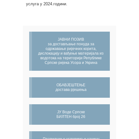
услуга у 2024.години.
ЈАВНИ ПОЗИВ
за достављање понуда за
одржавање ријечних корита,
дислокацију и вађење материјала из
водотока на територији Републике
Српске ријека Усора и Укрина
ОБАВЈЕШТЕЊЕ
достава рјешења
ЈУ Воде Српске
БИЛТЕН број 26