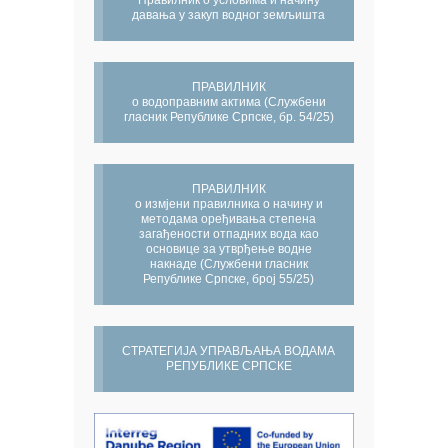
Правилник о условима и начину
давања у закуп водног земљишта
ПРАВИЛНИК
о водоправним актима (Службени
гласник Републике Српске, бр. 54/25)
ПРАВИЛНИК
о измјени правилника о начину и
методама оређивања степена
загађености отпадних вода као
основице за утврђење водне
накнаде (Службени гласник
Републике Српске, број 55/25)
СТРАТЕГИЈА УПРАВЉАЊА ВОДАМА
РЕПУБЛИКЕ СРПСКЕ