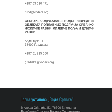
+387 53 610 471
brod@voders.org
СЕКТОР ЗА ОДРЖАВАЊЕ ВОДОПРИВРЕДНИХ
ОБЈЕКАТА ПОПЛАВНИХ ПОДРУЧЈА СРБАЧКО-
НОЖИЧКЕ РАВНИ, ЛИЈЕВЧЕ ПОЉА И ДУБИЧКЕ
РАВНИ
Авде Ћука 11,
78400 Градишка
+387 51 815 050
gradiska@voders.org
Јавна установа „Воде Српске“
Милоша Обилића 51, 76300 Бијељина
Република Српска – Босна и Херцеговина