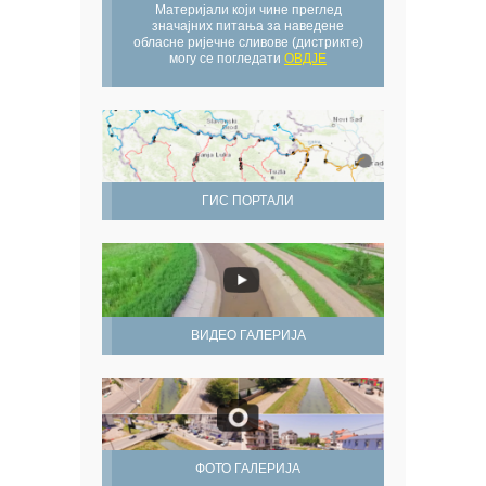
Материјали који чине преглед
значајних питања за наведене
обласне ријечне сливове (дистрикте)
могу се погледати
ОВДЈЕ
ГИС ПОРТАЛИ
ВИДЕО ГАЛЕРИЈА
ФОТО ГАЛЕРИЈА