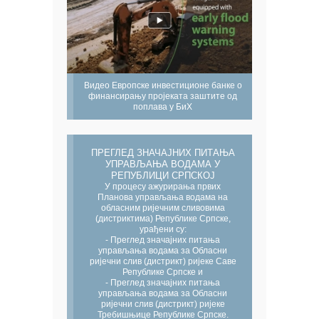
Видео Европске инвестиционе банке о
финансирању пројеката заштите од
поплава у БиХ
ПРЕГЛЕД ЗНАЧАЈНИХ ПИТАЊА
УПРАВЉАЊА ВОДАМА У
РЕПУБЛИЦИ СРПСКОЈ
У процесу ажурирања првих
Планова управљања водама на
обласним ријечним сливовима
(дистриктима) Републике Српске,
урађени су:
- Преглед значајних питања
управљања водама за Обласни
ријечни слив (дистрикт) ријеке Саве
Републике Српске и
- Преглед значајних питања
управљања водама за Обласни
ријечни слив (дистрикт) ријеке
Требишњице Републике Српске.