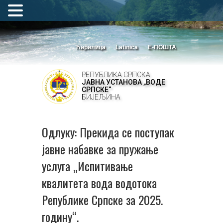
Ћирилица
Latinica
Е-ПОШТА
РЕПУБЛИКА СРПСКА
ЈАВНА УСТАНОВА „ВОДЕ
СРПСКЕ“
БИЈЕЉИНА
Одлуку: Прекида се поступак
јавне набавке за пружање
услуга „Испитивање
квалитета вода водотока
Републике Српске за 2025.
годину“.