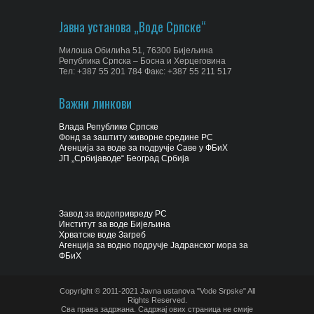
Јавна установа „Воде Српске“
Милоша Обилића 51, 76300 Бијељина
Република Српска – Босна и Херцеговина
Тел: +387 55 201 784 Факс: +387 55 211 517
Важни линкови
Влада Републике Српске
Фонд за заштиту живорне средине РС
Агенција за воде за подручје Саве у ФБиХ
ЈП „Србијаводе“ Београд Србија
Завод за водопривреду РС
Институт за воде Бијељина
Хрватске воде Загреб
Агенција за водно подручје Јадранског мора за
ФБиХ
Copyright © 2011-2021 Javna ustanova "Vode Srpske" All
Rights Reserved.
Сва права задржана. Садржај ових страница не смије