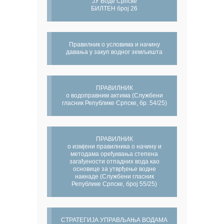
ЈУ Воде Српске
БИЛТЕН број 26
Правилник о условима и начину
давања у закуп водног земљишта
ПРАВИЛНИК
о водоправним актима (Службени
гласник Републике Српске, бр. 54/25)
ПРАВИЛНИК
о измјени правилника о начину и
методама оређивања степена
загађености отпадних вода као
основице за утврђење водне
накнаде (Службени гласник
Републике Српске, број 55/25)
СТРАТЕГИЈА УПРАВЉАЊА ВОДАМА