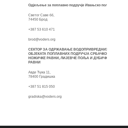
Одјељење за поплавно подручје Ивањско поље:
Светог Саве бб,
74450 Брод
+387 53 610 471
brod@voders.org
СЕКТОР ЗА ОДРЖАВАЊЕ ВОДОПРИВРЕДНИХ
ОБЈЕКАТА ПОПЛАВНИХ ПОДРУЧЈА СРБАЧКО-
НОЖИЧКЕ РАВНИ, ЛИЈЕВЧЕ ПОЉА И ДУБИЧКЕ
РАВНИ
Авде Ћука 11,
78400 Градишка
+387 51 815 050
gradiska@voders.org