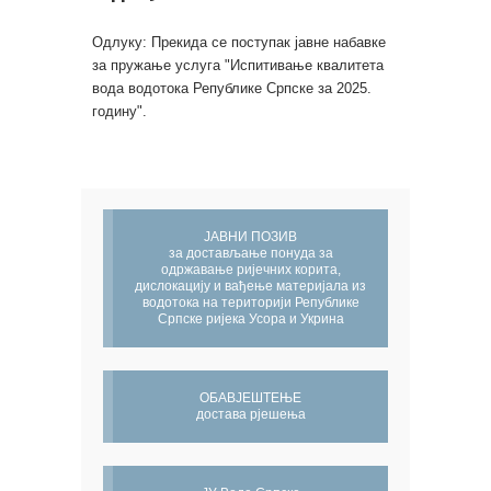
Одлуку: Прекида се поступак јавне набавке
за пружање услуга "Испитивање квалитета
вода водотока Републике Српске за 2025.
годину".
ЈАВНИ ПОЗИВ
за достављање понуда за
одржавање ријечних корита,
дислокацију и вађење материјала из
водотока на територији Републике
Српске ријека Усора и Укрина
ОБАВЈЕШТЕЊЕ
достава рјешења