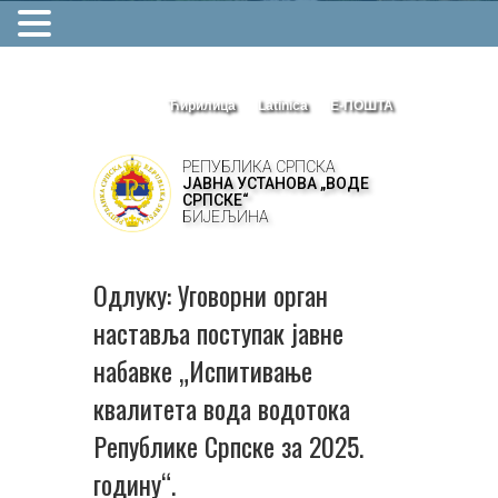
Ћирилица
Latinica
Е-ПОШТА
РЕПУБЛИКА СРПСКА
ЈАВНА УСТАНОВА „ВОДЕ
СРПСКЕ“
БИЈЕЉИНА
Одлуку: Уговорни орган
наставља поступак јавне
набавке „Испитивање
квалитета вода водотока
Републике Српске за 2025.
годину“.