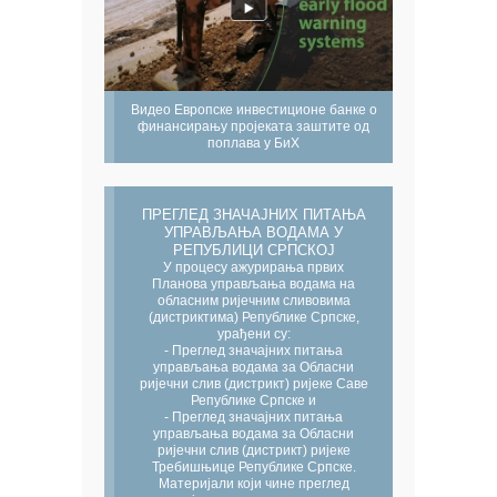
Видео Европске инвестиционе банке о
финансирању пројеката заштите од
поплава у БиХ
ПРЕГЛЕД ЗНАЧАЈНИХ ПИТАЊА
УПРАВЉАЊА ВОДАМА У
РЕПУБЛИЦИ СРПСКОЈ
У процесу ажурирања првих
Планова управљања водама на
обласним ријечним сливовима
(дистриктима) Републике Српске,
урађени су:
- Преглед значајних питања
управљања водама за Обласни
ријечни слив (дистрикт) ријеке Саве
Републике Српске и
- Преглед значајних питања
управљања водама за Обласни
ријечни слив (дистрикт) ријеке
Требишњице Републике Српске.
Материјали који чине преглед