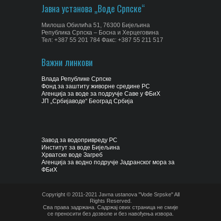
Јавна установа „Воде Српске“
Милоша Обилића 51, 76300 Бијељина
Република Српска – Босна и Херцеговина
Тел: +387 55 201 784 Факс: +387 55 211 517
Важни линкови
Влада Републике Српске
Фонд за заштиту живорне средине РС
Агенција за воде за подручје Саве у ФБиХ
ЈП „Србијаводе“ Београд Србија
Завод за водопривреду РС
Институт за воде Бијељина
Хрватске воде Загреб
Агенција за водно подручје Јадранског мора за
ФБиХ
Copyright © 2011-2021 Javna ustanova "Vode Srpske" All
Rights Reserved.
Сва права задржана. Садржај ових страница не смије
се преносити без дозволе и без навођења извора.