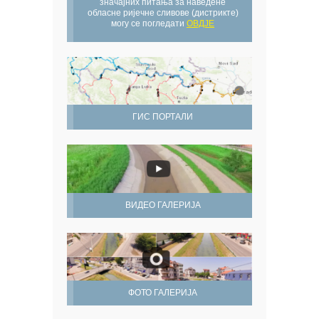
значајних питања за наведене
обласне ријечне сливове (дистрикте)
могу се погледати
ОВДЈЕ
ГИС ПОРТАЛИ
ВИДЕО ГАЛЕРИЈА
ФОТО ГАЛЕРИЈА