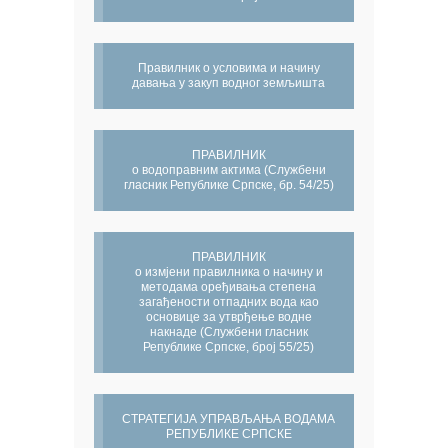
Правилник о условима и начину
давања у закуп водног земљишта
ПРАВИЛНИК
о водоправним актима (Службени
гласник Републике Српске, бр. 54/25)
ПРАВИЛНИК
о измјени правилника о начину и
методама оређивања степена
загађености отпадних вода као
основице за утврђење водне
накнаде (Службени гласник
Републике Српске, број 55/25)
СТРАТЕГИЈА УПРАВЉАЊА ВОДАМА
РЕПУБЛИКЕ СРПСКЕ