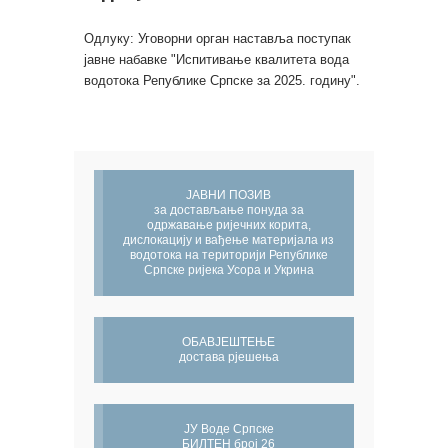
Одлуку: Уговорни орган наставља поступак
јавне набавке "Испитивање квалитета вода
водотока Републике Српске за 2025. годину".
ЈАВНИ ПОЗИВ
за достављање понуда за
одржавање ријечних корита,
дислокацију и вађење материјала из
водотока на територији Републике
Српске ријека Усора и Укрина
ОБАВЈЕШТЕЊЕ
достава рјешења
ЈУ Воде Српске
БИЛТЕН број 26