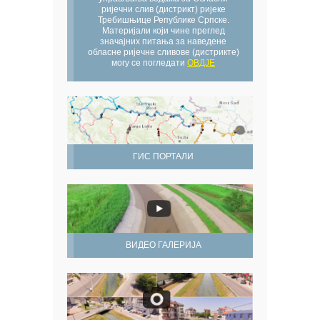
ријечни слив (дистрикт) ријеке
Требишњице Републике Српске.
Материјали који чине преглед
значајних питања за наведене
обласне ријечне сливове (дистрикте)
могу се погледати
ОВДЈЕ
ГИС ПОРТАЛИ
ВИДЕО ГАЛЕРИЈА