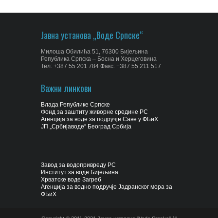
Јавна установа „Воде Српске“
Милоша Обилића 51, 76300 Бијељина
Република Српска – Босна и Херцеговина
Тел: +387 55 201 784 Факс: +387 55 211 517
Важни линкови
Влада Републике Српске
Фонд за заштиту живорне средине РС
Агенција за воде за подручје Саве у ФБиХ
ЈП „Србијаводе“ Београд Србија
Завод за водопривреду РС
Институт за воде Бијељина
Хрватске воде Загреб
Агенција за водно подручје Јадранског мора за
ФБиХ