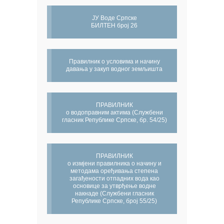
ЈУ Воде Српске
БИЛТЕН број 26
Правилник о условима и начину
давања у закуп водног земљишта
ПРАВИЛНИК
о водоправним актима (Службени
гласник Републике Српске, бр. 54/25)
ПРАВИЛНИК
о измјени правилника о начину и
методама оређивања степена
загађености отпадних вода као
основице за утврђење водне
накнаде (Службени гласник
Републике Српске, број 55/25)