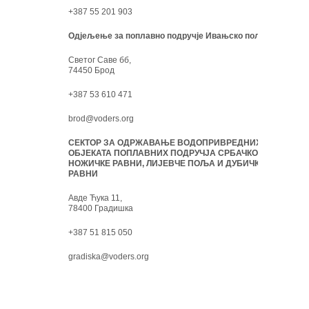
+387 55 201 903
Одјељење за поплавно подручје Ивањско поље:
Светог Саве бб,
74450 Брод
+387 53 610 471
brod@voders.org
СЕКТОР ЗА ОДРЖАВАЊЕ ВОДОПРИВРЕДНИХ
ОБЈЕКАТА ПОПЛАВНИХ ПОДРУЧЈА СРБАЧКО-
НОЖИЧКЕ РАВНИ, ЛИЈЕВЧЕ ПОЉА И ДУБИЧКЕ
РАВНИ
Авде Ћука 11,
78400 Градишка
+387 51 815 050
gradiska@voders.org