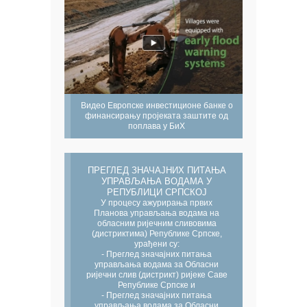
Видео Европске инвестиционе банке о
финансирању пројеката заштите од
поплава у БиХ
ПРЕГЛЕД ЗНАЧАЈНИХ ПИТАЊА
УПРАВЉАЊА ВОДАМА У
РЕПУБЛИЦИ СРПСКОЈ
У процесу ажурирања првих
Планова управљања водама на
обласним ријечним сливовима
(дистриктима) Републике Српске,
урађени су:
- Преглед значајних питања
управљања водама за Обласни
ријечни слив (дистрикт) ријеке Саве
Републике Српске и
- Преглед значајних питања
управљања водама за Обласни