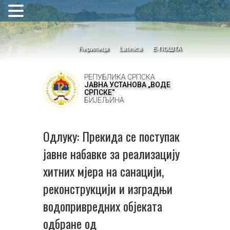
Ћирилица
Latinica
Е-ПОШТА
РЕПУБЛИКА СРПСКА
ЈАВНА УСТАНОВА „ВОДЕ
СРПСКЕ“
БИЈЕЉИНА
Одлуку: Прекида се поступак
јавне набавке за реализацију
хитних мјера на санацији,
реконструкцији и изградњи
водопривредних објеката
одбране од