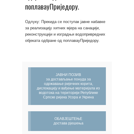
поплавауПриједору.
Одлуку: Прекида се поступак јавне набавке
за реализацију хитних мјера на санацији,
реконструкцији и изградњи водопривредних
објеката одбране од поплавауПриједору.
ЈАВНИ ПОЗИВ
за достављање понуда за
одржавање ријечних корита,
дислокацију и вађење материјала из
водотока на територији Републике
Српске ријека Усора и Укрина
ОБАВЈЕШТЕЊЕ
достава рјешења