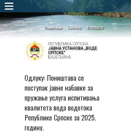
Ћирилица
Latinica
Е-ПОШТА
РЕПУБЛИКА СРПСКА
ЈАВНА УСТАНОВА „ВОДЕ
СРПСКЕ“
БИЈЕЉИНА
Одлуку: Поништава се
поступак јавне набавке за
пружање услуга испитивања
квалитета вода водотока
Републике Српске за 2025.
годину.