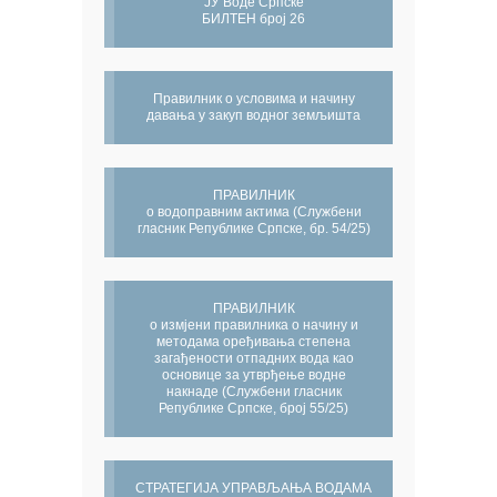
ЈУ Воде Српске
БИЛТЕН број 26
Правилник о условима и начину
давања у закуп водног земљишта
ПРАВИЛНИК
о водоправним актима (Службени
гласник Републике Српске, бр. 54/25)
ПРАВИЛНИК
о измјени правилника о начину и
методама оређивања степена
загађености отпадних вода као
основице за утврђење водне
накнаде (Службени гласник
Републике Српске, број 55/25)
СТРАТЕГИЈА УПРАВЉАЊА ВОДАМА