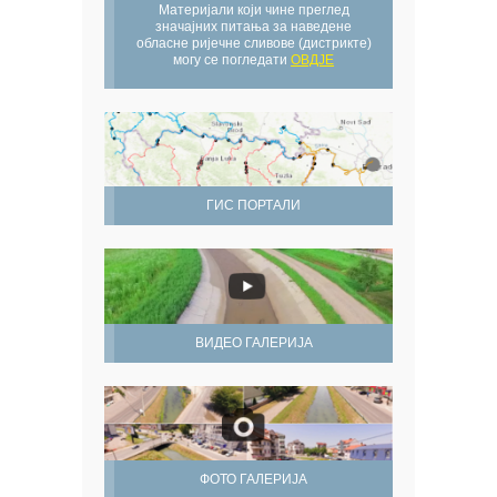
Материјали који чине преглед
значајних питања за наведене
обласне ријечне сливове (дистрикте)
могу се погледати
ОВДЈЕ
ГИС ПОРТАЛИ
ВИДЕО ГАЛЕРИЈА
ФОТО ГАЛЕРИЈА