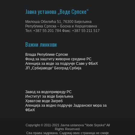
Јавна установа „Воде Српске“
Милоша Обилића 51, 76300 Бијељина
Република Српска – Босна и Херцеговина
Тел: +387 55 201 784 Факс: +387 55 211 517
Важни линкови
Влада Републике Српске
Фонд за заштиту живорне средине РС
Агенција за воде за подручје Саве у ФБиХ
ЈП „Србијаводе“ Београд Србија
Завод за водопривреду РС
Институт за воде Бијељина
Хрватске воде Загреб
Агенција за водно подручје Јадранског мора за
ФБиХ
Copyright © 2011-2021 Javna ustanova "Vode Srpske" All
Rights Reserved.
Сва права задржана. Садржај ових страница не смије