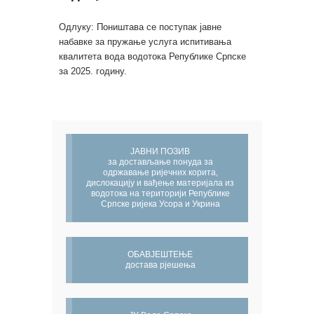
Одлуку: Поништава се поступак јавне
набавке за пружање услуга испитивања
квалитета вода водотока Републике Српске
за 2025. годину.
ЈАВНИ ПОЗИВ
за достављање понуда за
одржавање ријечних корита,
дислокацију и вађење материјала из
водотока на територији Републике
Српске ријека Усора и Укрина
ОБАВЈЕШТЕЊЕ
достава рјешења