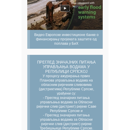
Видео Европске инвестиционе банке о
финансирању пројеката заштите од
поплава у БиХ
ПРЕГЛЕД ЗНАЧАЈНИХ ПИТАЊА
УПРАВЉАЊА ВОДАМА У
РЕПУБЛИЦИ СРПСКОЈ
У процесу ажурирања првих
Планова управљања водама на
обласним ријечним сливовима
(дистриктима) Републике Српске,
урађени су:
- Преглед значајних питања
управљања водама за Обласни
ријечни слив (дистрикт) ријеке Саве
Републике Српске и
- Преглед значајних питања
управљања водама за Обласни
ријечни слив (дистрикт) ријеке
Требишњице Републике Српске.