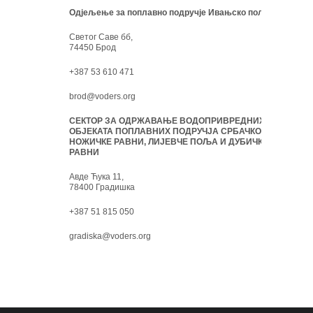
Одјељење за поплавно подручје Ивањско поље:
Светог Саве бб,
74450 Брод
+387 53 610 471
brod@voders.org
СЕКТОР ЗА ОДРЖАВАЊЕ ВОДОПРИВРЕДНИХ
ОБЈЕКАТА ПОПЛАВНИХ ПОДРУЧЈА СРБАЧКО-
НОЖИЧКЕ РАВНИ, ЛИЈЕВЧЕ ПОЉА И ДУБИЧКЕ
РАВНИ
Авде Ћука 11,
78400 Градишка
+387 51 815 050
gradiska@voders.org