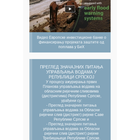
Видео Европске инвестиционе банке о
финансирању пројеката заштите од
поплава у БиХ
ПРЕГЛЕД ЗНАЧАЈНИХ ПИТАЊА
УПРАВЉАЊА ВОДАМА У
РЕПУБЛИЦИ СРПСКОЈ
У процесу ажурирања првих
Планова управљања водама на
обласним ријечним сливовима
(дистриктима) Републике Српске,
урађени су:
- Преглед значајних питања
управљања водама за Обласни
ријечни слив (дистрикт) ријеке Саве
Републике Српске и
- Преглед значајних питања
управљања водама за Обласни
ријечни слив (дистрикт) ријеке
Требишњице Републике Српске.