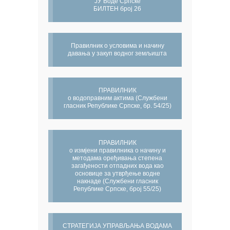
ЈУ Воде Српске
БИЛТЕН број 26
Правилник о условима и начину
давања у закуп водног земљишта
ПРАВИЛНИК
о водоправним актима (Службени
гласник Републике Српске, бр. 54/25)
ПРАВИЛНИК
о измјени правилника о начину и
методама оређивања степена
загађености отпадних вода као
основице за утврђење водне
накнаде (Службени гласник
Републике Српске, број 55/25)
СТРАТЕГИЈА УПРАВЉАЊА ВОДАМА