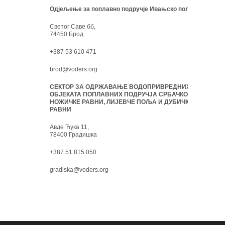
Одјељење за поплавно подручје Ивањско поље:
Светог Саве бб,
74450 Брод
+387 53 610 471
brod@voders.org
СЕКТОР ЗА ОДРЖАВАЊЕ ВОДОПРИВРЕДНИХ
ОБЈЕКАТА ПОПЛАВНИХ ПОДРУЧЈА СРБАЧКО-
НОЖИЧКЕ РАВНИ, ЛИЈЕВЧЕ ПОЉА И ДУБИЧКЕ
РАВНИ
Авде Ћука 11,
78400 Градишка
+387 51 815 050
gradiska@voders.org