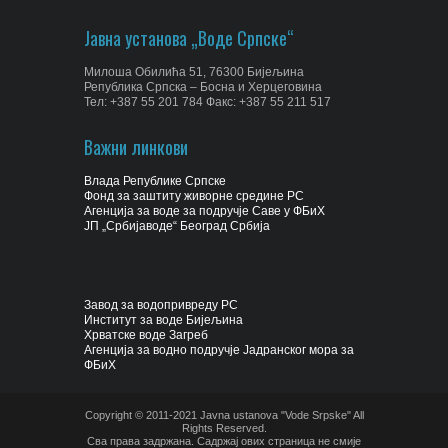
Јавна установа „Воде Српске“
Милоша Обилића 51, 76300 Бијељина
Република Српска – Босна и Херцеговина
Тел: +387 55 201 784 Факс: +387 55 211 517
Важни линкови
Влада Републике Српске
Фонд за заштиту живорне средине РС
Агенција за воде за подручје Саве у ФБиХ
ЈП „Србијаводе“ Београд Србија
Завод за водопривреду РС
Институт за воде Бијељина
Хрватске воде Загреб
Агенција за водно подручје Јадранског мора за
ФБиХ
Copyright © 2011-2021 Javna ustanova "Vode Srpske" All
Rights Reserved.
Сва права задржана. Садржај ових страница не смије