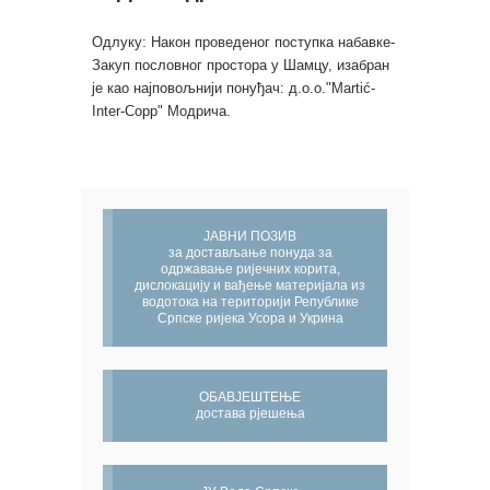
Одлуку: Након проведеног поступка набавке-
Закуп пословног простора у Шамцу, изабран
је као најповољнији понуђач: д.о.о."Martić-
Inter-Copp" Модрича.
ЈАВНИ ПОЗИВ
за достављање понуда за
одржавање ријечних корита,
дислокацију и вађење материјала из
водотока на територији Републике
Српске ријека Усора и Укрина
ОБАВЈЕШТЕЊЕ
достава рјешења