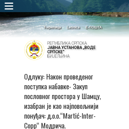
Ћирилица
Latinica
Е-ПОШТА
РЕПУБЛИКА СРПСКА
ЈАВНА УСТАНОВА „ВОДЕ
СРПСКЕ“
БИЈЕЉИНА
Одлуку: Након проведеног
поступка набавке- Закуп
пословног простора у Шамцу,
изабран је као најповољнији
понуђач: д.о.о.“Martić-Inter-
Copp“ Модрича.