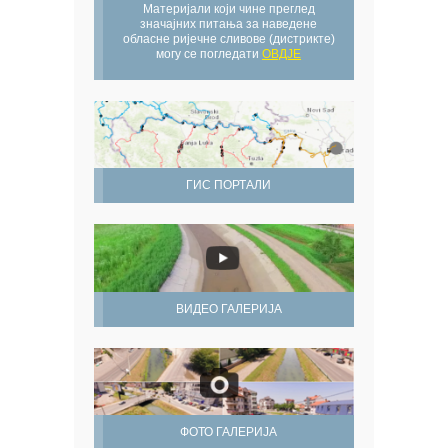
Материјали који чине преглед
значајних питања за наведене
обласне ријечне сливове (дистрикте)
могу се погледати
ОВДЈЕ
ГИС ПОРТАЛИ
ВИДЕО ГАЛЕРИЈА
ФОТО ГАЛЕРИЈА