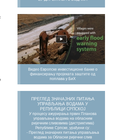
с
Видео Европске инвестиционе банке о
финансирању пројеката заштите од
поплава у БиХ
е
ПРЕГЛЕД ЗНАЧАЈНИХ ПИТАЊА
УПРАВЉАЊА ВОДАМА У
РЕПУБЛИЦИ СРПСКОЈ
У процесу ажурирања првих Планова
управљања водама на обласним
ријечним сливовима (дистриктима)
Републике Српске, урађени су:
- Преглед значајних питања управљања
водама за Обласни ријечни слив