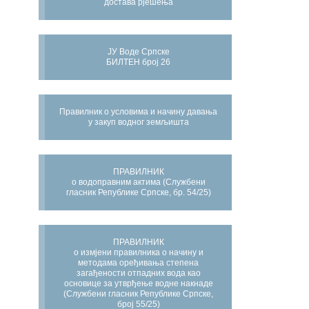
достава рјешења
ЈУ Воде Српске
БИЛТЕН број 26
Правилник о условима и начину давања
у закуп водног земљишта
ПРАВИЛНИК
о водоправним актима (Службени
гласник Републике Српске, бр. 54/25)
ПРАВИЛНИК
о измјени правилника о начину и
методама оређивања степена
загађености отпадних вода као
основице за утврђење водне накнаде
(Службени гласник Републике Српске,
број 55/25)