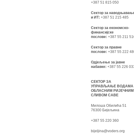
+387 51 815 050
Сектор за наводњавањ
и ИТ:
+387 51 215 485
Сектор за економско-
финансијске
послове:
+387 55 211 51
Сектор за правне
послове:
+387 55 222 48
Одјељење за јавне
набавке:
+387 55 226 03
СЕКТОР ЗА
УПРАВЉАЊЕ ВОДАМА
ОБЛАСНИМ РИЈЕЧНИМ
СЛИВОМ САВЕ
Милоша Обилића 51
76300 Бијељина
+387 55 220 360
bijeljina@voders.org