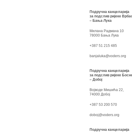
Подручна канцеларија
за подслив ријеке Врба
– Бања Лука
Милана Радмана 10
78000 Бања Лука
+387 51 215 485
banjaluka@voders.org
Подручна канцеларија
за подслив ријеке Босн
– Добој
Војводе Мишића 22,
74000 Добој
+387 53 200 570
doboj@voders.org
Подручна канцеларија