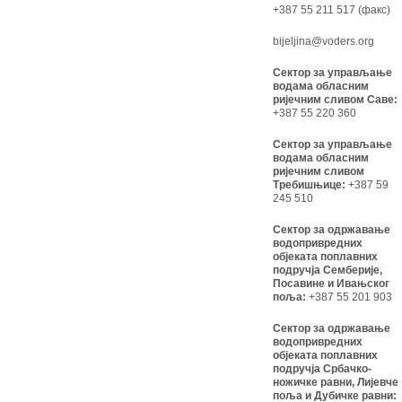
+387 55 211 517 (факс)
bijeljina@voders.org
Сектор за управљање
водама обласним
ријечним сливом Саве:
+387 55 220 360
Сектор за управљање
водама обласним
ријечним сливом
Требишњице:
+387 59
245 510
Сектор за одржавање
водопривредних
објеката поплавних
подручја Семберије,
Посавине и Ивањског
поља:
+387 55 201 903
Сектор за одржавање
водопривредних
објеката поплавних
подручја Србачко-
ножичке равни, Лијевче
поља и Дубичке равни: