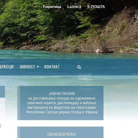
Ћирилица
Latinica
Е-ПОШТА
БРАСЦИ
ЈАВНОСТ
КОНТАКТ
ЈАВНИ ПОЗИВ
за достављање понуда за одржавање
ријечних корита, дислокацију и вађење
материјала из водотока на територији
Републике Српске ријека Усора и Укрина
Х
ОБАВЈЕШТЕЊЕ