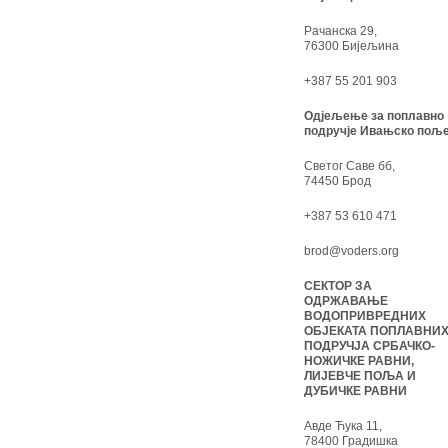
Рачанска 29,
76300 Бијељина
+387 55 201 903
Одјељење за поплавно
подручје Ивањско поље
Светог Саве бб,
74450 Брод
+387 53 610 471
brod@voders.org
СЕКТОР ЗА
ОДРЖАВАЊЕ
ВОДОПРИВРЕДНИХ
ОБЈЕКАТА ПОПЛАВНИ
ПОДРУЧЈА СРБАЧКО-
НОЖИЧКЕ РАВНИ,
ЛИЈЕВЧЕ ПОЉА И
ДУБИЧКЕ РАВНИ
Авде Ћука 11,
78400 Градишка