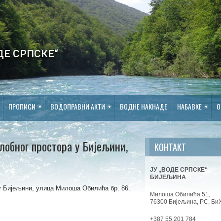
ДЕ СРПСКЕ“
ПРОПИСИ
ВОДОПРАВНИ АКТИ
ВОДНЕ НАКНАДЕ
НАБАВКЕ
О
слобног простора у Бијељини,
КОНТАКТ
ЈУ „ВОДЕ СРПСКЕ“
БИЈЕЉИНА
у Бијељини, улица Милоша Обилића бр. 86.
Милоша Обилића 51,
76300 Бијељина, РС, Би
+387 55 201 784