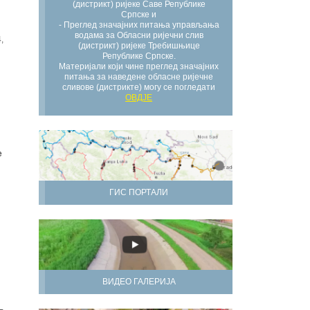
(дистрикт) ријеке Саве Републике
Српске и
- Преглед значајних питања управљања
водама за Обласни ријечни слив
,
(дистрикт) ријеке Требишњице
Републике Српске.
Материјали који чине преглед значајних
питања за наведене обласне ријечне
сливове (дистрикте) могу се погледати
ОВДЈЕ
е
ГИС ПОРТАЛИ
ВИДЕО ГАЛЕРИЈА