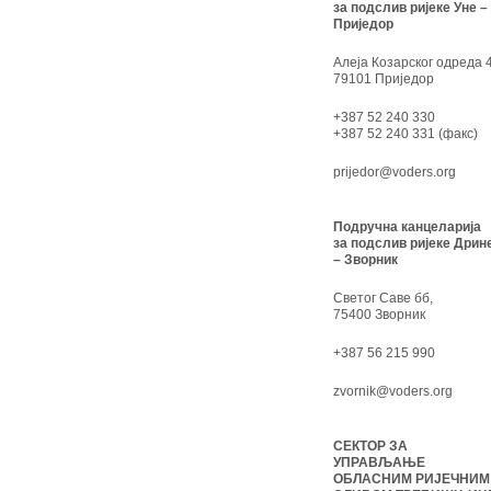
за подслив ријеке Уне –
Приједор
Алеја Козарског одреда 4
79101 Приједор
+387 52 240 330
+387 52 240 331 (факс)
prijedor@voders.org
Подручна канцеларија
за подслив ријеке Дрин
– Зворник
Светог Саве бб,
75400 Зворник
+387 56 215 990
zvornik@voders.org
СЕКТОР ЗА
УПРАВЉАЊЕ
ОБЛАСНИМ РИЈЕЧНИМ