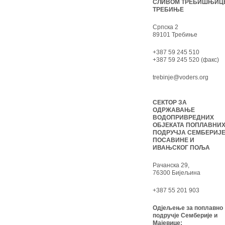
СЛИВОМ ТРЕБИШЊИЦ
ТРЕБИЊЕ
Српска 2
89101 Требиње
+387 59 245 510
+387 59 245 520 (факс)
trebinje@voders.org
СЕКТОР ЗА
ОДРЖАВАЊЕ
ВОДОПРИВРЕДНИХ
ОБЈЕКАТА ПОПЛАВНИ
ПОДРУЧЈА СЕМБЕРИЈЕ
ПОСАВИНЕ И
ИВАЊСКОГ ПОЉА
Рачанска 29,
76300 Бијељина
+387 55 201 903
Одјељење за поплавно
подручје Семберије и
Мајевице: