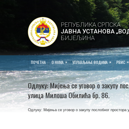
РЕПУБЛИКА СРПСКА
ЈАВНА УСТАНОВА „ВО
БИЈЕЉИНА
ПОЧЕТНА
О НАМА
УПРАВЉАЊЕ ВОДАМА
РВИС
Одлуку: Мијења се уговор о закупу по
улица Милоша Обилића бр. 86.
Одлуку: Мијења се уговор о закупу послобног простора 