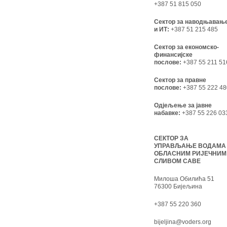
+387 51 815 050
Сектор за наводњавањ
и ИТ:
+387 51 215 485
Сектор за економско-
финансијске
послове:
+387 55 211 51
Сектор за правне
послове:
+387 55 222 48
Одјељење за јавне
набавке:
+387 55 226 03
СЕКТОР ЗА
УПРАВЉАЊЕ ВОДАМА
ОБЛАСНИМ РИЈЕЧНИМ
СЛИВОМ САВЕ
Милоша Обилића 51
76300 Бијељина
+387 55 220 360
bijeljina@voders.org