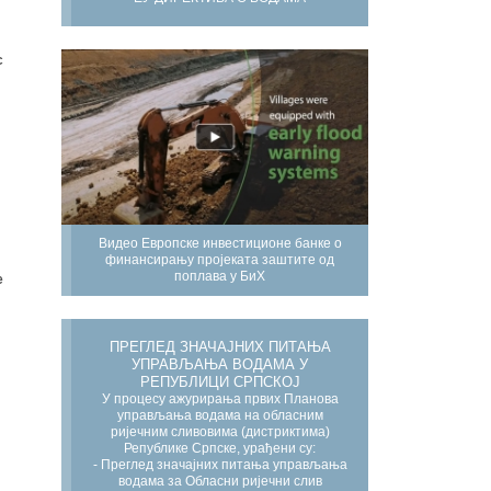
с
Видео Европске инвестиционе банке о
финансирању пројеката заштите од
поплава у БиХ
е
ПРЕГЛЕД ЗНАЧАЈНИХ ПИТАЊА
УПРАВЉАЊА ВОДАМА У
РЕПУБЛИЦИ СРПСКОЈ
У процесу ажурирања првих Планова
управљања водама на обласним
ријечним сливовима (дистриктима)
Републике Српске, урађени су:
- Преглед значајних питања управљања
водама за Обласни ријечни слив