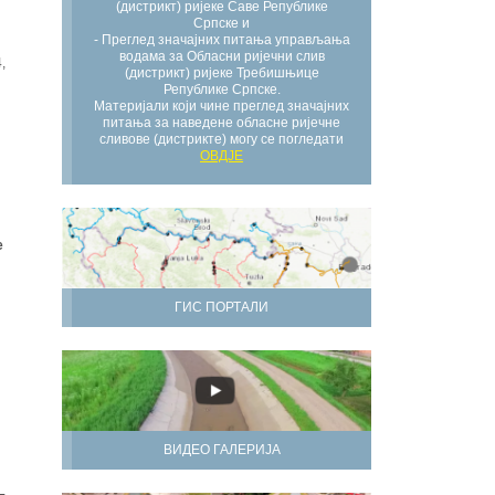
(дистрикт) ријеке Саве Републике
Српске и
- Преглед значајних питања управљања
водама за Обласни ријечни слив
,
(дистрикт) ријеке Требишњице
Републике Српске.
Материјали који чине преглед значајних
питања за наведене обласне ријечне
сливове (дистрикте) могу се погледати
ОВДЈЕ
е
ГИС ПОРТАЛИ
ВИДЕО ГАЛЕРИЈА