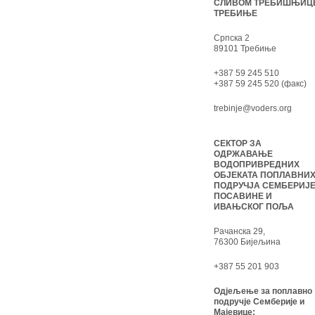
СЛИВОМ ТРЕБИШЊИЦ
ТРЕБИЊЕ
Српска 2
89101 Требиње
+387 59 245 510
+387 59 245 520 (факс)
trebinje@voders.org
СЕКТОР ЗА
ОДРЖАВАЊЕ
ВОДОПРИВРЕДНИХ
ОБЈЕКАТА ПОПЛАВНИ
ПОДРУЧЈА СЕМБЕРИЈЕ
ПОСАВИНЕ И
ИВАЊСКОГ ПОЉА
Рачанска 29,
76300 Бијељина
+387 55 201 903
Одјељење за поплавно
подручје Семберије и
Мајевице: