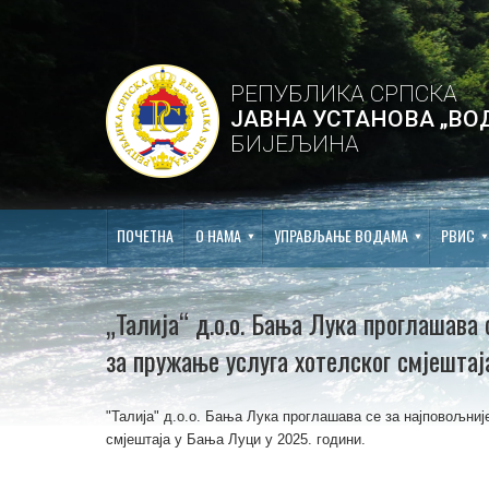
РЕПУБЛИКА СРПСКА
ЈАВНА УСТАНОВА „ВО
БИЈЕЉИНА
ПОЧЕТНА
О НАМА
УПРАВЉАЊЕ ВОДАМА
РВИС
„Талија“ д.о.о. Бања Лука проглашава 
за пружање услуга хотелског смјештај
"Талија" д.о.о. Бања Лука проглашава се за најповољниј
смјештаја у Бања Луци у 2025. години.