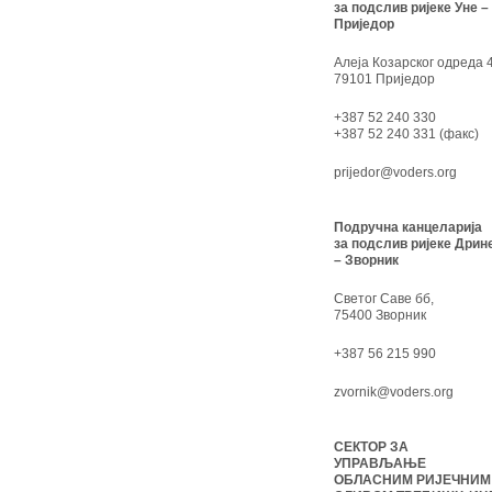
за подслив ријеке Уне –
Приједор
Алеја Козарског одреда 4
79101 Приједор
+387 52 240 330
+387 52 240 331 (факс)
prijedor@voders.org
Подручна канцеларија
за подслив ријеке Дрин
– Зворник
Светог Саве бб,
75400 Зворник
+387 56 215 990
zvornik@voders.org
СЕКТОР ЗА
УПРАВЉАЊЕ
ОБЛАСНИМ РИЈЕЧНИМ