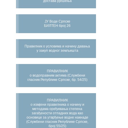
достава рјешења
ЈУ Воде Српске
БИЛТЕН број 26
Правилник о условима и начину давања
у закуп водног земљишта
ПРАВИЛНИК
о водоправним актима (Службени
гласник Републике Српске, бр. 54/25)
ПРАВИЛНИК
о измјени правилника о начину и
методама оређивања степена
загађености отпадних вода као
основице за утврђење водне накнаде
(Службени гласник Републике Српске,
број 55/25)