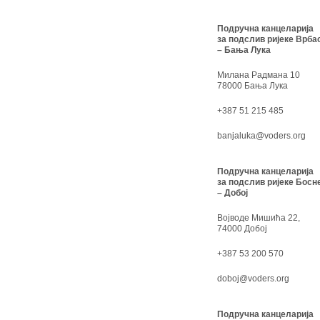
Подручна канцеларија
за подслив ријеке Врба
– Бања Лука
Милана Радмана 10
78000 Бања Лука
+387 51 215 485
banjaluka@voders.org
Подручна канцеларија
за подслив ријеке Босн
– Добој
Војводе Мишића 22,
74000 Добој
+387 53 200 570
doboj@voders.org
Подручна канцеларија