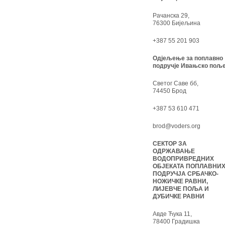
Рачанска 29,
76300 Бијељина
+387 55 201 903
Одјељење за поплавно
подручје Ивањско поље
Светог Саве бб,
74450 Брод
+387 53 610 471
brod@voders.org
СЕКТОР ЗА
ОДРЖАВАЊЕ
ВОДОПРИВРЕДНИХ
ОБЈЕКАТА ПОПЛАВНИ
ПОДРУЧЈА СРБАЧКО-
НОЖИЧКЕ РАВНИ,
ЛИЈЕВЧЕ ПОЉА И
ДУБИЧКЕ РАВНИ
Авде Ћука 11,
78400 Градишка