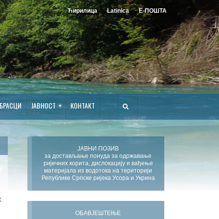
Ћирилица
Latinica
Е-ПОШТА
БРАСЦИ
ЈАВНОСТ
КОНТАКТ
ЈАВНИ ПОЗИВ
за достављање понуда за одржавање
ријечних корита, дислокацију и вађење
материјала из водотока на територији
Републике Српске ријека Усора и Укрина
Х
ОБАВЈЕШТЕЊЕ