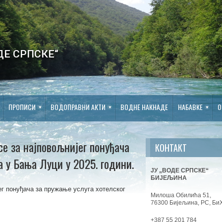
ДЕ СРПСКЕ“
ПРОПИСИ
ВОДОПРАВНИ АКТИ
ВОДНЕ НАКНАДЕ
НАБАВКЕ
О
се за најповољнијег понуђача
КОНТАКТ
а у Бања Луци у 2025. години.
ЈУ „ВОДЕ СРПСКЕ“
БИЈЕЉИНА
ег понуђача за пружање услуга хотелског
Милоша Обилића 51,
76300 Бијељина, РС, Би
+387 55 201 784