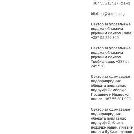
+387 55 211 517 (факс)
bijeljina@voders.org
Сектор за управљање
водама обласним
ријечним сливом Саве:
+387 55 220 360
Сектор за управљање
водама обласним
ријечним сливом
Требишњице:
+387 59
245 510
Сектор за одржавање
водопривредних
објеката поплавних
подручја Семберије,
Посавине и Ивањског
поља:
+387 55 201 903
Сектор за одржавање
водопривредних
објеката поплавних
подручја Србачко-
ножичке равни, Лијевче
поља и Дубичке равни: